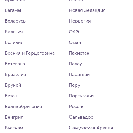
Багамы
Новая Зеландия
Беларусь
Норвегия
Бельгия
ОАЭ
Боливия
Оман
Босния и Герцеговина
Пакистан
Ботсвана
Палау
Бразилия
Парагвай
Бруней
Перу
Бутан
Португалия
Великобритания
Россия
Венгрия
Сальвадор
Вьетнам
Саудовская Аравия