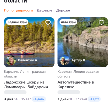
области
По популярности
Дешевле
Дороже
Водные туры
Авто туры
Валентин А.
Артур К.
Карелия, Ленинградская
Карелия, Ленинградская
область
область
Ладожские шхеры из
Автопутешествие в
Лумиваары: байдарочный
Карелию
поход к острову Кит
3 дня
14 – 16 авг.
7 дней
11 – 17 сент.
+4 даты
+1 дата