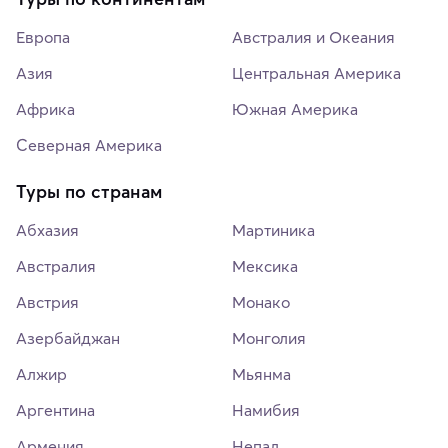
Европа
Австралия и Океания
Азия
Центральная Америка
Африка
Южная Америка
Северная Америка
Туры по странам
Абхазия
Мартиника
Австралия
Мексика
Австрия
Монако
Азербайджан
Монголия
Алжир
Мьянма
Аргентина
Намибия
Армения
Непал