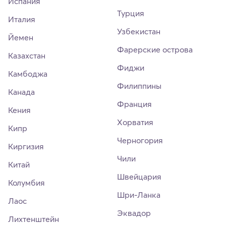
Испания
Турция
Италия
Узбекистан
Йемен
Фарерские острова
Казахстан
Фиджи
Камбоджа
Филиппины
Канада
Франция
Кения
Хорватия
Кипр
Черногория
Киргизия
Чили
Китай
Швейцария
Колумбия
Шри-Ланка
Лаос
Эквадор
Лихтенштейн