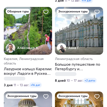
3 дня
11 – 13 авг.
+19 дат
Обзорные туры
Экскурсионные туры
Александр К.
Анна Г.
Карелия, Ленинградская
Ленинградская область
область
Большое путешествие по
Лазурное кольцо Карелии:
Петербургу и
вокруг Ладоги в Рускеалу,
окрестностям. Тур на 8
в Петрозаводск и на
дней
8 дней
10 – 17 авг.
+2 даты
Кивач
3 дня
11 – 13 авг.
+16 дат
Экскурсионные туры
Экскурсионные туры