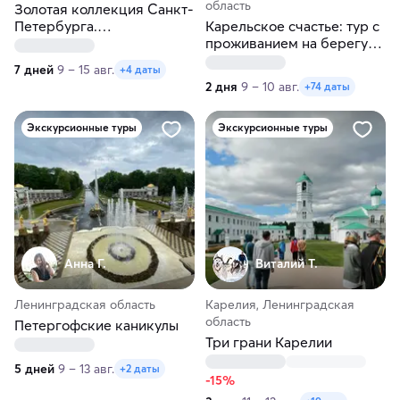
область
Золотая коллекция Санкт-
Петербурга.
Карельское счастье: тур с
Железнодорожный тур из
проживанием на берегу
Перми
Ладоги
7 дней
9 – 15 авг.
+4 даты
2 дня
9 – 10 авг.
+74 даты
Экскурсионные туры
Экскурсионные туры
Анна Г.
Виталий Т.
Ленинградская область
Карелия, Ленинградская
область
Петергофские каникулы
Три грани Карелии
5 дней
9 – 13 авг.
+2 даты
-15%