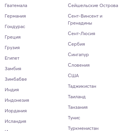
Гватемала
Сейшельские Острова
Германия
Сент-Винсент и
Гренадины
Гондурас
Сент-Люсия
Греция
Сербия
Грузия
Сингапур
Египет
Словения
Замбия
США
Зимбабве
Таджикистан
Индия
Таиланд
Индонезия
Танзания
Иордания
Тунис
Исландия
Туркменистан