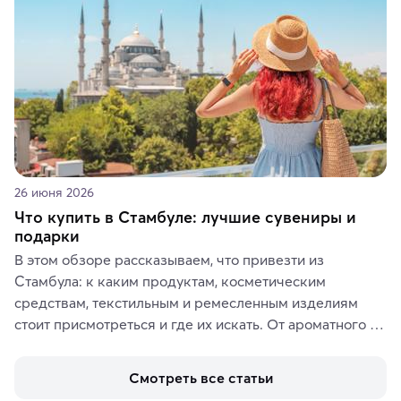
26 июня 2026
Что купить в Стамбуле: лучшие сувениры и
подарки
В этом обзоре рассказываем, что привезти из 
Стамбула: к каким продуктам, косметическим 
средствам, текстильным и ремесленным изделиям 
стоит присмотреться и где их искать. От ароматного 
кофе, специй и сладостей до мозаичных ламп, 
керамики и изделий из кожи на турецких рынках и в 
Смотреть все статьи
аутентичных лавках — в подарок близким или себе на 