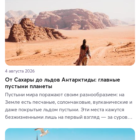
или сувениры, а мы расскажем, чем они интересны и 
где их купить.
4 августа 2026
От Сахары до льдов Антарктиды: главные
пустыни планеты
Пустыни мира поражают своим разнообразием: на 
Земле есть песчаные, солончаковые, вулканические и 
даже покрытые льдом пустыни. Эти места кажутся 
безжизненными лишь на первый взгляд — за суровой 
красотой скрываются древние культуры, редкие 
животные и маршруты, которые дарят одни из самых 
ярких впечатлений от путешествий.