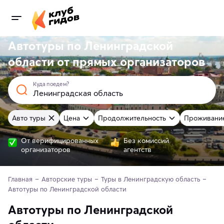
Автотуры по Ленинградской
области от
прямых
организаторов
Куда поедем?
Авто туры
Цена
Продолжительность
Проживани
От верифицированных
Без комиссий
организаторов
агентств
Главная
Авторские туры
Туры в Ленинградскую область
Автотуры по Ленинградской области
Автотуры по Ленинградской