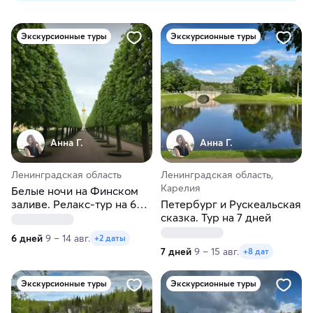
Экскурсионные туры
Экскурсионные туры
Анна Г.
Анна Г.
Ленинградская область
Ленинградская область,
Карелия
Белые ночи на Финском
заливе. Релакс-тур на 6
Петербург и Рускеальская
дней в Санкт-Петербург:
сказка. Тур на 7 дней
отдых на побережье с
6 дней
9 – 14 авг.
+2 даты
экскурсиями
7 дней
9 – 15 авг.
+8 дат
Экскурсионные туры
Экскурсионные туры