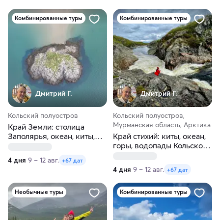
Комбинированные туры
Комбинированные туры
Дмитрий Г.
Дмитрий Г.
Кольский полуостров
Кольский полуостров,
Мурманская область, Арктика
Край Земли: столица
Заполярья, океан, киты,
Край стихий: киты, океан,
тундры,водопады
горы, водопады Кольского
полуострова
4 дня
9 – 12 авг.
+67 дат
4 дня
9 – 12 авг.
+67 дат
Необычные туры
Комбинированные туры