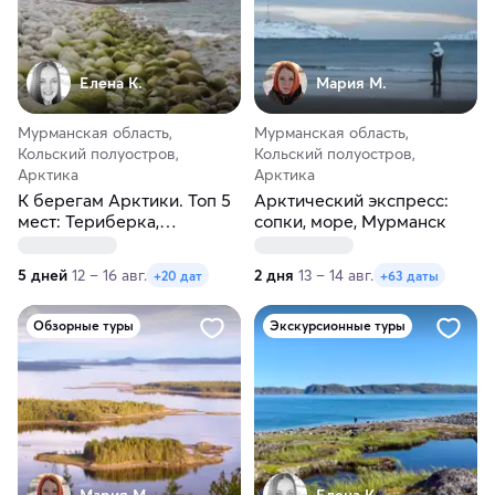
Елена К.
Мария М.
Мурманская область,
Мурманская область,
Кольский полуостров,
Кольский полуостров,
Арктика
Арктика
К берегам Арктики. Топ 5
Арктический экспресс:
мест: Териберка,
сопки, море, Мурманск
Лапландия, Кольский,
Хибины, Мурманск
5 дней
12 – 16 авг.
2 дня
13 – 14 авг.
+20 дат
+63 даты
Обзорные туры
Экскурсионные туры
Мария М.
Елена К.