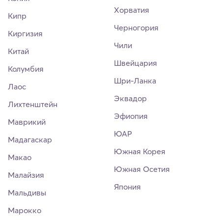
Хорватия
Кипр
Черногория
Киргизия
Чили
Китай
Швейцария
Колумбия
Шри-Ланка
Лаос
Эквадор
Лихтенштейн
Эфиопия
Маврикий
ЮАР
Мадагаскар
Южная Корея
Макао
Южная Осетия
Малайзия
Япония
Мальдивы
Марокко