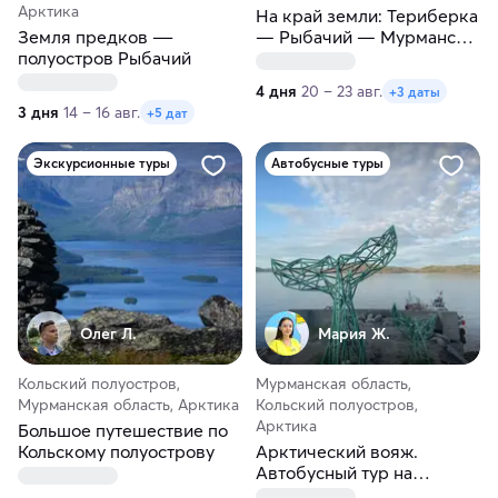
Арктика
На край земли: Териберка
Земля предков ―
— Рыбачий — Мурманск
полуостров Рыбачий
за 4 дня
4 дня
20 – 23 авг.
+3 даты
3 дня
14 – 16 авг.
+5 дат
Экскурсионные туры
Автобусные туры
Олег Л.
Мария Ж.
Кольский полуостров,
Мурманская область,
Мурманская область, Арктика
Кольский полуостров,
Арктика
Большое путешествие по
Кольскому полуострову
Арктический вояж.
Автобусный тур на
Кольский полуостров из