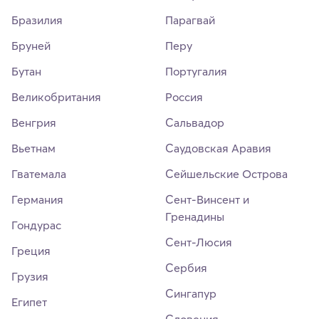
Бразилия
Парагвай
Бруней
Перу
Бутан
Португалия
Великобритания
Россия
Венгрия
Сальвадор
Вьетнам
Саудовская Аравия
Гватемала
Сейшельские Острова
Германия
Сент-Винсент и
Гренадины
Гондурас
Сент-Люсия
Греция
Сербия
Грузия
Сингапур
Египет