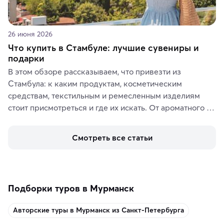
26 июня 2026
Что купить в Стамбуле: лучшие сувениры и
подарки
В этом обзоре рассказываем, что привезти из 
Стамбула: к каким продуктам, косметическим 
средствам, текстильным и ремесленным изделиям 
стоит присмотреться и где их искать. От ароматного 
кофе, специй и сладостей до мозаичных ламп, 
керамики и изделий из кожи на турецких рынках и в 
Смотреть все статьи
аутентичных лавках — в подарок близким или себе на 
память о путешествии.
Подборки туров в Мурманск
Авторские туры в Мурманск из Санкт-Петербурга