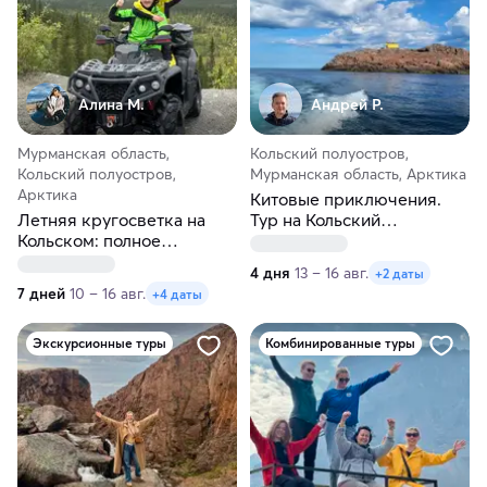
Алина М.
Андрей Р.
Мурманская область,
Кольский полуостров,
Кольский полуостров,
Мурманская область, Арктика
Арктика
Китовые приключения.
Летняя кругосветка на
Тур на Кольский
Кольском: полное
полуостров
северное погружение за 7
4 дня
13 – 16 авг.
+2 даты
дней
7 дней
10 – 16 авг.
+4 даты
Экскурсионные туры
Комбинированные туры