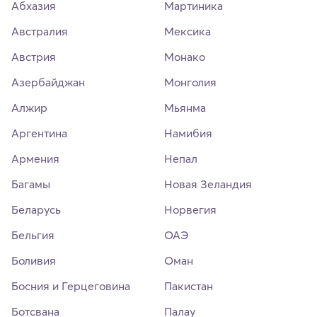
Абхазия
Мартиника
Австралия
Мексика
Австрия
Монако
Азербайджан
Монголия
Алжир
Мьянма
Аргентина
Намибия
Армения
Непал
Багамы
Новая Зеландия
Беларусь
Норвегия
Бельгия
ОАЭ
Боливия
Оман
Босния и Герцеговина
Пакистан
Ботсвана
Палау