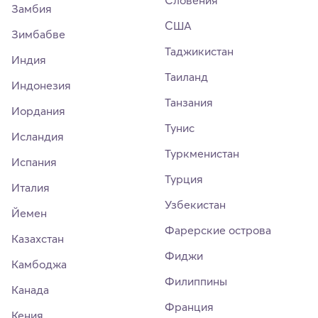
Словения
Замбия
США
Зимбабве
Таджикистан
Индия
Таиланд
Индонезия
Танзания
Иордания
Тунис
Исландия
Туркменистан
Испания
Турция
Италия
Узбекистан
Йемен
Фарерские острова
Казахстан
Фиджи
Камбоджа
Филиппины
Канада
Франция
Кения