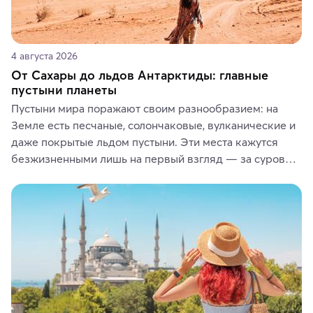
4 августа 2026
От Сахары до льдов Антарктиды: главные
пустыни планеты
Пустыни мира поражают своим разнообразием: на 
Земле есть песчаные, солончаковые, вулканические и 
даже покрытые льдом пустыни. Эти места кажутся 
безжизненными лишь на первый взгляд — за суровой 
красотой скрываются древние культуры, редкие 
животные и маршруты, которые дарят одни из самых 
ярких впечатлений от путешествий.