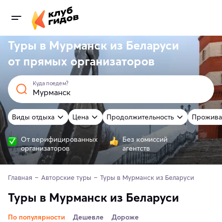
Туры в Мурманск из Беларуси
от
прямых
организаторов
Куда поедем?
Виды отдыха
Цена
Продолжительность
Прожива
От верифицированных
Без комиссий
организаторов
агентств
Главная
Авторские туры
Туры в Мурманск из Беларуси
Туры в Мурманск из Беларуси
По популярности
Дешевле
Дороже