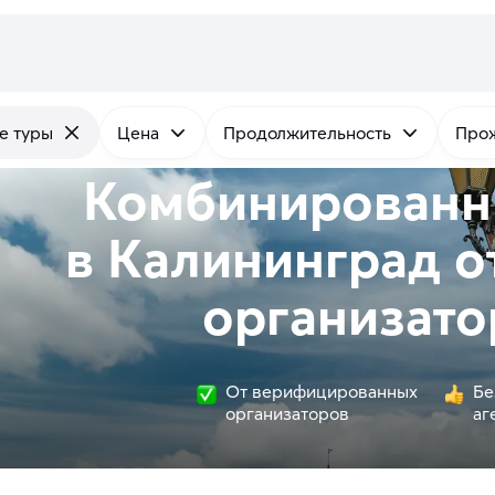
е туры
Цена
Продолжительность
Про
Комбинированн
в Калининград о
организато
От верифицированных
Бе
организаторов
аг