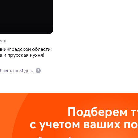
асть
ининградской области:
 и прусская кухня!
 сент. по 31 дек.
Подберем т
с учетом ваших п