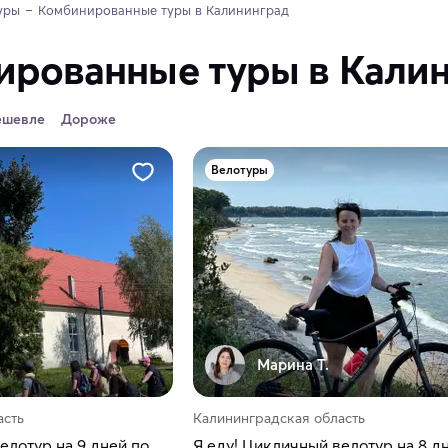
уры
Комбинированные туры в Калининград
ированные туры в Кали
ешевле
Дороже
Велотуры
Марина Т.
асть
Калининградская область
елотур на 9 дней по
Я еду! Цикличный велотур на 8 д