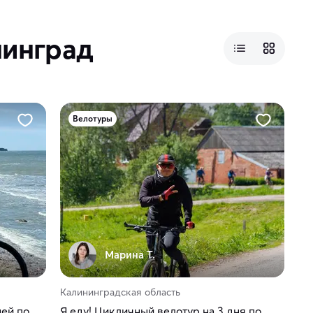
нинград
Велотуры
Марина Т.
Калининградская область
ней по
Я еду! Цикличный велотур на 3 дня по