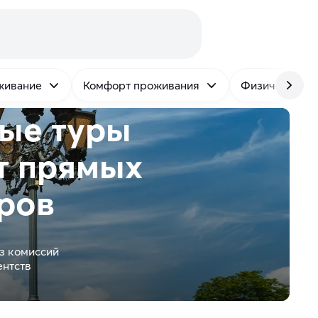
живание
Комфорт проживания
Физическая н
ые туры
т
прямых
ров
з комиссий
ентств