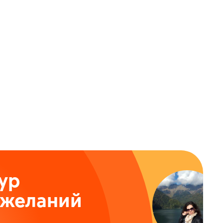
ур
ожеланий