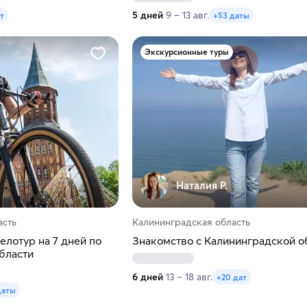
5 дней
9 – 13 авг.
т
+53 даты
Экскурсионные туры
Наталия Р.
асть
Калининградская область
елотур на 7 дней по
Знакомство с Калининградской о
бласти
6 дней
13 – 18 авг.
+20 дат
даты