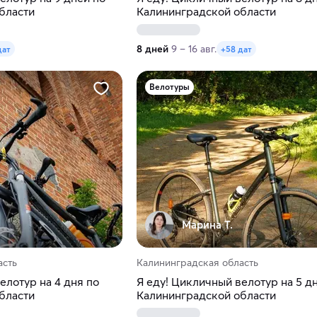
бласти
Калининградской области
8 дней
9 – 16 авг.
дат
+58 дат
Велотуры
Марина Т.
асть
Калининградская область
елотур на 4 дня по
Я еду! Цикличный велотур на 5 д
бласти
Калининградской области