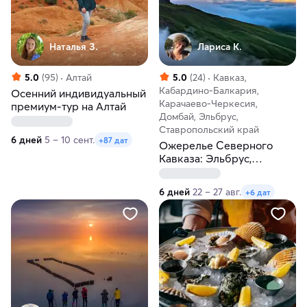
Наталья З.
Лариса К.
5.0
(95)
Алтай
5.0
(24)
Кавказ,
Кабардино-Балкария,
Осенний индивидуальный
Карачаево-Черкесия,
премиум-тур на Алтай
Домбай, Эльбрус,
Ставропольский край
6 дней
5 – 10 сент.
+87 дат
Ожерелье Северного
Кавказа: Эльбрус,
Домбай, Чегем,
источники. Бизнес-отель
6 дней
22 – 27 авг.
+6 дат