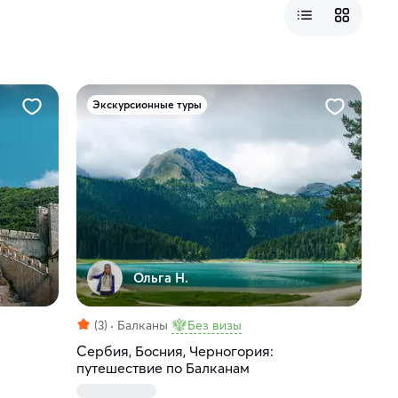
Экскурсионные туры
Ольга Н.
(3)
Балканы
Без визы
Сербия, Босния, Черногория:
путешествие по Балканам