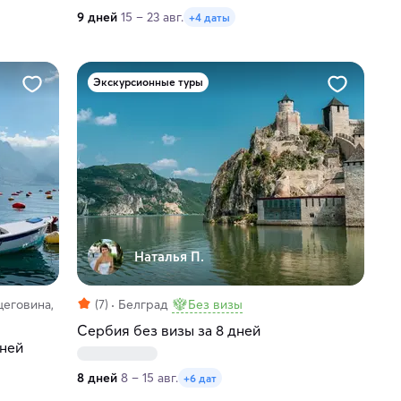
9 дней
15 – 23 авг.
+4 даты
Экскурсионные туры
Наталья П.
цеговина,
(7)
Белград
Без визы
Сербия без визы за 8 дней
дней
8 дней
8 – 15 авг.
+6 дат