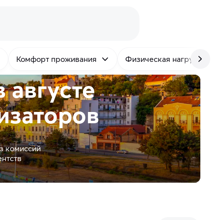
Комфорт проживания
Физическая нагрузка
в августе
изаторов
з комиссий
ентств