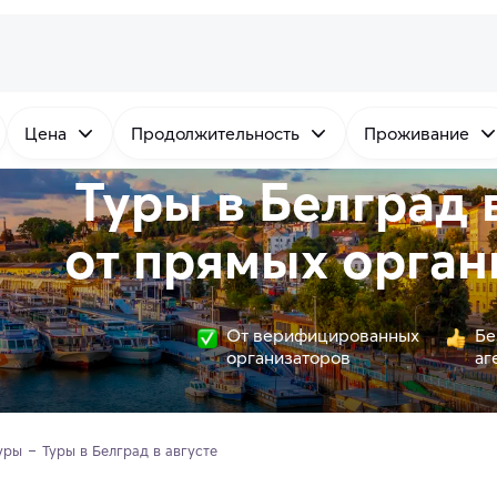
Цена
Продолжительность
Проживание
Туры в Белград 
от
прямых
орган
От верифицированных
Бе
организаторов
аг
уры
Туры в Белград в августе