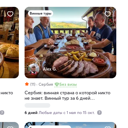
Винные туры
Alex G.
(11)
Сербия
Без визы
 никто
Сербия: винная страна о которой никто
не знает. Винный тур за 6 дней
(индивидуально)
6 дней
Любые даты с 1 мая по 15 окт.