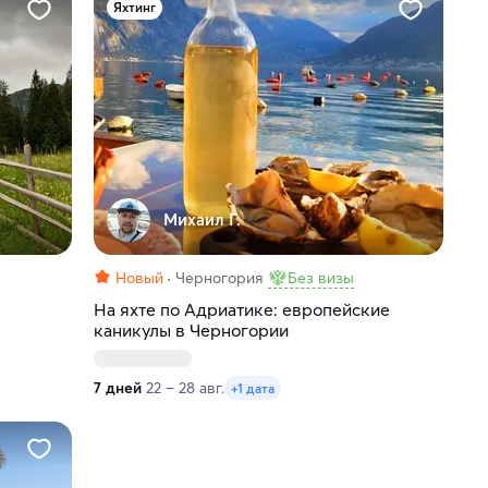
Яхтинг
Михаил Г.
Новый
Черногория
Без визы
На яхте по Адриатике: европейские
каникулы в Черногории
7 дней
22 – 28 авг.
+1 дата