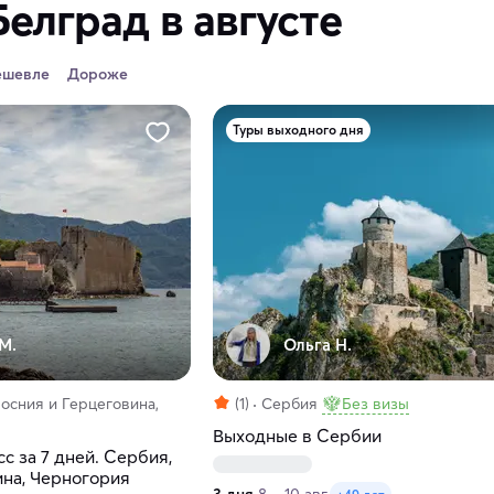
Белград в августе
ешевле
Дороже
Туры выходного дня
М.
Ольга Н.
осния и Герцеговина,
(1)
Сербия
Без визы
Выходные в Сербии
с за 7 дней. Сербия,
ина, Черногория