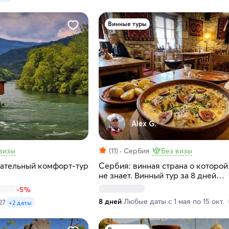
Винные туры
Alex G.
визы
(11)
Сербия
Без визы
ательный комфорт-тур
Сербия: винная страна о которой
не знает. Винный тур за 8 дней
(индивидуально)
-5%
8 дней
Любые даты с 1 мая по 15 окт.
27
+2 даты