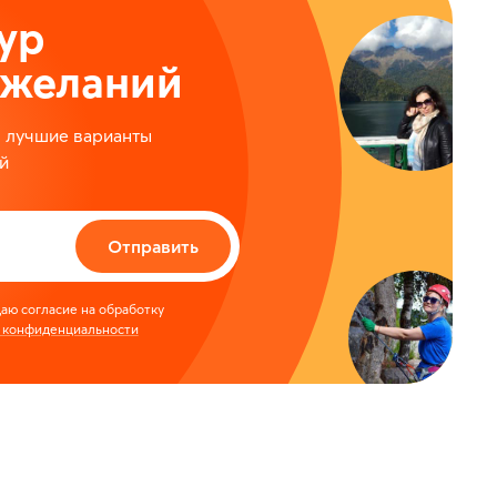
ур
ожеланий
м лучшие варианты
й
Отправить
аю согласие на обработку
 конфиденциальности