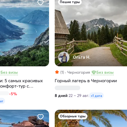
Пешие туры
Ольга Н.
Без визы
(1)
Черногория
Без визы
и: 5 самых красивых
Горный лагерь в Черногории
комфорт-тур с
-5%
8 дней
22 – 29 авг.
+1 дата
ат
Обзорные туры