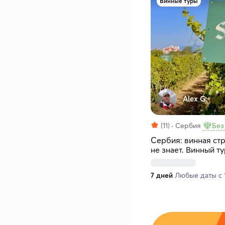
Винные туры
Alex G.
(11)
Сербия
Без
Сербия: винная стр
не знает. Винный ту
(индивидуально)
7 дней
Любые даты с 1