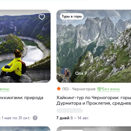
Туры в горы
Оля Р.
 визы
(10)
Черногория
Без визы
еккингами: природа
Хайкинг-тур по Черногории: гор
Дурмитора и Проклетия, средне
города и море
1 мая по 31 окт.
7 дней
8 – 14 авг.