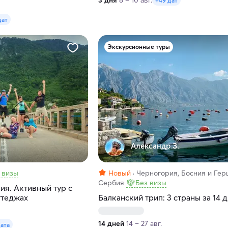
3 дня
8 – 10 авг.
+49 дат
дат
Экскурсионные туры
Александр З.
 визы
Новый
Черногория, Босния и Гер
Сербия
Без визы
ия. Активный тур с
ттеджах
Балканский трип: 3 страны за 14 
14 дней
14 – 27 авг.
дата