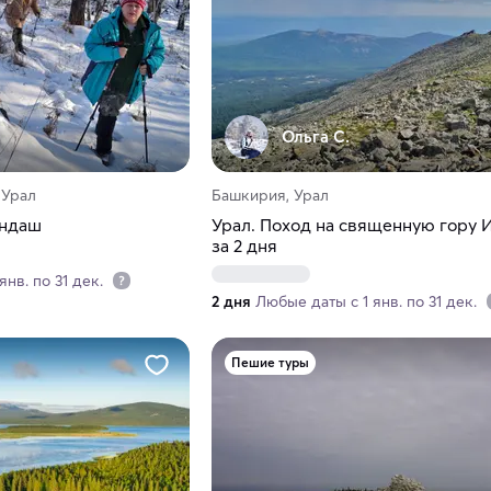
Ольга С.
 Урал
Башкирия, Урал
андаш
Урал. Поход на священную гору 
за 2 дня
янв. по 31 дек.
2 дня
Любые даты с 1 янв. по 31 дек.
Пешие туры