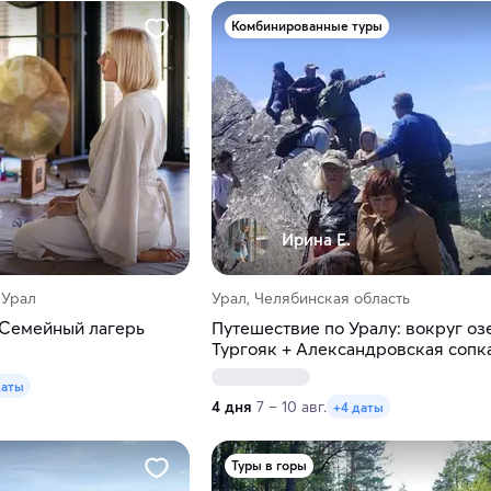
Комбинированные туры
Ирина Е.
 Урал
Урал, Челябинская область
. Семейный лагерь
Путешествие по Уралу: вокруг оз
Тургояк + Александровская сопк
даты
4 дня
7 – 10 авг.
+4 даты
Туры в горы