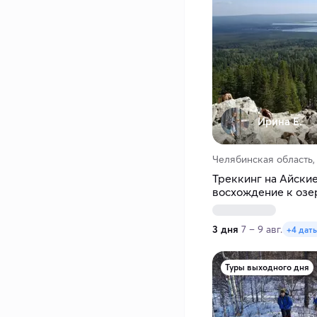
Ирина Е.
Челябинская область,
Треккинг на Айские
восхождение к озе
уральское приключ
3 дня
7 – 9 авг.
+4 дат
Туры выходного дня