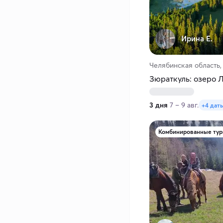
Ирина Е.
Челябинская область,
Зюраткуль: озеро 
3 дня
7 – 9 авг.
+4 дат
Комбинированные ту