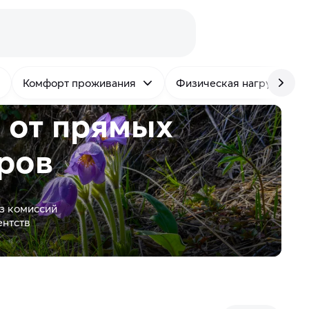
Комфорт проживания
Физическая нагрузка
е от
прямых
ров
з комиссий
ентств