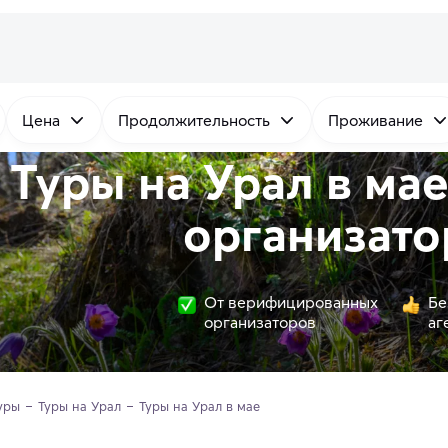
Цена
Продолжительность
Проживание
Туры на Урал в ма
организато
От верифицированных
Бе
организаторов
аг
уры
Туры на Урал
Туры на Урал в мае