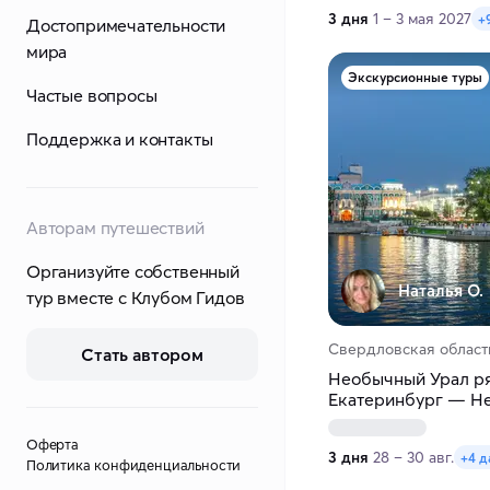
3 дня
1 – 3 мая 2027
+
Достопримечательности
мира
Экскурсионные туры
Частые вопросы
Поддержка и контакты
Авторам путешествий
Организуйте собственный
Наталья О.
тур вместе с Клубом Гидов
Свердловская область
Стать автором
Необычный Урал ря
Екатеринбург — Н
Оферта
3 дня
28 – 30 авг.
+4 д
Политика конфиденциальности