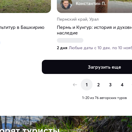
Константин П.
Пермский край, Урал
льтитур в Башкирию
Пермь и Кунгур: история и духов
наследие
2 дня
Любые даты с 10 дек. по 10 ноя
Загрузить еще
1
2
3
4
1–20 из 76 авторских туров
ворят туристы