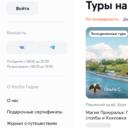
Туры на
Войти
По популярности
Д
Контакты
Экскурсионные туры
По будням с 08:00 до 20:00
По выходным с 08:00 до 19:00
О Клубе Гидов
Ольга С.
О нас
Пермский край, Урал
Подарочные сертификаты
Магия Приуралья: 
столбы и Хохловка
Журнал о путешествиях