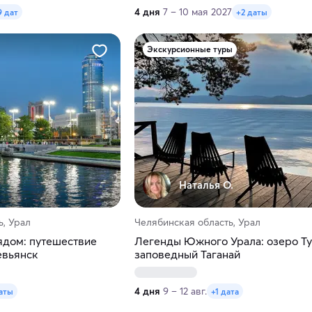
4 дня
7 – 10 мая 2027
9 дат
+2 даты
Экскурсионные туры
Наталья О.
, Урал
Челябинская область, Урал
дом: путешествие
Легенды Южного Урала: озеро Ту
евьянск
заповедный Таганай
4 дня
9 – 12 авг.
аты
+1 дата