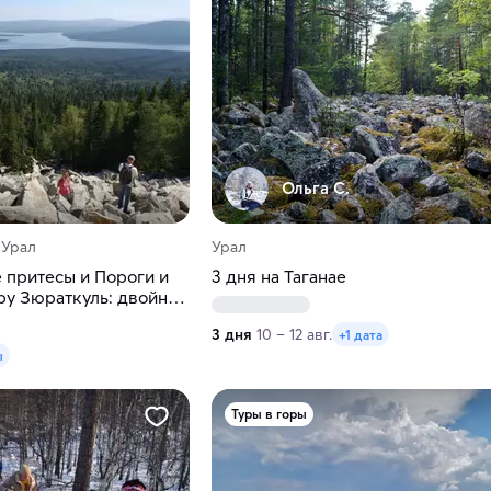
Ольга С.
 Урал
Урал
 притесы и Пороги и
3 дня на Таганае
ру Зюраткуль: двойное
ение!
3 дня
10 – 12 авг.
+1 дата
ы
Туры в горы