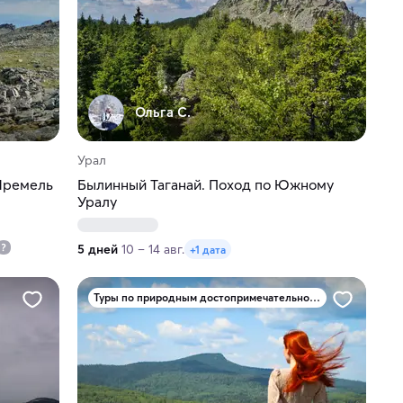
Ольга С.
Урал
Иремель
Былинный Таганай. Поход по Южному
Уралу
5 дней
10 – 14 авг.
+1 дата
Туры по природным достопримечательностям