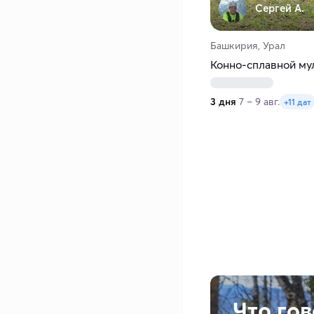
Сергей А.
Башкирия, Урал
Конно-сплавной му
3 дня
7 – 9 авг.
+11 дат
Что го