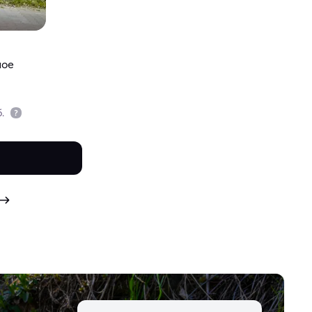
ное
б.