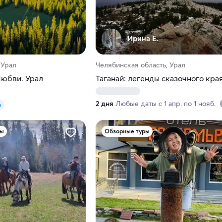
Ирина Е.
 Урал
Челябинская область, Урал
Любви. Урал
Таганай: легенды сказочного кра
2 дня
Любые даты с 1 апр. по 1 нояб.
ы
ры
Обзорные туры