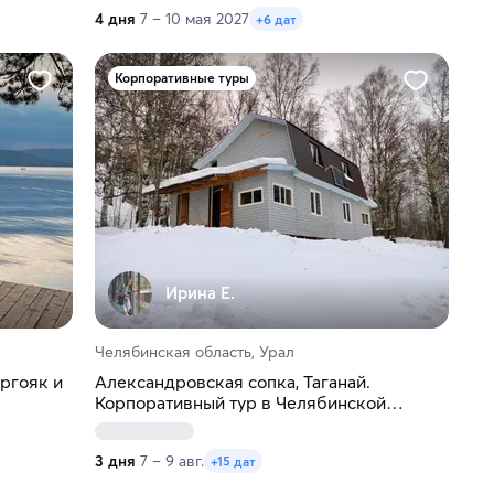
4 дня
7 – 10 мая 2027
+6 дат
Корпоративные туры
Ирина Е.
Челябинская область, Урал
ргояк и
Александровская сопка, Таганай.
Корпоративный тур в Челябинской
области
3 дня
7 – 9 авг.
+15 дат