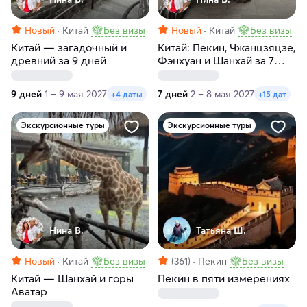
Новый
Китай
Без визы
Новый
Китай
Без визы
Китай — загадочный и
Китай: Пекин, Чжанцзяцзе,
древний за 9 дней
Фэнхуан и Шанхай за 7
дней
9 дней
1 – 9 мая 2027
7 дней
2 – 8 мая 2027
+4 даты
+15 дат
Экскурсионные туры
Экскурсионные туры
Нина В.
Татьяна Ш.
Новый
Китай
Без визы
(361)
Пекин
Без визы
Китай — Шанхай и горы
Пекин в пяти измерениях
Аватар