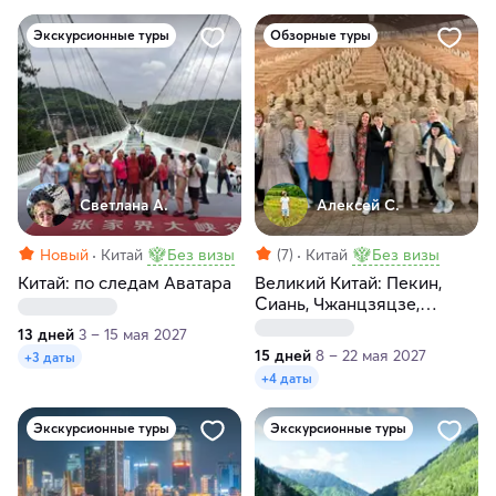
Экскурсионные туры
Обзорные туры
Светлана А.
Алексей С.
Новый
Китай
Без визы
(7)
Китай
Без визы
Китай: по следам Аватара
Великий Китай: Пекин,
Сиань, Чжанцзяцзе,
Фэнхуан, Гуйлинь, Яншо,
13 дней
3 – 15 мая 2027
Хайнань
15 дней
8 – 22 мая 2027
+3 даты
+4 даты
Экскурсионные туры
Экскурсионные туры