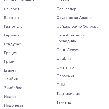
Великобритания
Россия
Венгрия
Сальвадор
Вьетнам
Саудовская Аравия
Гватемала
Сейшельские Острова
Германия
Сент-Винсент и
Гренадины
Гондурас
Сент-Люсия
Греция
Сербия
Грузия
Сингапур
Египет
Словения
Замбия
США
Зимбабве
Таджикистан
Индия
Таиланд
Индонезия