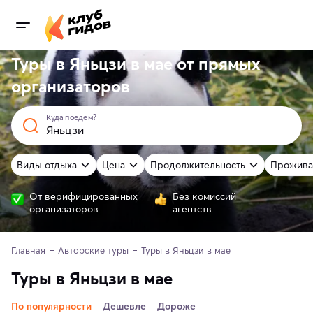
Туры в Яньцзи в мае от
прямых
организаторов
Куда поедем?
Виды отдыха
Цена
Продолжительность
Прожива
От верифицированных
Без комиссий
организаторов
агентств
Главная
Авторские туры
Туры в Яньцзи в мае
Туры в Яньцзи в мае
По популярности
Дешевле
Дороже