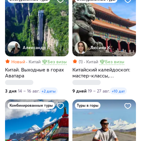
Александр Г.
Люсинэ К.
Новый
Китай
Без визы
(1)
Китай
Без визы
Китай. Выходные в горах
Китайский калейдоскоп:
Аватара
мастер-классы,
пульсирующие
мегаполисы и внеземные
3 дня
14 – 16 авг.
9 дней
19 – 27 авг.
+2 даты
+10 дат
пейзажи
Комбинированные туры
Туры в горы