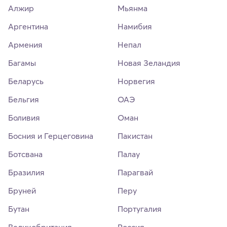
Алжир
Мьянма
Аргентина
Намибия
Армения
Непал
Багамы
Новая Зеландия
Беларусь
Норвегия
Бельгия
ОАЭ
Боливия
Оман
Босния и Герцеговина
Пакистан
Ботсвана
Палау
Бразилия
Парагвай
Бруней
Перу
Бутан
Португалия