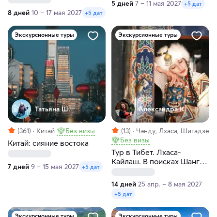
5 дней
7 – 11 мая 2027
+5 дат
8 дней
10 – 17 мая 2027
+5 дат
Экскурсионные туры
Экскурсионные туры
Татьяна Ш.
Александра К.
(361)
Китай
Без визы
(13)
Чэнду, Лхаса, Шигадзе
Без визы
Китай: сияние востока
Тур в Тибет. Лхаса-
Кайлаш. В поисках Шангри
7 дней
9 – 15 мая 2027
+5 дат
Ла с гидом-буддологом
14 дней
25 апр. – 8 мая 2027
+5 дат
Экскурсионные туры
Экскурсионные туры