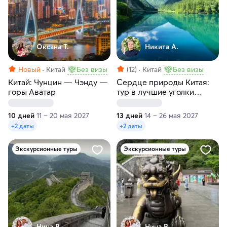
Оксана Т.
Никита А.
Новый
Китай
Без визы
(12)
Китай
Без визы
Китай: Чунцин — Чэнду —
Сердце природы Китая:
горы Аватар
тур в лучшие уголки
страны
10 дней
11 – 20 мая 2027
13 дней
14 – 26 мая 2027
+2 даты
+2 даты
Экскурсионные туры
Экскурсионные туры
Нина В.
Нина В.