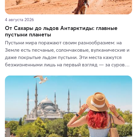
4 августа 2026
От Сахары до льдов Антарктиды: главные
пустыни планеты
Пустыни мира поражают своим разнообразием: на 
Земле есть песчаные, солончаковые, вулканические и 
даже покрытые льдом пустыни. Эти места кажутся 
безжизненными лишь на первый взгляд — за суровой 
красотой скрываются древние культуры, редкие 
животные и маршруты, которые дарят одни из самых 
ярких впечатлений от путешествий.