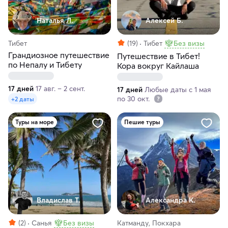
Наталья Л.
Алексей Б.
Тибет
(19)
Тибет
Без визы
Грандиозное путешествие
Путешествие в Тибет!
по Непалу и Тибету
Кора вокруг Кайлаша
17 дней
17 авг. – 2 сент.
17 дней
Любые даты с 1 мая
по 30 окт.
+2 даты
Туры на море
Пешие туры
Владислав Т.
Александра К.
(2)
Санья
Без визы
Катманду, Покхара