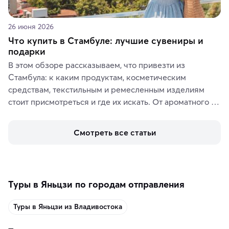
26 июня 2026
Что купить в Стамбуле: лучшие сувениры и
подарки
В этом обзоре рассказываем, что привезти из 
Стамбула: к каким продуктам, косметическим 
средствам, текстильным и ремесленным изделиям 
стоит присмотреться и где их искать. От ароматного 
кофе, специй и сладостей до мозаичных ламп, 
керамики и изделий из кожи на турецких рынках и в 
Смотреть все статьи
аутентичных лавках — в подарок близким или себе на 
память о путешествии.
Туры в Яньцзи по городам отправления
Туры в Яньцзи из Владивостока