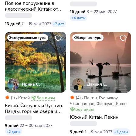
Полное погружение в
классический Китай: от
15 дней
8 – 22 мая 2027
Пекина до Шанхая
+4 даты
13 дней
7 – 19 мая 2027
+7 дат
Экскурсионные туры
Обзорные туры
Ирина С.
Даниил Е.
(1)
Китай
Без визы
(4)
Пекин, Гуанчжоу,
Чжанцзяцзе, Фэнхуан, Яншо
Китай: Сычуань и Чунцин.
Без визы
Панды, горные озёра и
тибетская культура
Южный Китай. Пекин
9 дней
22 – 30 мая 2027
9 дней
1 – 9 мая 2027
+2 даты
+3 даты