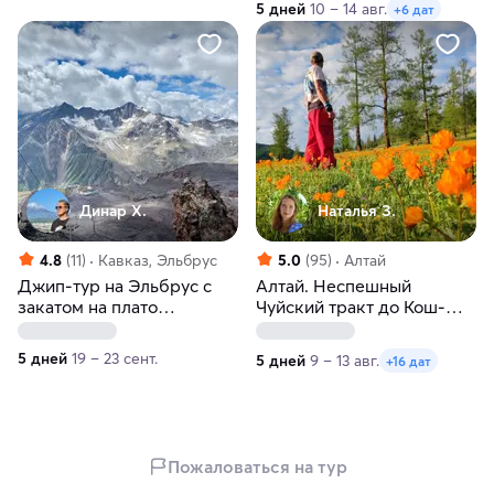
5 дней
10 – 14 авг.
+6 дат
Динар Х.
Наталья З.
4.8
(11)
Кавказ, Эльбрус
5.0
(95)
Алтай
Джип-тур на Эльбрус с
Алтай. Неспешный
закатом на плато
Чуйский тракт до Кош-
Бермамыт
Агача
5 дней
19 – 23 сент.
5 дней
9 – 13 авг.
+16 дат
Пожаловаться на тур