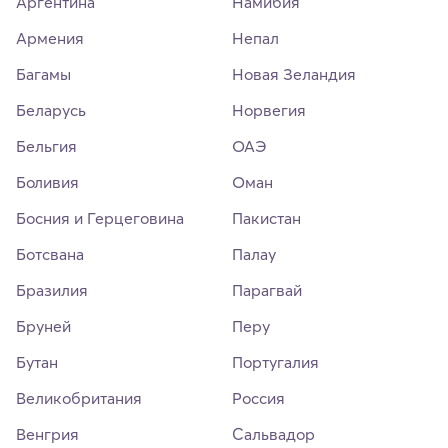
Аргентина
Намибия
Армения
Непал
Багамы
Новая Зеландия
Беларусь
Норвегия
Бельгия
ОАЭ
Боливия
Оман
Босния и Герцеговина
Пакистан
Ботсвана
Палау
Бразилия
Парагвай
Бруней
Перу
Бутан
Португалия
Великобритания
Россия
Венгрия
Сальвадор