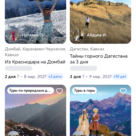
Наталья О.
Абдула И.
Домбай, Карачаево-Черкесия,
Дагестан, Кавказ
Кавказ
Тайны горного Дагестана
Из Краснодара на Домбай
за 3 дня
2 дня
7 – 8 мар. 2027
3 дня
7 – 9 мар. 2027
+2 даты
+10 дат
Туры по природным достопримечательностям
Туры в горы