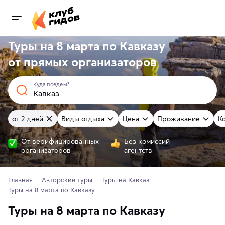
Туры на 8 марта по Кавказу
от
прямых
организаторов
Куда поедем?
от 2 дней
Виды отдыха
Цена
Проживание
К
От верифицированных
Без комиссий
организаторов
агентств
Главная
Авторские туры
Туры на Кавказ
Туры на 8 марта по Кавказу
Туры на 8 марта по Кавказу