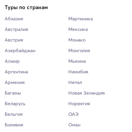
Туры по странам
Абхазия
Мартиника
Австралия
Мексика
Австрия
Монако
Азербайджан
Монголия
Алжир
Мьянма
Аргентина
Намибия
Армения
Непал
Багамы
Новая Зеландия
Беларусь
Норвегия
Бельгия
ОАЭ
Боливия
Оман