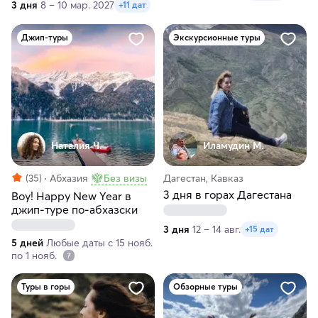
3 дня
8 – 10 мар. 2027
+11 дат
Джип-туры
Экскурсионные туры
Наталия Ч.
Иламудин М.
(35)
Абхазия
Без визы
Дагестан, Кавказ
3 дня в горах Дагестана
Воу! Happy New Year в
джип-туре по-абхазски
3 дня
12 – 14 авг.
+15 дат
5 дней
Любые даты с 15 нояб.
по 1 нояб.
Туры в горы
Обзорные туры