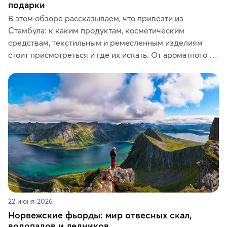
подарки
В этом обзоре рассказываем, что привезти из 
Стамбула: к каким продуктам, косметическим 
средствам, текстильным и ремесленным изделиям 
стоит присмотреться и где их искать. От ароматного 
кофе, специй и сладостей до мозаичных ламп, 
керамики и изделий из кожи на турецких рынках и в 
аутентичных лавках — в подарок близким или себе на 
память о путешествии.
22 июня 2026
Норвежские фьорды: мир отвесных скал,
водопадов и ледников