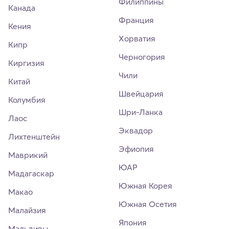
Филиппины
Канада
Франция
Кения
Хорватия
Кипр
Черногория
Киргизия
Чили
Китай
Швейцария
Колумбия
Шри-Ланка
Лаос
Эквадор
Лихтенштейн
Эфиопия
Маврикий
ЮАР
Мадагаскар
Южная Корея
Макао
Южная Осетия
Малайзия
Япония
Мальдивы