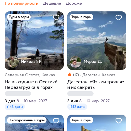
По популярности
Дешевле
Дороже
Туры в горы
Туры в горы
Николай К.
Мурад Д.
Северная Осетия, Кавказ
(17)
Дагестан, Кавказ
На выходные в Осетию!
Дагестан: «Языки тролля»
Перезагрузка в горах
и их секреты
3 дня
8 – 10 мар. 2027
3 дня
8 – 10 мар. 2027
+143 даты
+142 даты
Экскурсионные туры
Туры в горы