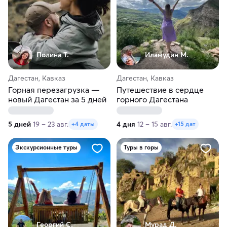
Полина Т.
Иламудин М.
Дагестан, Кавказ
Дагестан, Кавказ
Горная перезагрузка —
Путешествие в сердце
новый Дагестан за 5 дней
горного Дагестана
5 дней
19 – 23 авг.
4 дня
12 – 15 авг.
+4 даты
+15 дат
Экскурсионные туры
Туры в горы
Георгий С.
Мурад Д.