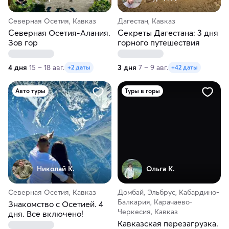
Северная Осетия, Кавказ
Дагестан, Кавказ
Северная Осетия-Алания.
Секреты Дагестана: 3 дня
Зов гор
горного путешествия
4 дня
15 – 18 авг.
3 дня
7 – 9 авг.
+2 даты
+42 даты
Авто туры
Туры в горы
Николай К.
Ольга К.
Северная Осетия, Кавказ
Домбай, Эльбрус, Кабардино-
Балкария, Карачаево-
Знакомство с Осетией. 4
Черкесия, Кавказ
дня. Все включено!
Кавказская перезагрузка.