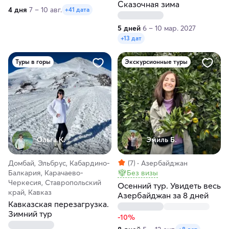
Сказочная зима
4 дня
7 – 10 авг.
+41 дата
5 дней
6 – 10 мар. 2027
+13 дат
Туры в горы
Экскурсионные туры
Ольга К.
Эмиль Б.
Домбай, Эльбрус, Кабардино-
(7)
Азербайджан
Балкария, Карачаево-
Без визы
Черкесия, Ставропольский
Осенний тур. Увидеть весь
край, Кавказ
Азербайджан за 8 дней
Кавказская перезагрузка.
Зимний тур
-10%