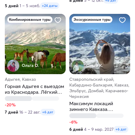
8 дней
5 – 12 окт.
+8 дат
5 дней
1 – 5 нояб.
+24 даты
Комбинированные туры
Экскурсионные туры
Ольга О.
Ольга К.
Адыгея, Кавказ
Ставропольский край,
Кабардино-Балкария, Кавказ,
Горная Адыгея с выездом
Эльбрус, Домбай, Карачаево-
из Краснодара. Лёгкий
Черкесия
тур без нагрузки
Максимум локаций
-20%
зимнего Кавказа.
7 дней
16 – 22 авг.
+6 дат
Новогодние праздники в
горах
-6%
6 дней
4 – 9 мар. 2027
+6 дат