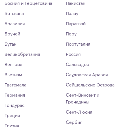
Босния и Герцеговина
Пакистан
Ботсвана
Палау
Бразилия
Парагвай
Бруней
Перу
Бутан
Португалия
Великобритания
Россия
Венгрия
Сальвадор
Вьетнам
Саудовская Аравия
Гватемала
Сейшельские Острова
Германия
Сент-Винсент и
Гренадины
Гондурас
Сент-Люсия
Греция
Сербия
Грузия