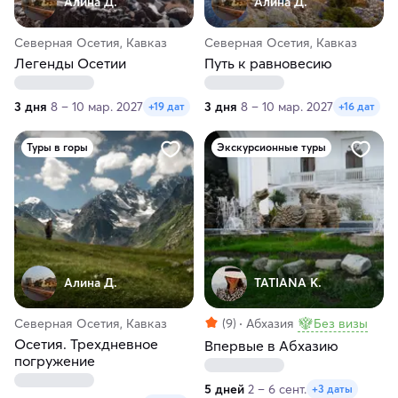
Алина Д.
Алина Д.
Северная Осетия, Кавказ
Северная Осетия, Кавказ
Легенды Осетии
Путь к равновесию
3 дня
8 – 10 мар. 2027
3 дня
8 – 10 мар. 2027
+19 дат
+16 дат
Туры в горы
Экскурсионные туры
Алина Д.
TATIANA K.
Северная Осетия, Кавказ
(9)
Абхазия
Без визы
Осетия. Трехдневное
Впервые в Абхазию
погружение
5 дней
2 – 6 сент.
+3 даты