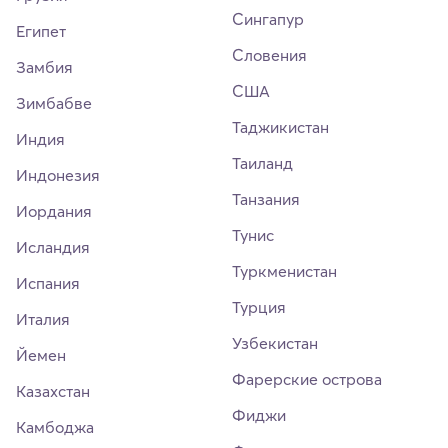
Сингапур
Египет
Словения
Замбия
США
Зимбабве
Таджикистан
Индия
Таиланд
Индонезия
Танзания
Иордания
Тунис
Исландия
Туркменистан
Испания
Турция
Италия
Узбекистан
Йемен
Фарерские острова
Казахстан
Фиджи
Камбоджа