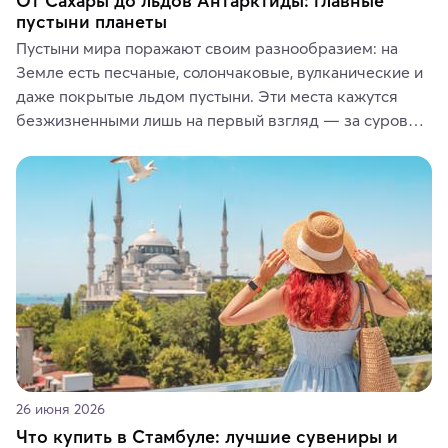
От Сахары до льдов Антарктиды: главные
пустыни планеты
Пустыни мира поражают своим разнообразием: на 
Земле есть песчаные, солончаковые, вулканические и 
даже покрытые льдом пустыни. Эти места кажутся 
безжизненными лишь на первый взгляд — за суровой 
красотой скрываются древние культуры, редкие 
животные и маршруты, которые дарят одни из самых 
ярких впечатлений от путешествий.
26 июня 2026
Что купить в Стамбуле: лучшие сувениры и