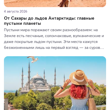
4 августа 2026
От Сахары до льдов Антарктиды: главные
пустыни планеты
Пустыни мира поражают своим разнообразием: на 
Земле есть песчаные, солончаковые, вулканические и 
даже покрытые льдом пустыни. Эти места кажутся 
безжизненными лишь на первый взгляд — за суровой 
красотой скрываются древние культуры, редкие 
животные и маршруты, которые дарят одни из самых 
ярких впечатлений от путешествий.