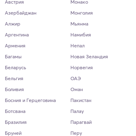
Австрия
Монако
Азербайджан
Монголия
Алжир
Мьянма
Аргентина
Намибия
Армения
Непал
Багамы
Новая Зеландия
Беларусь
Норвегия
Бельгия
ОАЭ
Боливия
Оман
Босния и Герцеговина
Пакистан
Ботсвана
Палау
Бразилия
Парагвай
Бруней
Перу