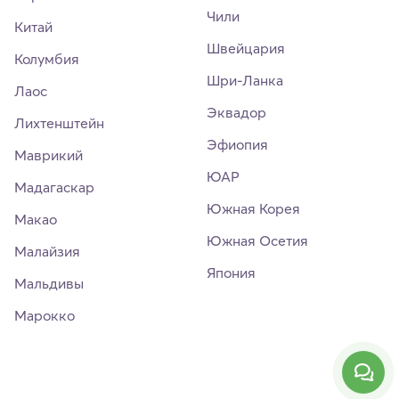
Чили
Китай
Швейцария
Колумбия
Шри-Ланка
Лаос
Эквадор
Лихтенштейн
Эфиопия
Маврикий
ЮАР
Мадагаскар
Южная Корея
Макао
Южная Осетия
Малайзия
Япония
Мальдивы
Марокко