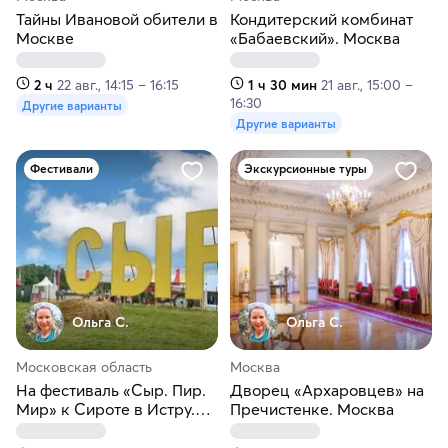
Тайны Ивановой обители в
Кондитерский комбинат
Москве
«Бабаевский». Москва
2 ч
22 авг., 14:15 – 16:15
1 ч 30 мин
21 авг., 15:00 –
16:30
Другие варианты
Другие варианты
Фестивали
Экскурсионные туры
Ольга С.
Ольга С.
Московская область
Москва
На фестиваль «Сыр. Пир.
Дворец «Архаровцев» на
Мир» к Сироте в Истру.
Пречистенке. Москва
Подмосковье