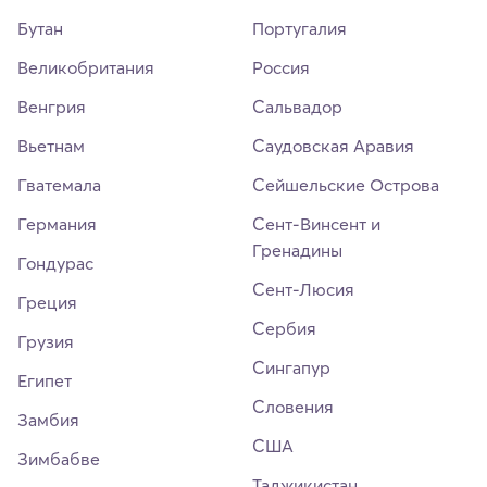
Бутан
Португалия
Великобритания
Россия
Венгрия
Сальвадор
Вьетнам
Саудовская Аравия
Гватемала
Сейшельские Острова
Германия
Сент-Винсент и
Гренадины
Гондурас
Сент-Люсия
Греция
Сербия
Грузия
Сингапур
Египет
Словения
Замбия
США
Зимбабве
Таджикистан