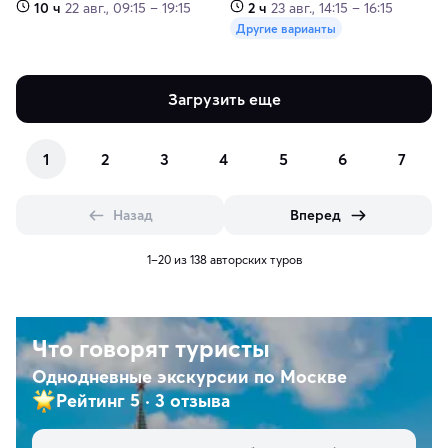
10 ч
22 авг., 09:15 – 19:15
2 ч
23 авг., 14:15 – 16:15
Другие варианты
Загрузить еще
1
2
3
4
5
6
7
Назад
Вперед
1–20 из 138 авторских туров
Что говорят туристы
Однодневные экскурсии по Москве
Рейтинг 5
·
3 отзыва