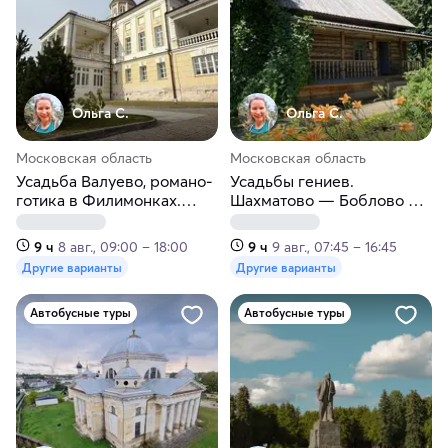
Ольга С.
Ольга С.
Московская область
Московская область
Усадьба Валуево, романо-
Усадьбы гениев.
готика в Филимонках.
Шахматово — Боблово —
Подмосковье
Тараканово. Подмосковье
9 ч
8 авг., 09:00 – 18:00
9 ч
9 авг., 07:45 – 16:45
Другие варианты
Другие варианты
Автобусные туры
Автобусные туры