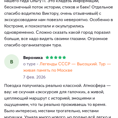
нашего гида Ольгу П. Это кладезь информации,
бесконечный поток истории, стихов и баек! Отдельное
спасибо водителю Виктору, очень отзывчивый) с
экскурсоводами нам повезло невероятно. Особенно в
Костроме, и похохотали и окультурились
одновременно. Сложно сказать какой город поразил
больше, все надо видеть своими глазами. Огромное
спасибо организаторам тура.
Вероника
В
о туре -
Легенды СССР — Высоцкий. Тур —
живая память по Москве
7 фев. 2026
Поездка получилась реально классной. Атмосфера —
вау: не скучная «экскурсия для галочки», а живой,
цепляющий маршрут с историей, эмоциями и
ощущением, что ты реально проживаешь то время.
Было интересно, местами трогательно, местами
мурашки. Узнала много нового, но подано всё легко и