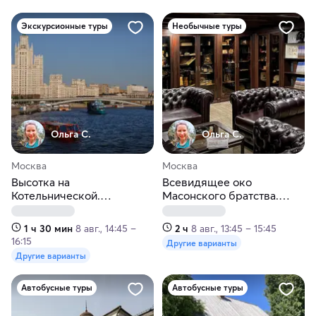
Экскурсионные туры
Необычные туры
Ольга С.
Ольга С.
Москва
Москва
Высотка на
Всевидящее око
Котельнической.
Масонского братства.
Экскурсия с панорамным
Москва
видом. Москва
1 ч 30 мин
8 авг., 14:45 –
2 ч
8 авг., 13:45 – 15:45
16:15
Другие варианты
Другие варианты
Автобусные туры
Автобусные туры