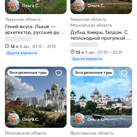
Ольга С.
Ольга С.
Тверская область
Тверская область,
Московская область
Гений вкуса. Львов —
архитектор, русский да
Дубна, Кимры, Талдом. С
Винчи. Тверская область
теплоходной прогулкой по
Московскому морю
14 ч
8 авг., 07:15 – 21:15
13 ч
9 авг., 07:15 – 20:15
Другие варианты
Другие варианты
Экскурсионные туры
Экскурсионные туры
Ольга С.
Ольга С.
Московская область
Ярославская область