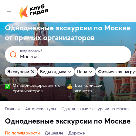
Однодневные экскурсии по Москве
от
прямых
организаторов
Куда поедем?
Экскурсии
Виды отдыха
Цена
Физическая нагру
От верифицированных
Без комиссий
организаторов
агентств
Главная
Авторские туры
Однодневные экскурсии по Москве
Однодневные экскурсии по Москве
По популярности
Дешевле
Дороже