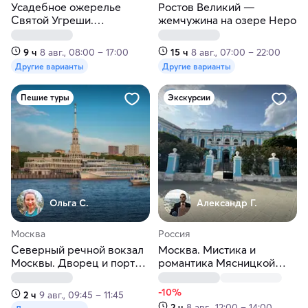
Усадебное ожерелье
Ростов Великий —
Святой Угреши.
жемчужина на озере Неро
Подмосковье
9 ч
8 авг., 08:00 – 17:00
15 ч
8 авг., 07:00 – 22:00
Другие варианты
Другие варианты
Пешие туры
Экскурсии
Ольга С.
Александр Г.
Москва
Россия
Северный речной вокзал
Москва. Мистика и
Москвы. Дворец и порт
романтика Мясницкой
пяти морей
улицы
-10%
2 ч
9 авг., 09:45 – 11:45
2 ч
8 авг., 12:00 – 14:00