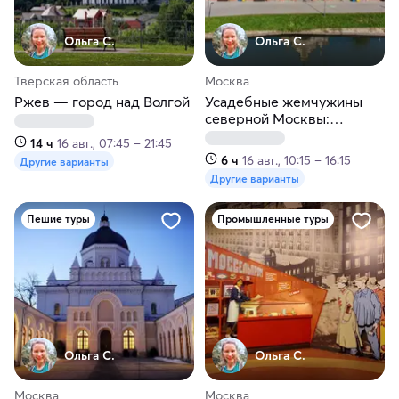
Ольга С.
Ольга С.
Тверская область
Москва
Ржев — город над Волгой
Усадебные жемчужины
северной Москвы:
Алтуфьево, Свиблово,
14 ч
16 авг., 07:45 – 21:45
Михалково
6 ч
16 авг., 10:15 – 16:15
Другие варианты
Другие варианты
Пешие туры
Промышленные туры
Ольга С.
Ольга С.
Москва
Москва