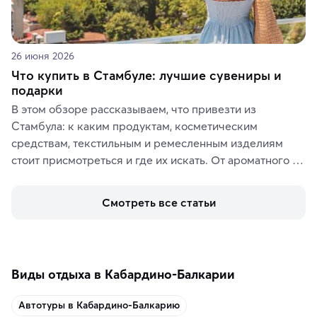
26 июня 2026
Что купить в Стамбуле: лучшие сувениры и
подарки
В этом обзоре рассказываем, что привезти из 
Стамбула: к каким продуктам, косметическим 
средствам, текстильным и ремесленным изделиям 
стоит присмотреться и где их искать. От ароматного 
кофе, специй и сладостей до мозаичных ламп, 
керамики и изделий из кожи на турецких рынках и в 
Смотреть все статьи
аутентичных лавках — в подарок близким или себе на 
память о путешествии.
Виды отдыха в Кабардино-Балкарии
Автотуры в Кабардино-Балкарию