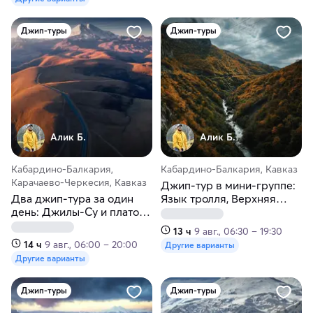
Джип-туры
Джип-туры
Алик Б.
Алик Б.
Кабардино-Балкария,
Кабардино-Балкария, Кавказ
Карачаево-Черкесия, Кавказ
Джип-тур в мини-группе:
Два джип-тура за один
Язык тролля, Верхняя
день: Джилы-Су и плато
Балкария и голубое озеро
Бермамыт
13 ч
9 авг., 06:30 – 19:30
14 ч
9 авг., 06:00 – 20:00
Другие варианты
Другие варианты
Джип-туры
Джип-туры