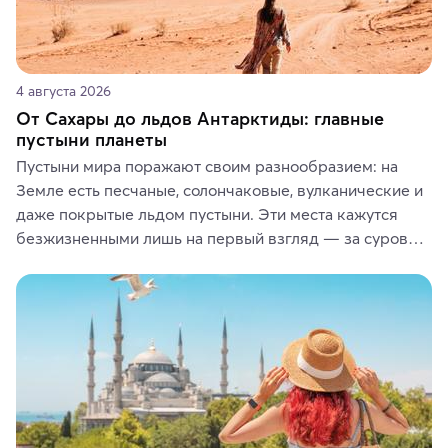
4 августа 2026
От Сахары до льдов Антарктиды: главные
пустыни планеты
Пустыни мира поражают своим разнообразием: на 
Земле есть песчаные, солончаковые, вулканические и 
даже покрытые льдом пустыни. Эти места кажутся 
безжизненными лишь на первый взгляд — за суровой 
красотой скрываются древние культуры, редкие 
животные и маршруты, которые дарят одни из самых 
ярких впечатлений от путешествий.