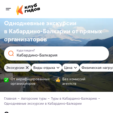
Однодневные экскурсии
в Кабардино-Балкарии от
прямых
организаторов
Куда поедем?
Экскурсии
Виды отдыха
Цена
Физическая нагру
От верифицированных
Без комиссий
организаторов
агентств
Главная
Авторские туры
Туры в Кабардино-Балкарию
Однодневные экскурсии в Кабардино-Балкарии