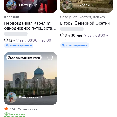
Екатерина Б.
Николай К.
Карелия
Северная Осетия, Кавказ
Первозданная Карелия:
В горы Северной Осетии
однодневное путешествие
с прогулкой по
3 ч 30 мин
9 авг., 08:00 –
Ладожским шхерам
11:30
12 ч
9 авг., 08:00 – 20:00
Другие варианты
Другие варианты
Экскурсионные туры
Константин К.
(16)
Узбекистан
Без визы