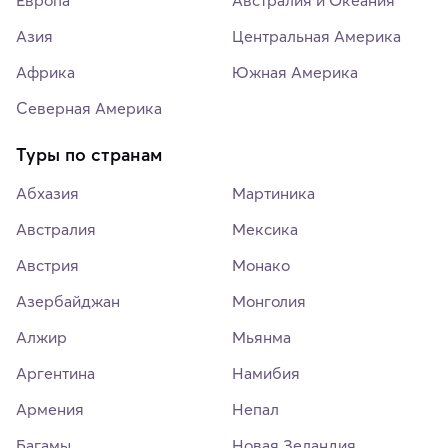
Европа
Австралия и Океания
Азия
Центральная Америка
Африка
Южная Америка
Северная Америка
Туры по странам
Абхазия
Мартиника
Австралия
Мексика
Австрия
Монако
Азербайджан
Монголия
Алжир
Мьянма
Аргентина
Намибия
Армения
Непал
Багамы
Новая Зеландия