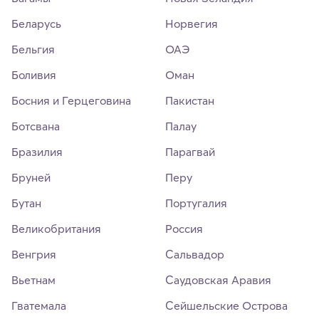
Беларусь
Норвегия
Бельгия
ОАЭ
Боливия
Оман
Босния и Герцеговина
Пакистан
Ботсвана
Палау
Бразилия
Парагвай
Бруней
Перу
Бутан
Португалия
Великобритания
Россия
Венгрия
Сальвадор
Вьетнам
Саудовская Аравия
Гватемала
Сейшельские Острова