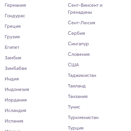
Германия
Сент-Винсент и
Гренадины
Гондурас
Сент-Люсия
Греция
Сербия
Грузия
Сингапур
Египет
Словения
Замбия
США
Зимбабве
Таджикистан
Индия
Таиланд
Индонезия
Танзания
Иордания
Тунис
Исландия
Туркменистан
Испания
Турция