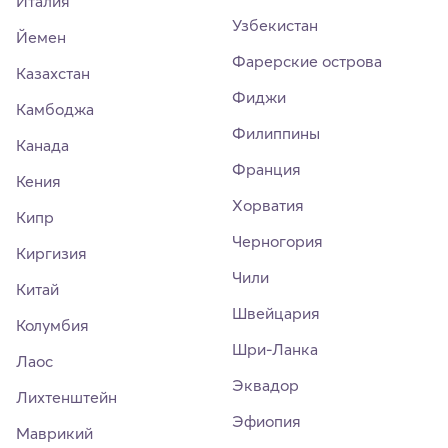
Италия
Узбекистан
Йемен
Фарерские острова
Казахстан
Фиджи
Камбоджа
Филиппины
Канада
Франция
Кения
Хорватия
Кипр
Черногория
Киргизия
Чили
Китай
Швейцария
Колумбия
Шри-Ланка
Лаос
Эквадор
Лихтенштейн
Эфиопия
Маврикий