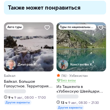
Также может понравиться
Авто туры
Туры по национальным паркам
Дмитрий Р.
Константин К.
Байкал
(16)
Узбекистан
Без визы
Байкал. Большое
Голоустное. Территория
Из Ташкента в
тишины и свободы
«Узбекскую Швейцарию»
Заамин
9 ч
9 авг., 08:00 – 17:00
13 ч
9 авг., 08:30 – 21:30
Другие варианты
Другие варианты