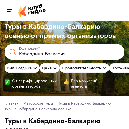
Туры в Кабардино-Балкарию
осенью от
прямых
организаторов
Куда поедем?
Виды отдыха
Цена
Продолжительность
Прожива
От верифицированных
Без комиссий
организаторов
агентств
Главная
Авторские туры
Туры в Кабардино-Балкарию
Туры в Кабардино-Балкарию осенью
Туры в Кабардино-Балкарию