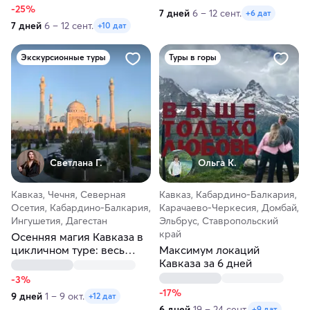
-25%
7 дней
6 – 12 сент.
+6 дат
7 дней
6 – 12 сент.
+10 дат
Экскурсионные туры
Туры в горы
Светлана Г.
Ольга К.
Кавказ, Чечня, Северная
Кавказ, Кабардино-Балкария,
Осетия, Кабардино-Балкария,
Карачаево-Черкесия, Домбай,
Ингушетия, Дагестан
Эльбрус, Ставропольский
край
Осенняя магия Кавказа в
цикличном туре: весь
Максимум локаций
север — одно
Кавказа за 6 дней
путешествие
-3%
-17%
9 дней
1 – 9 окт.
+12 дат
6 дней
19 – 24 сент.
+9 дат