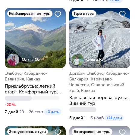
Комбинированные туры
Туры в горы
Ольга О.
Ольга К.
Эльбрус, Кабардино-
Домбай, Эльбрус, Кабардино-
Балкария, Кавказ
Балкария, Карачаево-
Черкесия, Ставропольский
Приэльбрусье: легкий
край, Кавказ
старт. Комфортный тур
без нагрузки
Кавказская перезагрузка.
Зимний тур
-20%
7 дней
20 – 26 сент.
+3 даты
5 дней
1 – 5 нояб.
+24 даты
Экскурсионные туры
Экскурсионные туры