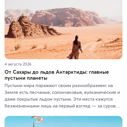
или сувениры, а мы расскажем, чем они интересны и 
где их купить.
4 августа 2026
От Сахары до льдов Антарктиды: главные
пустыни планеты
Пустыни мира поражают своим разнообразием: на 
Земле есть песчаные, солончаковые, вулканические и 
даже покрытые льдом пустыни. Эти места кажутся 
безжизненными лишь на первый взгляд — за суровой 
красотой скрываются древние культуры, редкие 
животные и маршруты, которые дарят одни из самых 
ярких впечатлений от путешествий.