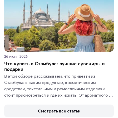
26 июня 2026
Что купить в Стамбуле: лучшие сувениры и
подарки
В этом обзоре рассказываем, что привезти из 
Стамбула: к каким продуктам, косметическим 
средствам, текстильным и ремесленным изделиям 
стоит присмотреться и где их искать. От ароматного 
кофе, специй и сладостей до мозаичных ламп, 
керамики и изделий из кожи на турецких рынках и в 
Смотреть все статьи
аутентичных лавках — в подарок близким или себе на 