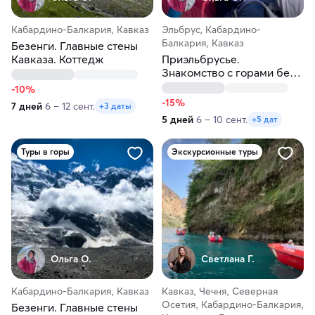
Кабардино-Балкария, Кавказ
Эльбрус, Кабардино-
Балкария, Кавказ
Безенги. Главные стены
Кавказа. Коттедж
Приэльбрусье.
Знакомство с горами без
рюкзаков
-10%
-15%
7 дней
6 – 12 сент.
+3 даты
5 дней
6 – 10 сент.
+5 дат
Туры в горы
Экскурсионные туры
Ольга О.
Светлана Г.
Кабардино-Балкария, Кавказ
Кавказ, Чечня, Северная
Осетия, Кабардино-Балкария,
Безенги. Главные стены