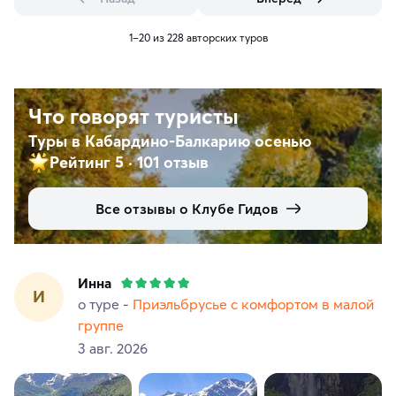
1–20 из 228 авторских туров
Что говорят туристы
Туры в Кабардино-Балкарию осенью
Рейтинг 5
·
101 отзыв
Все отзывы о Клубе Гидов
Инна
И
о туре -
Приэльбрусье с комфортом в малой
группе
3 авг. 2026