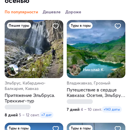
осенью
По популярности
Дешевле
Дороже
Пешие туры
Туры в горы
Умар А.
Николай К.
Эльбрус, Кабардино-
Владикавказ, Грозный
Балкария, Кавказ
Путешествие в сердце
Притяжение Эльбруса.
Кавказа: Осетия, Эльбрус,
Треккинг-тур
Грозный, всё включено!
7 дней
4 – 10 сент.
+143 даты
8 дней
5 – 12 сент.
+7 дат
Туры в горы
Туры в горы