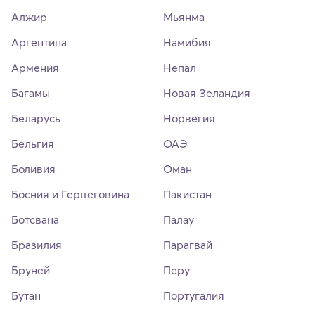
Алжир
Мьянма
Аргентина
Намибия
Армения
Непал
Багамы
Новая Зеландия
Беларусь
Норвегия
Бельгия
ОАЭ
Боливия
Оман
Босния и Герцеговина
Пакистан
Ботсвана
Палау
Бразилия
Парагвай
Бруней
Перу
Бутан
Португалия