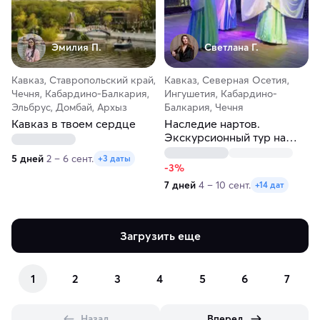
Эмилия П.
Светлана Г.
Кавказ, Ставропольский край,
Кавказ, Северная Осетия,
Чечня, Кабардино-Балкария,
Ингушетия, Кабардино-
Эльбрус, Домбай, Архыз
Балкария, Чечня
Кавказ в твоем сердце
Наследие нартов.
Экскурсионный тур на
Северный Кавказ
5 дней
2 – 6 сент.
+3 даты
-3%
7 дней
4 – 10 сент.
+14 дат
Загрузить еще
1
2
3
4
5
6
7
Назад
Вперед