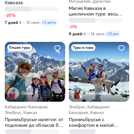
Ингушетия, Дагестан
Кавказа
Магия Кавказа в
цикличном туре: весь
-20%
север — одно
7 дней
6 – 12 сент.
+3 даты
путешествие
-3%
9 дней
6 – 14 сент.
+12 дат
Пешие туры
Туры в горы
Ольга О.
Александр В.
Кабардино-Балкария,
Эльбрус, Кабардино-
Эльбрус, Кавказ
Балкария, Кавказ
Приэльбрусье налегке: от
Приэльбрусье с
подножия до облаков без
комфортом в малой
рюкзаков
группе