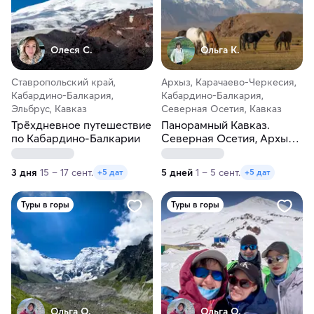
Олеся С.
Ольга К.
Ставропольский край,
Архыз, Карачаево-Черкесия,
Кабардино-Балкария,
Кабардино-Балкария,
Эльбрус, Кавказ
Северная Осетия, Кавказ
Трёхдневное путешествие
Панорамный Кавказ.
по Кабардино-Балкарии
Северная Осетия, Архыз,
Джилы-Су, Чегем и
парапланы
3 дня
15 – 17 сент.
5 дней
1 – 5 сент.
+5 дат
+5 дат
Туры в горы
Туры в горы
Ольга О.
Ольга О.