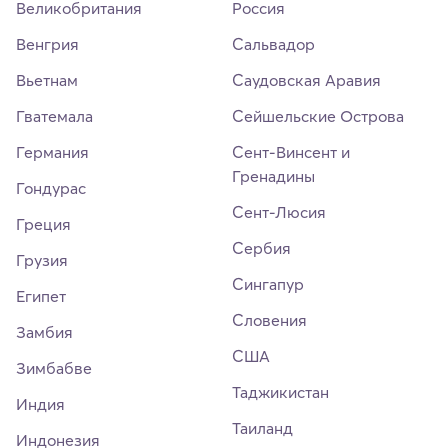
Великобритания
Россия
Венгрия
Сальвадор
Вьетнам
Саудовская Аравия
Гватемала
Сейшельские Острова
Германия
Сент-Винсент и
Гренадины
Гондурас
Сент-Люсия
Греция
Сербия
Грузия
Сингапур
Египет
Словения
Замбия
США
Зимбабве
Таджикистан
Индия
Таиланд
Индонезия