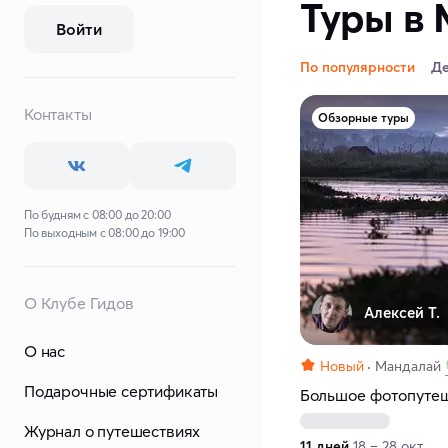
Туры в 
Войти
По популярности
Д
Контакты
Обзорные туры
По будням с 08:00 до 20:00
По выходным с 08:00 до 19:00
О Клубе Гидов
Алексей Т.
О нас
Новый
Мандалай
Подарочные сертификаты
Большое фотопуте
Журнал о путешествиях
11 дней
18 – 28 окт.