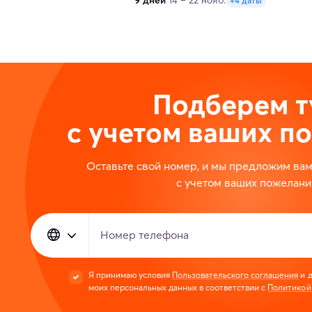
9 дней
14 – 22 нояб.
+4 даты
Подберем т
с учетом ваших п
Оставьте свой номер, и мы предложим ва
с учетом ваших пожелани
Номер телефона
Я принимаю условия
Пользовательского соглашения
и д
моих персональных данных в соответствии с
Политикой