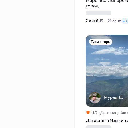
Марокко. Имперски
город
7 дней
15 – 21 сент.
+3
Туры в горы
Мурад Д.
(17)
Дагестан, Кав
Дагестан: «Языки т