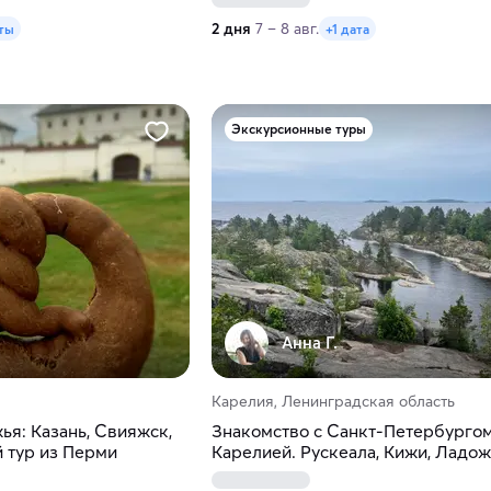
2 дня
7 – 8 авг.
аты
+1 дата
Экскурсионные туры
Анна Г.
Карелия, Ленинградская область
я: Казань, Свияжск,
Знакомство с Санкт-Петербургом
й тур из Перми
Карелией. Рускеала, Кижи, Ладо
шхеры