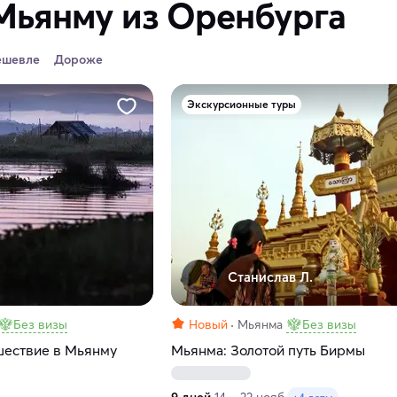
Мьянму из Оренбурга
ешевле
Дороже
Экскурсионные туры
Станислав Л.
Без визы
Новый
Мьянма
Без визы
шествие в Мьянму
Мьянма: Золотой путь Бирмы