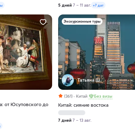
5 дней
7 – 11 авг.
ты
+7 дат
Экскурсионные туры
Татьяна Ш.
(361)
Китай
Без визы
: от Юсуповского до
Китай: сияние востока
7 дней
7 – 13 авг.
ы