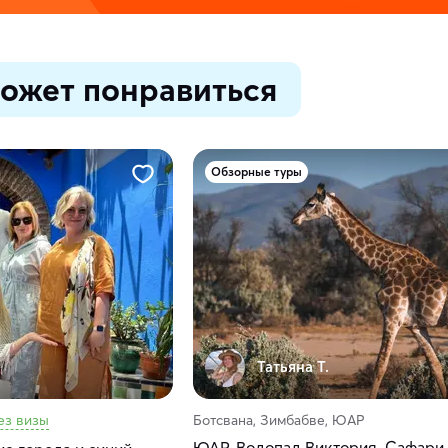
ожет понравиться
Обзорные туры
Татьяна Т.
ез визы
Ботсвана, Зимбабве, ЮАР
ЮАР. Водопад Виктория. Сафари