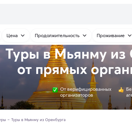
Цена
Продолжительность
Проживание
Туры в Мьянму из
от
прямых
орган
От верифицированных
Бе
организаторов
аг
уры
Туры в Мьянму из Оренбурга