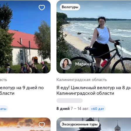
Велотуры
Марина Т.
асть
Калининградская область
елотур на 9 дней по
Я еду! Цикличный велотур на 8 д
бласти
Калининградской области
8 дней
7 – 14 авг.
даты
+60 дат
Экскурсионные туры