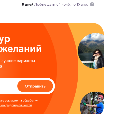
8 дней
Любые даты с 1 нояб. по 15 апр.
ур
ожеланий
м лучшие варианты
й
Отправить
аю согласие на обработку
 конфиденциальности