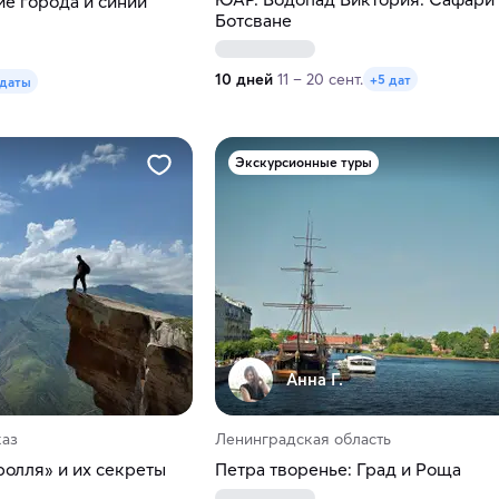
е города и синий
Ботсване
10 дней
11 – 20 сент.
+5 дат
 даты
Экскурсионные туры
Анна Г.
каз
Ленинградская область
ролля» и их секреты
Петра творенье: Град и Роща