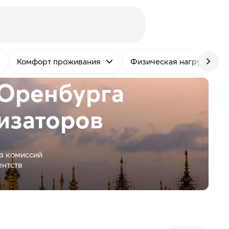
Комфорт проживания
Физическая нагрузка
 Оренбурга
изаторов
з комиссий
ентств