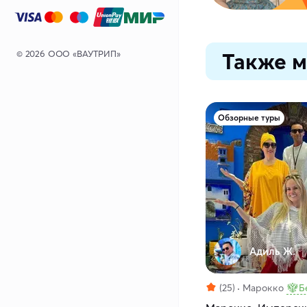
© 2026 ООО «ВАУТРИП»
Также м
Обзорные туры
Адиль Ж.
(25)
Марокко
Б