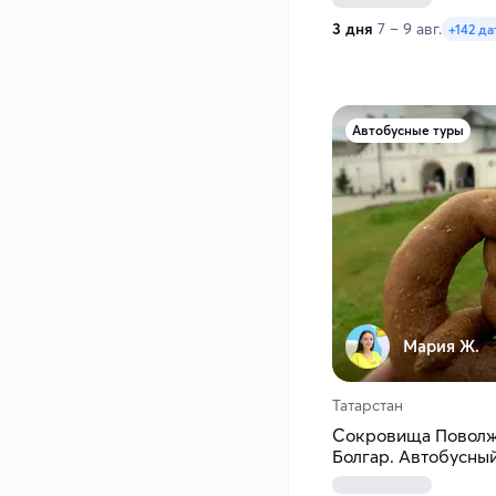
3 дня
7 – 9 авг.
+142 д
Автобусные туры
Мария Ж.
Татарстан
Сокровища Поволжь
Болгар. Автобусны