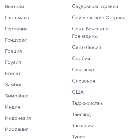
Вьетнам
Саудовская Аравия
Гватемала
Сейшельские Острова
Германия
Сент-Винсент и
Гренадины
Гондурас
Сент-Люсия
Греция
Сербия
Грузия
Сингапур
Египет
Словения
Замбия
США
Зимбабве
Таджикистан
Индия
Таиланд
Индонезия
Танзания
Иордания
Тунис