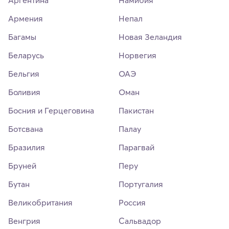
Армения
Непал
Багамы
Новая Зеландия
Беларусь
Норвегия
Бельгия
ОАЭ
Боливия
Оман
Босния и Герцеговина
Пакистан
Ботсвана
Палау
Бразилия
Парагвай
Бруней
Перу
Бутан
Португалия
Великобритания
Россия
Венгрия
Сальвадор