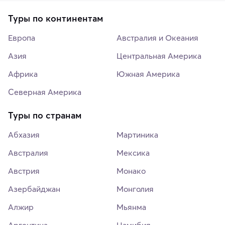
Туры по континентам
Европа
Австралия и Океания
Азия
Центральная Америка
Африка
Южная Америка
Северная Америка
Туры по странам
Абхазия
Мартиника
Австралия
Мексика
Австрия
Монако
Азербайджан
Монголия
Алжир
Мьянма
Аргентина
Намибия