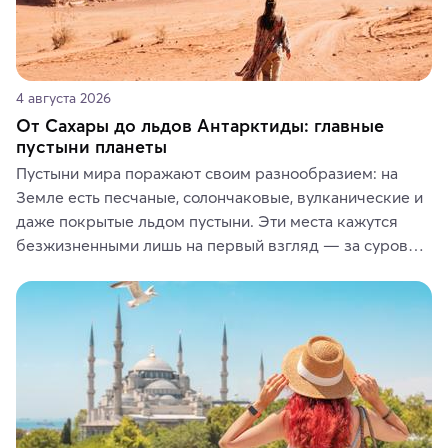
4 августа 2026
От Сахары до льдов Антарктиды: главные
пустыни планеты
Пустыни мира поражают своим разнообразием: на 
Земле есть песчаные, солончаковые, вулканические и 
даже покрытые льдом пустыни. Эти места кажутся 
безжизненными лишь на первый взгляд — за суровой 
красотой скрываются древние культуры, редкие 
животные и маршруты, которые дарят одни из самых 
ярких впечатлений от путешествий.