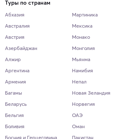
Туры по странам
Абхазия
Мартиника
Австралия
Мексика
Австрия
Монако
Азербайджан
Монголия
Алжир
Мьянма
Аргентина
Намибия
Армения
Непал
Багамы
Новая Зеландия
Беларусь
Норвегия
Бельгия
ОАЭ
Боливия
Оман
Босния и Герцеговина
Пакистан