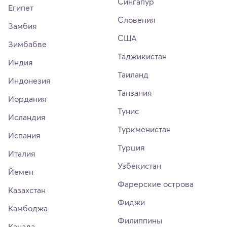
Сингапур
Египет
Словения
Замбия
США
Зимбабве
Таджикистан
Индия
Таиланд
Индонезия
Танзания
Иордания
Тунис
Исландия
Туркменистан
Испания
Турция
Италия
Узбекистан
Йемен
Фарерские острова
Казахстан
Фиджи
Камбоджа
Филиппины
Канада