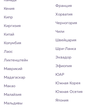
Франция
Кения
Хорватия
Кипр
Черногория
Киргизия
Чили
Китай
Швейцария
Колумбия
Шри-Ланка
Лаос
Эквадор
Лихтенштейн
Эфиопия
Маврикий
ЮАР
Мадагаскар
Южная Корея
Макао
Южная Осетия
Малайзия
Япония
Мальдивы