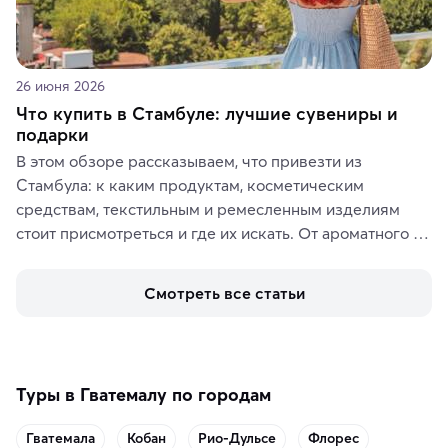
26 июня 2026
Что купить в Стамбуле: лучшие сувениры и
подарки
В этом обзоре рассказываем, что привезти из 
Стамбула: к каким продуктам, косметическим 
средствам, текстильным и ремесленным изделиям 
стоит присмотреться и где их искать. От ароматного 
кофе, специй и сладостей до мозаичных ламп, 
керамики и изделий из кожи на турецких рынках и в 
Смотреть все статьи
аутентичных лавках — в подарок близким или себе на 
память о путешествии.
Туры в Гватемалу по городам
Гватемала
Кобан
Рио-Дульсе
Флорес