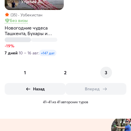
Улугбек А.
(35)
Узбекистан
Без визы
Новогодние чудеса
Ташкента, Бухары и
Самарканда за 7 дней
-19%
7 дней
10 – 16 авг.
+147 дат
1
2
3
Назад
Вперед
41–41 из 41 авторских туров