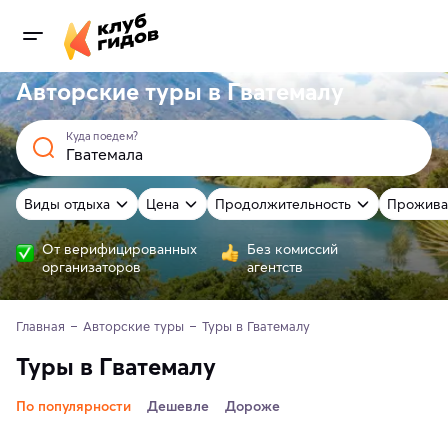
Авторские туры в Гватемалу
Куда поедем?
Виды отдыха
Цена
Продолжительность
Прожива
От верифицированных
Без комиссий
организаторов
агентств
Главная
Авторские туры
Туры в Гватемалу
Туры в Гватемалу
По популярности
Дешевле
Дороже