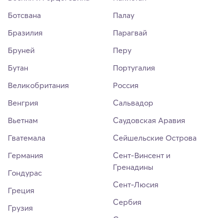
Ботсвана
Палау
Бразилия
Парагвай
Бруней
Перу
Бутан
Португалия
Великобритания
Россия
Венгрия
Сальвадор
Вьетнам
Саудовская Аравия
Гватемала
Сейшельские Острова
Германия
Сент-Винсент и
Гренадины
Гондурас
Сент-Люсия
Греция
Сербия
Грузия