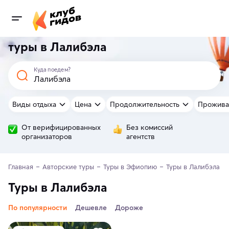
туры в Лалибэла
Куда поедем?
Виды отдыха
Цена
Продолжительность
Прожива
От верифицированных
Без комиссий
организаторов
агентств
Главная
Авторские туры
Туры в Эфиопию
Туры в Лалибэла
Туры в Лалибэла
По популярности
Дешевле
Дороже