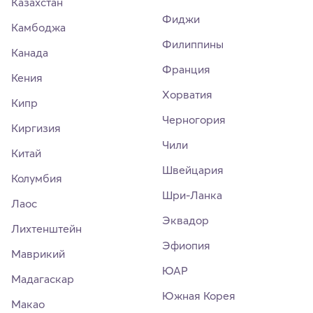
Казахстан
Фиджи
Камбоджа
Филиппины
Канада
Франция
Кения
Хорватия
Кипр
Черногория
Киргизия
Чили
Китай
Швейцария
Колумбия
Шри-Ланка
Лаос
Эквадор
Лихтенштейн
Эфиопия
Маврикий
ЮАР
Мадагаскар
Южная Корея
Макао