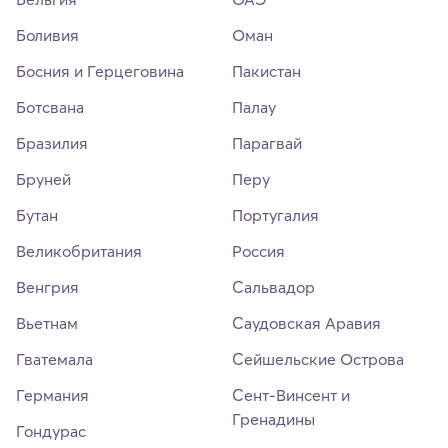
Боливия
Оман
Босния и Герцеговина
Пакистан
Ботсвана
Палау
Бразилия
Парагвай
Бруней
Перу
Бутан
Португалия
Великобритания
Россия
Венгрия
Сальвадор
Вьетнам
Саудовская Аравия
Гватемала
Сейшельские Острова
Германия
Сент-Винсент и
Гренадины
Гондурас