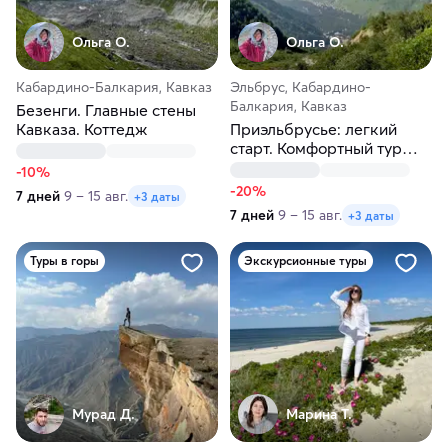
Ольга О.
Ольга О.
Кабардино-Балкария, Кавказ
Эльбрус, Кабардино-
Балкария, Кавказ
Безенги. Главные стены
Кавказа. Коттедж
Приэльбрусье: легкий
старт. Комфортный тур
без нагрузки
-10%
-20%
7 дней
9 – 15 авг.
+3 даты
7 дней
9 – 15 авг.
+3 даты
Туры в горы
Экскурсионные туры
Мурад Д.
Марина Т.