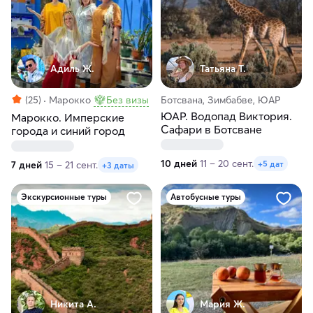
Адиль Ж.
Татьяна Т.
(25)
Марокко
Без визы
Ботсвана, Зимбабве, ЮАР
ЮАР. Водопад Виктория.
Марокко. Имперские
Сафари в Ботсване
города и синий город
10 дней
11 – 20 сент.
+5 дат
7 дней
15 – 21 сент.
+3 даты
Экскурсионные туры
Автобусные туры
Никита А.
Мария Ж.