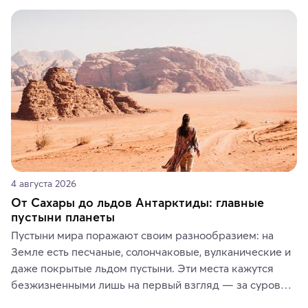
Вы можете выбрать сладости, фрукты, косметические 
средства, одежду, украшения, предметы интерьера 
или сувениры, а мы расскажем, чем они интересны и 
где их купить.
4 августа 2026
От Сахары до льдов Антарктиды: главные
пустыни планеты
Пустыни мира поражают своим разнообразием: на 
Земле есть песчаные, солончаковые, вулканические и 
даже покрытые льдом пустыни. Эти места кажутся 
безжизненными лишь на первый взгляд — за суровой 
красотой скрываются древние культуры, редкие 