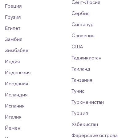
Сент-Люсия
Греция
Сербия
Грузия
Сингапур
Египет
Словения
Замбия
США
Зимбабве
Таджикистан
Индия
Таиланд
Индонезия
Танзания
Иордания
Тунис
Исландия
Туркменистан
Испания
Турция
Италия
Узбекистан
Йемен
Фарерские острова