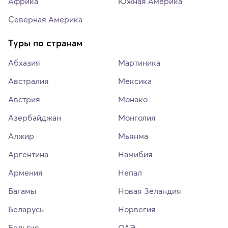
Африка
Южная Америка
Северная Америка
Туры по странам
Абхазия
Мартиника
Австралия
Мексика
Австрия
Монако
Азербайджан
Монголия
Алжир
Мьянма
Аргентина
Намибия
Армения
Непал
Багамы
Новая Зеландия
Беларусь
Норвегия
Бельгия
ОАЭ