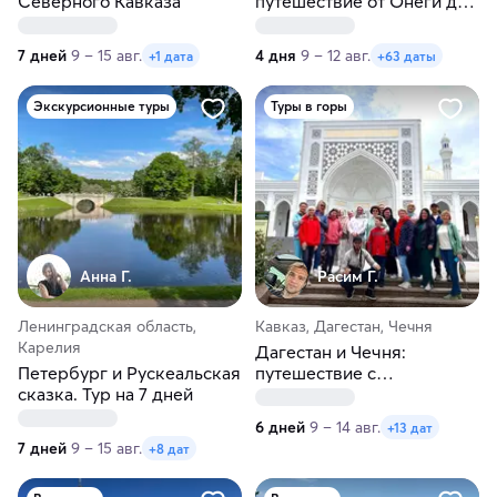
Северного Кавказа
путешествие от Онеги до
Ладоги в любые даты
7 дней
9 – 15 авг.
4 дня
9 – 12 авг.
+1 дата
+63 даты
Экскурсионные туры
Туры в горы
Анна Г.
Расим Г.
Ленинградская область,
Кавказ, Дагестан, Чечня
Карелия
Дагестан и Чечня:
Петербург и Рускеальская
путешествие с
сказка. Тур на 7 дней
посещением Грозного
6 дней
9 – 14 авг.
+13 дат
7 дней
9 – 15 авг.
+8 дат