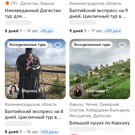
(17)
Дагестан, Кавказ
Калининградская область
Неизведанный Дагестан:
Балтийский экспресс на 9
тур для
дней. Цикличный тур в
первооткрывателей
Калининград
6 дней
9 – 14 авг.
9 дней
9 – 17 авг.
+19 дат
+131 дата
Экскурсионные туры
Экскурсионные туры
Марина Т.
Светлана Г.
Калининградская область
Кавказ, Чечня, Северная
Осетия, Кабардино-Балкария,
Балтийский экспресс на 8
Ингушетия, Дагестан
дней. Цикличный тур в
Калининград
Большой круиз по Кавказу
8 дней
9 – 16 авг.
+132 даты