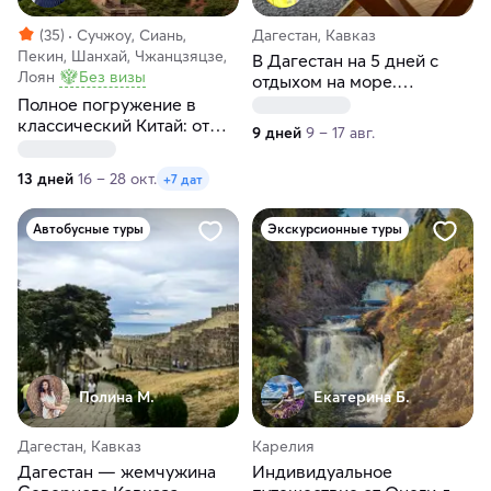
(35)
Сучжоу, Сиань,
Дагестан, Кавказ
Пекин, Шанхай, Чжанцзяцзе,
В Дагестан на 5 дней с
Лоян
Без визы
отдыхом на море.
Автобусный тур из Перми
Полное погружение в
классический Китай: от
9 дней
9 – 17 авг.
Пекина до Шанхая
13 дней
16 – 28 окт.
+7 дат
Автобусные туры
Экскурсионные туры
Полина М.
Екатерина Б.
Дагестан, Кавказ
Карелия
Дагестан — жемчужина
Индивидуальное