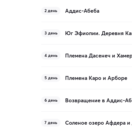
Аддис-Абеба
2 день
Юг Эфиопии. Деревня Ка
3 день
Племена Дасенеч и Хаме
4 день
Племена Каро и Арборе
5 день
Возвращение в Аддис-Аб
6 день
Соленое озеро Афдера и
7 день