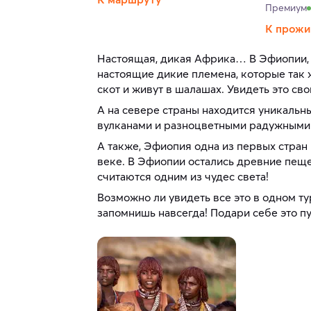
Премиум
К прожи
Настоящая, дикая Африка… В Эфиопии, н
настоящие дикие племена, которые так ж
скот и живут в шалашах. Увидеть это с
А на севере страны находится уникаль
вулканами и разноцветными радужными г
А также, Эфиопия одна из первых стран 
веке. В Эфиопии остались древние пещ
считаются одним из чудес света!
Возможно ли увидеть все это в одном т
запомнишь навсегда! Подари себе это п