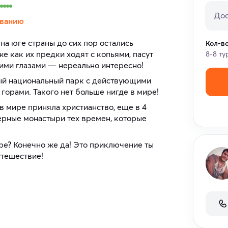
Дос
ванию
а юге страны до сих пор остались
Кол-в
е как их предки ходят с копьями, пасут
8-8 ту
воими глазами — нереально интересно!
ный национальный парк с действующими
орами. Такого нет больше нигде в мире!
в мире приняла христианство, еще в 4
ерные монастыри тех времен, которые
уре? Конечно же да! Это приключение ты
утешествие!