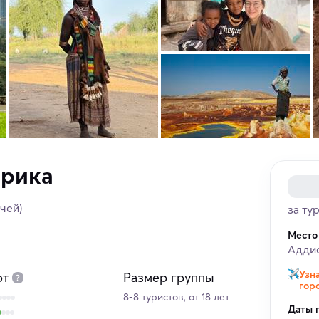
фрика
очей)
за ту
Место
Адди
Узн
рт
Размер группы
гор
8-8 туристов, от 18 лет
Даты 