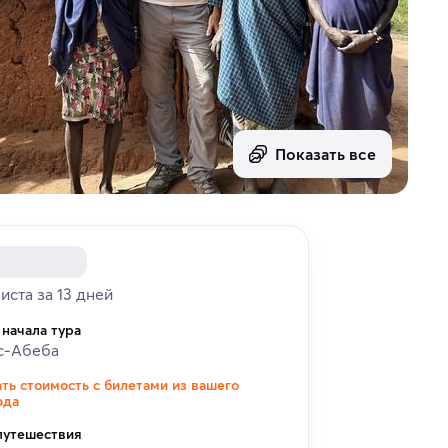
Показать все
риста за 13 дней
 начала тура
с-Абеба
ать стоимость с билетами из вашего
ода
путешествия