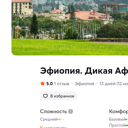
Эфиопия. Дикая А
5.0
1 отзыв
Эфиопия
13 дней
(12 н
В избранное
Сложность
Комфо
Средний
Базовый
Простой
К маршруту