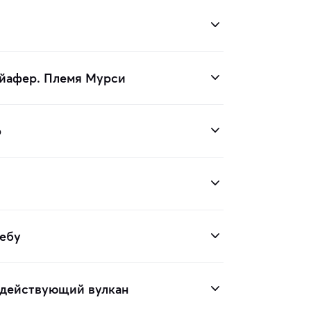
йафер. Племя Мурси
р
ебу
 действующий вулкан