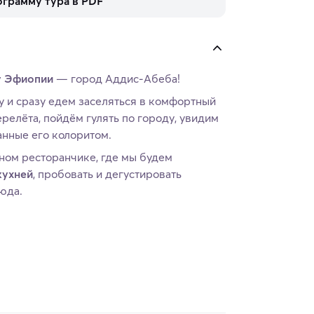
ограмму тура в PDF
у Эфиопии
— город Аддис-Абеба!
у и сразу едем заселяться в комфортный
ерелёта, пойдём гулять по городу, увидим
нные его колоритом.
ном ресторанчике, где мы будем
кухней
, пробовать и дегустировать
юда.