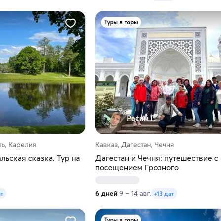
Туры в горы
Расим Г.
ь, Карелия
Кавказ, Дагестан, Чечня
льская сказка. Тур на
Дагестан и Чечня: путешествие с
посещением Грозного
6 дней
9 – 14 авг.
ат
+13 дат
Туры в горы