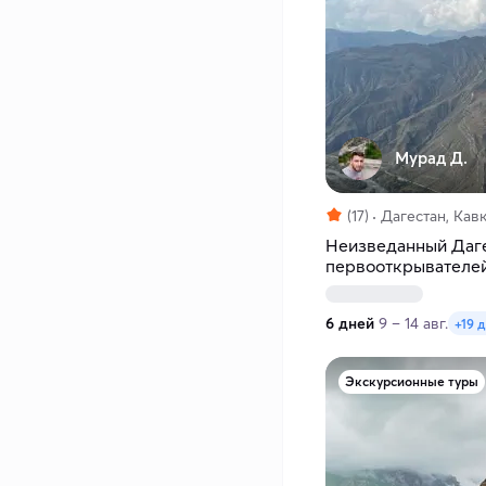
Мурад Д.
(17)
Дагестан, Кав
Неизведанный Даге
первооткрывателе
6 дней
9 – 14 авг.
+19 
Экскурсионные туры