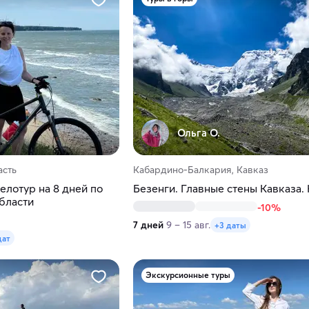
Ольга О.
асть
Кабардино-Балкария, Кавказ
елотур на 8 дней по
Безенги. Главные стены Кавказа.
бласти
-10%
7 дней
9 – 15 авг.
+3 даты
дат
Экскурсионные туры