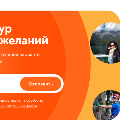
ур
ожеланий
м лучшие варианты
й
Отправить
аю согласие на обработку
 конфиденциальности