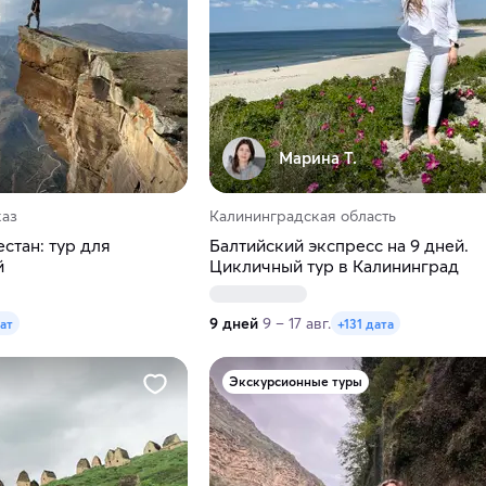
Марина Т.
каз
Калининградская область
стан: тур для
Балтийский экспресс на 9 дней.
й
Цикличный тур в Калининград
9 дней
9 – 17 авг.
дат
+131 дата
Экскурсионные туры