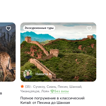
Экскурсионные туры
Никита А.
(35)
Сучжоу, Сиань, Пекин, Шанхай,
Чжанцзяцзе, Лоян
Без визы
 в
Полное погружение в классический
Китай: от Пекина до Шанхая