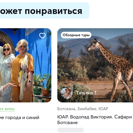
ожет понравиться
Обзорные туры
Татьяна Т.
ез визы
Ботсвана, Зимбабве, ЮАР
ЮАР. Водопад Виктория. Сафари
е города и синий
Ботсване