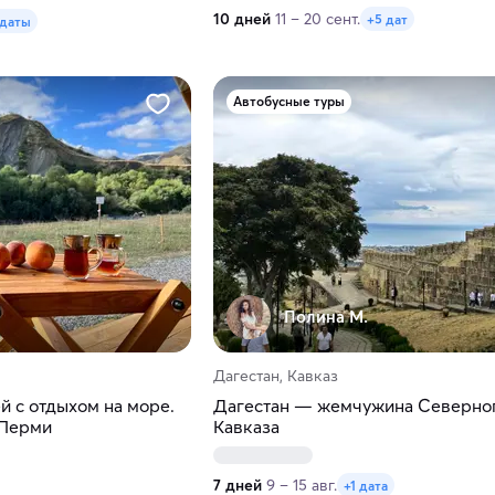
10 дней
11 – 20 сент.
+5 дат
 даты
Автобусные туры
Полина М.
Дагестан, Кавказ
ей с отдыхом на море.
Дагестан — жемчужина Северно
 Перми
Кавказа
7 дней
9 – 15 авг.
+1 дата