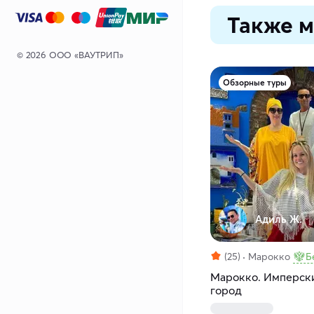
Также м
© 2026 ООО «ВАУТРИП»
Обзорные туры
Адиль Ж.
(25)
Марокко
Б
Марокко. Имперски
город