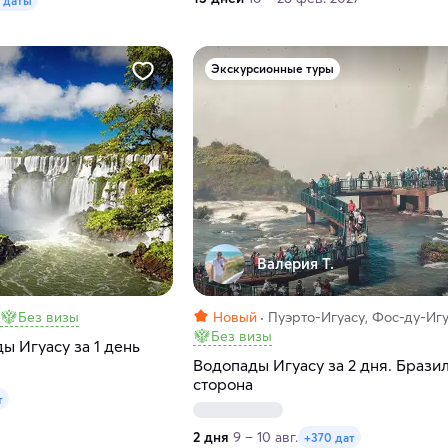
 даты
Экскурсионные туры
Валерия Т.
Без визы
Новый
Пуэрто-Игуасу, Фос-ду-Иг
Без визы
ы Игуасу за 1 день
Водопады Игуасу за 2 дня. Брази
сторона
т
2 дня
9 – 10 авг.
+370 дат