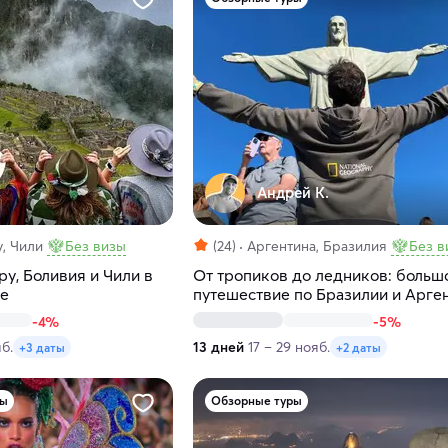
Андрей К.
, Чили
Без визы
(24)
Аргентина, Бразилия
Без в
ру, Боливия и Чили в
От тропиков до ледников: больш
те
путешествие по Бразилии и Арге
-4%
-5%
яб.
13 дней
17 – 29 нояб.
+3 даты
+2 даты
ры
Обзорные туры