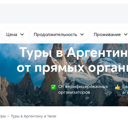
Цена
Продолжительность
Проживание
Туры в Аргентин
от
прямых
орган
От верифицированных
Бе
организаторов
аг
уры
Туры в Аргентину и Чили