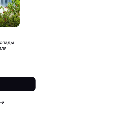
допады
мля