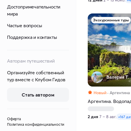
12 дней
2 – 13 нояб.
+4
Достопримечательности
мира
Экскурсионные туры
Частые вопросы
Поддержка и контакты
Авторам путешествий
Организуйте собственный
Валерия Т.
тур вместе с Клубом Гидов
Новый
Аргентина
Стать автором
Аргентина. Водопад
2 дня
7 – 8 авг.
+167 да
Оферта
Политика конфиденциальности