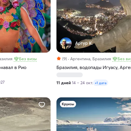
Артур К.
азилия
Без визы
(9)
Аргентина, Бразилия
Без ви
навал в Рио
Бразилия, водопады Игуасу, Арге
027
11 дней
14 – 24 окт.
+1 дата
Круизы