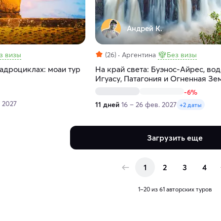
Андрей К.
з визы
(26)
Аргентина
Без визы
адроциклах: моаи тур
На край света: Буэнос-Айрес, во
Игуасу, Патагония и Огненная Зе
-6%
. 2027
11 дней
16 – 26 фев. 2027
+2 даты
Загрузить еще
1
2
3
4
1–20 из 61 авторских туров