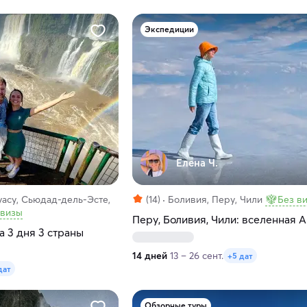
Экспедиции
Елена Ч.
уасу, Сьюдад-дель-Эсте,
(14)
Боливия, Перу, Чили
Без в
 визы
Перу, Боливия, Чили: вселенная 
а 3 дня 3 страны
14 дней
13 – 26 сент.
+5 дат
дат
Обзорные туры