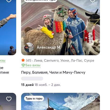
Александр М.
изы
(41)
Лима, Сантьяго, Уюни, Ла-Пас, Сукре
Без визы
ое
нтине
Перу, Боливия, Чили и Мачу-Пикчу
15 дней
18 нояб. – 2 дек.
Туры в горы