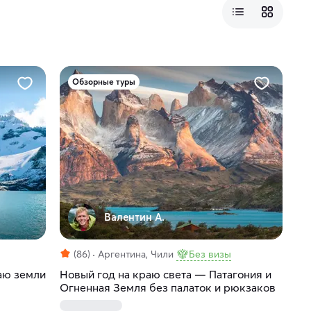
Обзорные туры
Валентин А.
(86)
Аргентина, Чили
Без визы
аю земли
Новый год на краю света — Патагония и
Огненная Земля без палаток и рюкзаков