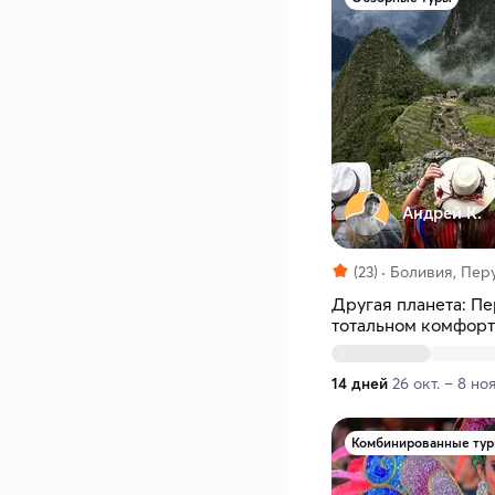
Андрей К.
(23)
Боливия, Перу
Другая планета: Пе
тотальном комфор
14 дней
26 окт. – 8 но
Комбинированные ту