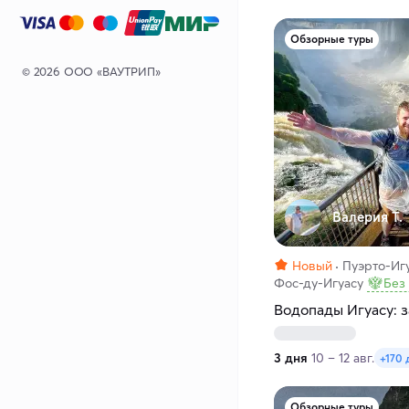
Обзорные туры
© 2026 ООО «ВАУТРИП»
Валерия Т.
Новый
Пуэрто-Иг
Фос-ду-Игуасу
Без
Водопады Игуасу: з
3 дня
10 – 12 авг.
+170 
Обзорные туры