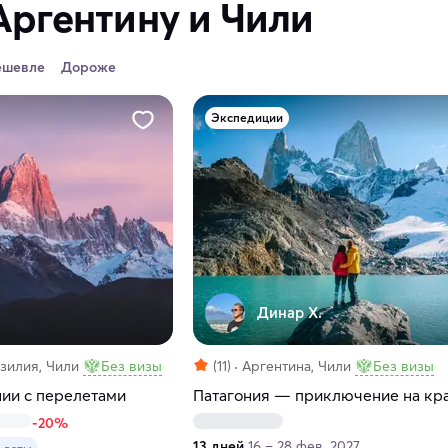
Аргентину и Чили
ешевле
Дороже
Экспедиции
Динар Х.
зилия, Чили
Без визы
(11)
Аргентина, Чили
Без визы
нии с перелетами
Патагония — приключение на кр
-20%
13 дней
16 – 28 фев. 2027