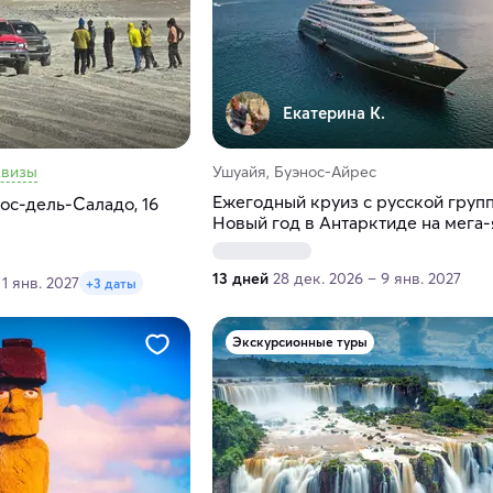
Екатерина К.
 визы
Ушуайя, Буэнос-Айрес
Ежегодный круиз с русской групп
ос-дель-Саладо, 16
Новый год в Антарктиде на мега-
класса люкс Scenic Eclipse 6
13 дней
28 дек. 2026 – 9 янв. 2027
 1 янв. 2027
+3 даты
Экскурсионные туры