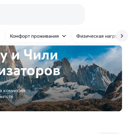
Комфорт проживания
Физическая нагрузка
у и Чили
изаторов
з комиссий
ентств