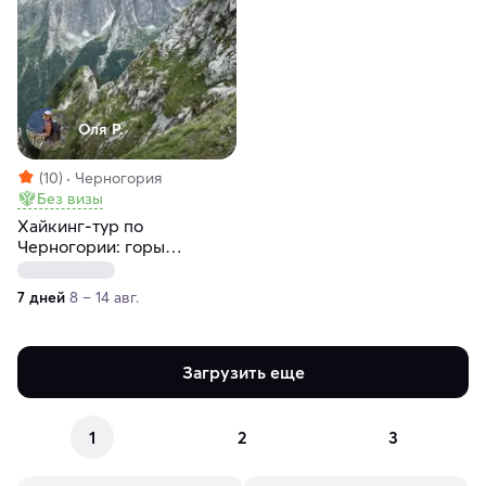
Оля Р.
(10)
Черногория
Без визы
Хайкинг-тур по
Черногории: горы
Дурмитора и Проклетия,
средневековые города и
7 дней
8 – 14 авг.
море
Загрузить еще
1
2
3