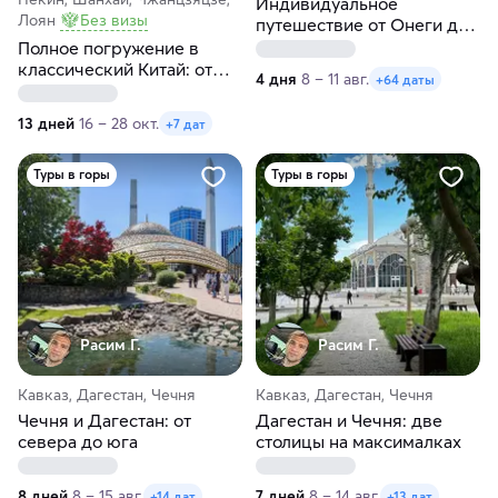
Индивидуальное
Лоян
Без визы
путешествие от Онеги до
Ладоги в любые даты
Полное погружение в
классический Китай: от
4 дня
8 – 11 авг.
+64 даты
Пекина до Шанхая
13 дней
16 – 28 окт.
+7 дат
Туры в горы
Туры в горы
Расим Г.
Расим Г.
Кавказ, Дагестан, Чечня
Кавказ, Дагестан, Чечня
Чечня и Дагестан: от
Дагестан и Чечня: две
севера до юга
столицы на максималках
8 дней
8 – 15 авг.
7 дней
8 – 14 авг.
+14 дат
+13 дат