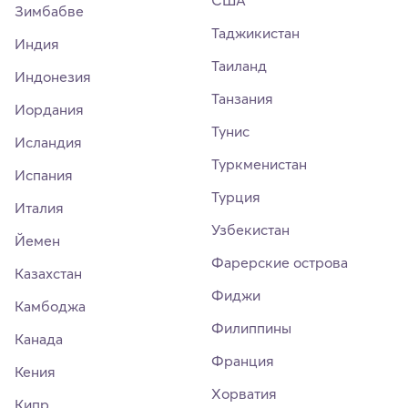
США
Зимбабве
Таджикистан
Индия
Таиланд
Индонезия
Танзания
Иордания
Тунис
Исландия
Туркменистан
Испания
Турция
Италия
Узбекистан
Йемен
Фарерские острова
Казахстан
Фиджи
Камбоджа
Филиппины
Канада
Франция
Кения
Хорватия
Кипр