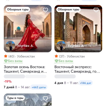
Обзорные туры
Обзорные туры
Улугбек А.
Улугбек А.
(40)
Узбекистан
(37)
Узбекистан
Без визы
Без визы
Золотая осень Востока:
Восточный экспресс:
Ташкент, Самарканд и
Ташкент, Самарканд, горы,
Бухара
Чимган за 4 дня
-19%
4 дня
8 – 11 авг.
+146 дат
7 дней
8 – 14 авг.
+663 даты
Туры в горы