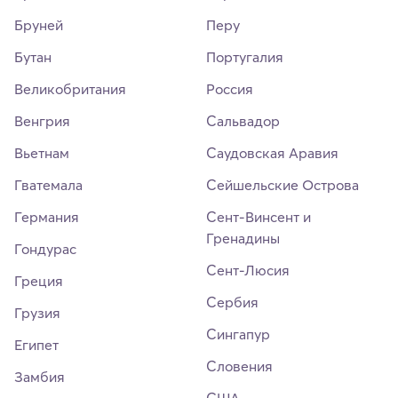
Бруней
Перу
Бутан
Португалия
Великобритания
Россия
Венгрия
Сальвадор
Вьетнам
Саудовская Аравия
Гватемала
Сейшельские Острова
Германия
Сент-Винсент и
Гренадины
Гондурас
Сент-Люсия
Греция
Сербия
Грузия
Сингапур
Египет
Словения
Замбия