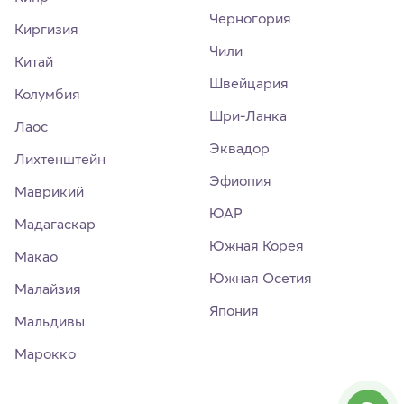
Черногория
Киргизия
Чили
Китай
Швейцария
Колумбия
Шри-Ланка
Лаос
Эквадор
Лихтенштейн
Эфиопия
Маврикий
ЮАР
Мадагаскар
Южная Корея
Макао
Южная Осетия
Малайзия
Япония
Мальдивы
Марокко