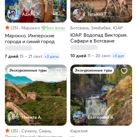
Адиль Ж.
Татьяна Т.
(25)
Марокко
Без визы
Ботсвана, Зимбабве, ЮАР
ЮАР. Водопад Виктория.
Марокко. Имперские
Сафари в Ботсване
города и синий город
10 дней
11 – 20 сент.
+5 дат
7 дней
15 – 21 сент.
+3 даты
Экскурсионные туры
Экскурсионные туры
Никита А.
Екатерина Б.
(35)
Сучжоу, Сиань,
Карелия
Пекин, Шанхай, Чжанцзяцзе,