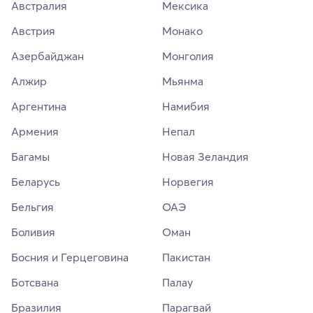
Австралия
Мексика
Австрия
Монако
Азербайджан
Монголия
Алжир
Мьянма
Аргентина
Намибия
Армения
Непал
Багамы
Новая Зеландия
Беларусь
Норвегия
Бельгия
ОАЭ
Боливия
Оман
Босния и Герцеговина
Пакистан
Ботсвана
Палау
Бразилия
Парагвай