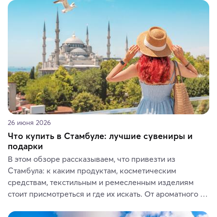
животные и маршруты, которые дарят одни из самых 
ярких впечатлений от путешествий.
26 июня 2026
Что купить в Стамбуле: лучшие сувениры и
подарки
В этом обзоре рассказываем, что привезти из 
Стамбула: к каким продуктам, косметическим 
средствам, текстильным и ремесленным изделиям 
стоит присмотреться и где их искать. От ароматного 
кофе, специй и сладостей до мозаичных ламп, 
керамики и изделий из кожи на турецких рынках и в 