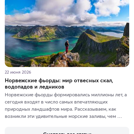
аутентичных лавках — в подарок близким или себе на 
память о путешествии.
22 июня 2026
Норвежские фьорды: мир отвесных скал,
водопадов и ледников
Норвежские фьорды формировались миллионы лет, а 
сегодня входят в число самых впечатляющих 
природных ландшафтов мира. Рассказываем, как 
возникли эти удивительные морские заливы, чем 
знаменит «Король фьордов», где находятся самые 
живописные смотровые площадки и какие точки 
Смотреть все статьи