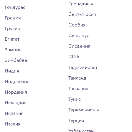
Гренадины
Гондурас
Сент-Люсия
Греция
Сербия
Грузия
Сингапур
Египет
Словения
Замбия
США
Зимбабве
Таджикистан
Индия
Таиланд
Индонезия
Танзания
Иордания
Тунис
Исландия
Туркменистан
Испания
Турция
Италия
Узбекистан