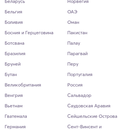
Беларусь
Норвегия
Бельгия
ОАЭ
Боливия
Оман
Босния и Герцеговина
Пакистан
Ботсвана
Палау
Бразилия
Парагвай
Бруней
Перу
Бутан
Португалия
Великобритания
Россия
Венгрия
Сальвадор
Вьетнам
Саудовская Аравия
Гватемала
Сейшельские Острова
Германия
Сент-Винсент и