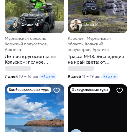
Алина М.
Иван К.
Мурманская область,
Карелия, Мурманская
Кольский полуостров,
область, Кольский
Арктика
полуостров, Арктика
Летняя кругосветка на
Трасса М-18. Экспедиция
Кольском: полное
на край света: от
северное погружение за 7
Петрозаводска до
дней
Мурманска
7 дней
10 – 16 авг.
9 дней
11 – 19 авг.
+4 даты
+2 даты
Комбинированные туры
Экскурсионные туры