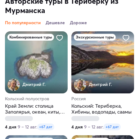
Авторские туры в Териберку из
Мурманска
По популярности
Дешевле
Дороже
Комбинированные туры
Экскурсионные туры
Дмитрий Г.
Дмитрий Г.
Кольский полуостров
Россия
Край Земли: столица
Кольский: Териберка,
Заполярья, океан, киты,
Хибины, водопады, саамы
тундры,водопады
4 дня
9 – 12 авг.
4 дня
9 – 12 авг.
+67 дат
+67 дат