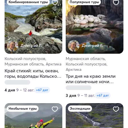
Комбинированные туры
Популярные туры
Дмитрий Г.
Дмитрий Г.
Кольский полуостров,
Мурманская область,
Мурманская область, Арктика
Кольский полуостров,
Арктика
Край стихий: киты, океан,
горы, водопады Кольского
Три дня на краю земли
полуострова
или солнечные ночи
Крайнего Севера.
4 дня
9 – 12 авг.
+67 дат
Кольский полуостров
3 дня
9 – 11 авг.
+67 дат
Необычные туры
Экспедиции