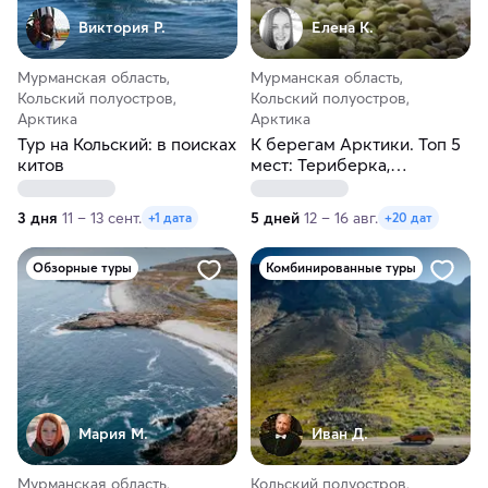
Виктория Р.
Елена К.
Мурманская область,
Мурманская область,
Кольский полуостров,
Кольский полуостров,
Арктика
Арктика
Тур на Кольский: в поисках
К берегам Арктики. Топ 5
китов
мест: Териберка,
Лапландия, Кольский,
Хибины, Мурманск
3 дня
11 – 13 сент.
5 дней
12 – 16 авг.
+1 дата
+20 дат
Обзорные туры
Комбинированные туры
Мария М.
Иван Д.
Мурманская область,
Кольский полуостров,