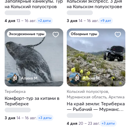
Заполярные каникулы. Тур
Кольский экспресс. 3 дня
на Кольский полуостров
на Кольском полуострове
4 дня
13 – 16 авг.
3 дня
14 – 16 авг.
+2 даты
+9 дат
Экскурсионные туры
Обзорные туры
Алина М.
Алина М.
Териберка
Кольский полуостров,
Мурманская область, Арктика
Комфорт-тур за китами в
Териберке
На край земли: Териберка
— Рыбачий — Мурманск
за 4 дня
3 дня
14 – 16 авг.
+3 даты
4 дня
20 – 23 авг.
+3 даты