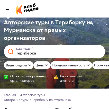
Авторские туры в Териберку из
Мурманска от
прямых
организаторов
Куда поедем?
Виды отдыха
Цена
Продолжительность
Прожива
От верифицированных
Без комиссий
организаторов
агентств
Главная
Авторские туры
Авторские туры в Териберку из Мурманска