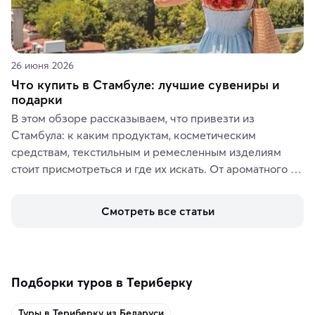
26 июня 2026
Что купить в Стамбуле: лучшие сувениры и
подарки
В этом обзоре рассказываем, что привезти из 
Стамбула: к каким продуктам, косметическим 
средствам, текстильным и ремесленным изделиям 
стоит присмотреться и где их искать. От ароматного 
кофе, специй и сладостей до мозаичных ламп, 
керамики и изделий из кожи на турецких рынках и в 
Смотреть все статьи
аутентичных лавках — в подарок близким или себе на 
память о путешествии.
Подборки туров в Териберку
Туры в Териберку из Беларуси