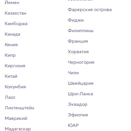
Йемен
Фарерские острова
Казахстан
Фиджи
Камбоджа
Филиппины
Канада
Франция
Кения
Хорватия
Кипр
Черногория
Киргизия
Чили
Китай
Швейцария
Колумбия
Шри-Ланка
Лаос
Эквадор
Лихтенштейн
Эфиопия
Маврикий
ЮАР
Мадагаскар