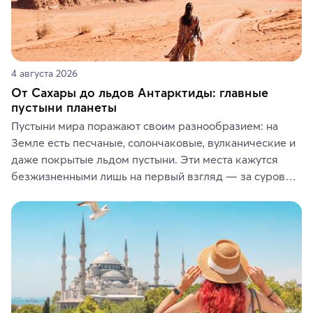
4 августа 2026
От Сахары до льдов Антарктиды: главные
пустыни планеты
Пустыни мира поражают своим разнообразием: на 
Земле есть песчаные, солончаковые, вулканические и 
даже покрытые льдом пустыни. Эти места кажутся 
безжизненными лишь на первый взгляд — за суровой 
красотой скрываются древние культуры, редкие 
животные и маршруты, которые дарят одни из самых 
ярких впечатлений от путешествий.