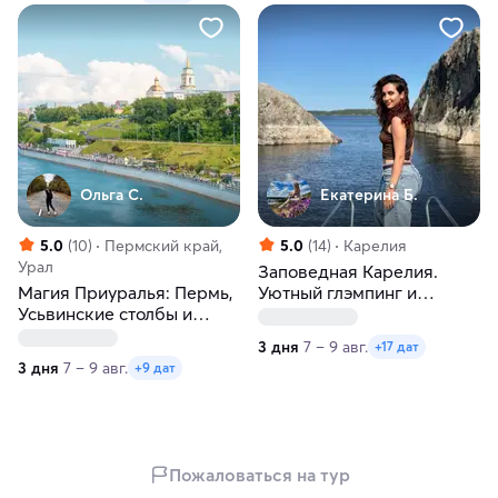
Ольга С.
Екатерина Б.
5.0
(10)
Пермский край,
5.0
(14)
Карелия
Урал
Заповедная Карелия.
Магия Приуралья: Пермь,
Уютный глэмпинг и
Усьвинские столбы и
активности. Мини-группа
Хохловка
3 дня
7 – 9 авг.
+17 дат
3 дня
7 – 9 авг.
+9 дат
Пожаловаться на тур