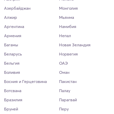
Азербайджан
Монголия
Алжир
Мьянма
Аргентина
Намибия
Армения
Непал
Багамы
Новая Зеландия
Беларусь
Норвегия
Бельгия
ОАЭ
Боливия
Оман
Босния и Герцеговина
Пакистан
Ботсвана
Палау
Бразилия
Парагвай
Бруней
Перу