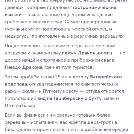
дайверы, которые предложат
гастрономические
изыски
— выловленные ещё утром исландские
гребешки и морские ежи. Самые привередливые
гурманы смогут попробовать морской огурец и
медиолусы, приготовленные в различных вариациях.
Подкрепившись, направимся подышать морским
воздухом к знаменитому
пляжу Драконьих яиц
— по
дороге найдём спрятанное в прибрежной
скале
Гнездо Дракона
, где нет толп туристов.
Затем пройдём около 1,5 км к
истоку Батарейского
водопада
, откуда поднимемся по фантастическим
рыжим скалам к Путному кресту — оттуда откроется
потрясающий
вид на Териберкскую бухту
, маяк и
Птичий базар.
Если вы физически и морально готовы к более
серьёзным испытаниям, вас ждёт пещера‑грот на
безлюдном втором пляже «яиц», корабельные орудия