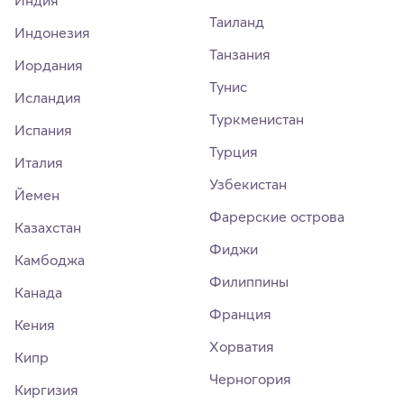
Индия
Таиланд
Индонезия
Танзания
Иордания
Тунис
Исландия
Туркменистан
Испания
Турция
Италия
Узбекистан
Йемен
Фарерские острова
Казахстан
Фиджи
Камбоджа
Филиппины
Канада
Франция
Кения
Хорватия
Кипр
Черногория
Киргизия