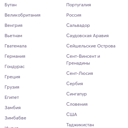
Бутан
Португалия
Великобритания
Россия
Венгрия
Сальвадор
Вьетнам
Саудовская Аравия
Гватемала
Сейшельские Острова
Германия
Сент-Винсент и
Гренадины
Гондурас
Сент-Люсия
Греция
Сербия
Грузия
Сингапур
Египет
Словения
Замбия
США
Зимбабве
Таджикистан