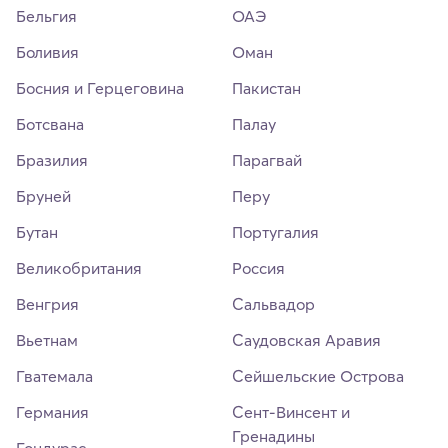
Бельгия
ОАЭ
Боливия
Оман
Босния и Герцеговина
Пакистан
Ботсвана
Палау
Бразилия
Парагвай
Бруней
Перу
Бутан
Португалия
Великобритания
Россия
Венгрия
Сальвадор
Вьетнам
Саудовская Аравия
Гватемала
Сейшельские Острова
Германия
Сент-Винсент и
Гренадины
Гондурас