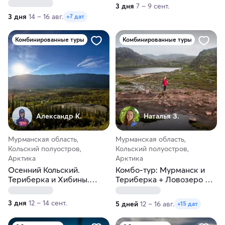
3 дня
7 – 9 сент.
3 дня
14 – 16 авг.
+7 дат
Комбинированные туры
Комбинированные туры
Александр К.
Наталья З.
Мурманская область,
Мурманская область,
Кольский полуостров,
Кольский полуостров,
Арктика
Арктика
Осенний Кольский.
Комбо-тур: Мурманск и
Териберка и Хибины.
Териберка + Ловозеро и
Океан и горы
Кировск
3 дня
12 – 14 сент.
5 дней
12 – 16 авг.
+15 дат