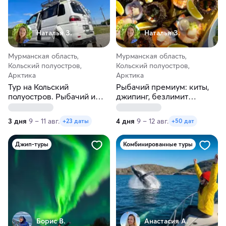
Наталья З.
Наталья З.
Мурманская область,
Мурманская область,
Кольский полуостров,
Кольский полуостров,
Арктика
Арктика
Тур на Кольский
Рыбачий премиум: киты,
полуостров. Рыбачий и
джипинг, безлимит
Средний + киты. Для
морепродуктов. Для
готовых групп
готовых групп
3 дня
9 – 11 авг.
4 дня
9 – 12 авг.
+23 даты
+50 дат
Джип-туры
Комбинированные туры
Борис В.
Анастасия А.