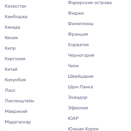
Фарерские острова
Казахстан
Фиджи
Камбоджа
Филиппины
Канада
Франция
Кения
Хорватия
Кипр
Черногория
Киргизия
Чили
Китай
Швейцария
Колумбия
Шри-Ланка
Лаос
Эквадор
Лихтенштейн
Эфиопия
Маврикий
ЮАР
Мадагаскар
Южная Корея