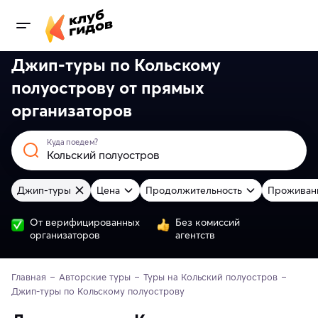
Джип-туры по Кольскому
полуострову от
прямых
организаторов
Куда поедем?
Джип-туры
Цена
Продолжительность
Проживан
От верифицированных
Без комиссий
организаторов
агентств
Главная
Авторские туры
Туры на Кольский полуостров
Джип-туры по Кольскому полуострову