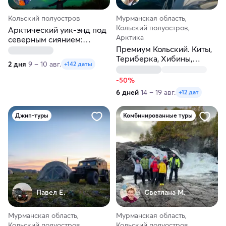
Кольский полуостров
Мурманская область,
Кольский полуостров,
Арктический уик-энд под
Арктика
северным сиянием:
Териберка, олени и хаски
Премиум Кольский. Киты,
Териберка, Хибины,
2 дня
9 – 10 авг.
+142 даты
Сейдозеро, джипы,
квадроциклы
-50%
6 дней
14 – 19 авг.
+12 дат
Джип-туры
Комбинированные туры
Павел Е.
Светлана М.
Мурманская область,
Мурманская область,
Кольский полуостров,
Кольский полуостров,