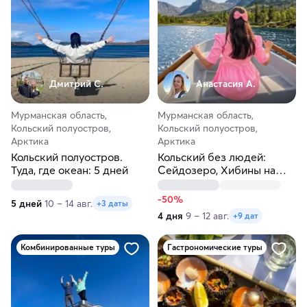
Дмитрий С.
Анастасия А.
Мурманская область,
Мурманская область,
Кольский полуостров,
Кольский полуостров,
Арктика
Арктика
Кольский полуостров.
Кольский без людей:
Туда, где океан: 5 дней
Сейдозеро, Хибины на
джипах, Ловозеро на
катере
-50%
5 дней
10 – 14 авг.
+3 даты
4 дня
9 – 12 авг.
+9 дат
Комбинированные туры
Гастрономические туры