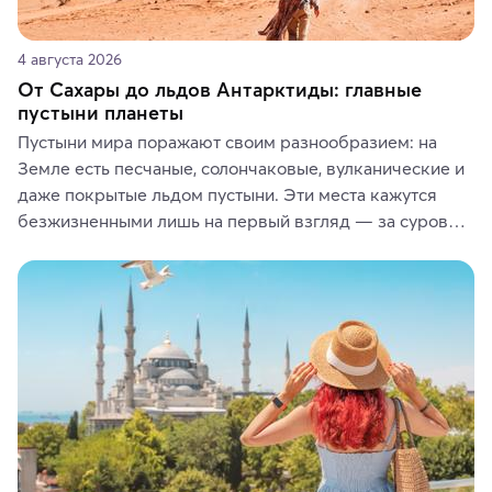
4 августа 2026
От Сахары до льдов Антарктиды: главные
пустыни планеты
Пустыни мира поражают своим разнообразием: на 
Земле есть песчаные, солончаковые, вулканические и 
даже покрытые льдом пустыни. Эти места кажутся 
безжизненными лишь на первый взгляд — за суровой 
красотой скрываются древние культуры, редкие 
животные и маршруты, которые дарят одни из самых 
ярких впечатлений от путешествий.