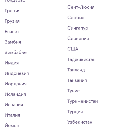
Сент-Люсия
Греция
Сербия
Грузия
Сингапур
Египет
Словения
Замбия
США
Зимбабве
Таджикистан
Индия
Таиланд
Индонезия
Танзания
Иордания
Тунис
Исландия
Туркменистан
Испания
Турция
Италия
Узбекистан
Йемен