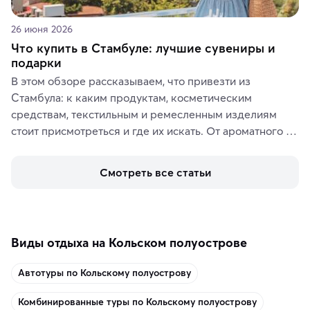
26 июня 2026
Что купить в Стамбуле: лучшие сувениры и
подарки
В этом обзоре рассказываем, что привезти из 
Стамбула: к каким продуктам, косметическим 
средствам, текстильным и ремесленным изделиям 
стоит присмотреться и где их искать. От ароматного 
кофе, специй и сладостей до мозаичных ламп, 
керамики и изделий из кожи на турецких рынках и в 
Смотреть все статьи
аутентичных лавках — в подарок близким или себе на 
память о путешествии.
Виды отдыха на Кольском полуострове
Автотуры по Кольскому полуострову
Комбинированные туры по Кольскому полуострову