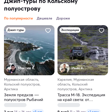
Джип-туры по Кольскому
полуострову
По популярности
Дешевле
Дороже
Джип-туры
Экспедиции
Максим К.
Иван К.
Мурманская область,
Карелия, Мурманская
Кольский полуостров,
область, Кольский
Арктика
полуостров, Арктика
Земля предков ―
Трасса М-18. Экспедиция
полуостров Рыбачий
на край света: от
Петрозаводска до
Мурманска
3 дня
14 – 16 авг.
9 дней
11 – 19 авг.
+5 дат
+2 даты