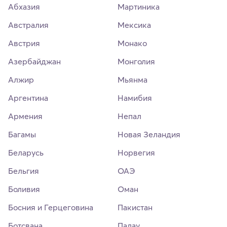
Абхазия
Мартиника
Австралия
Мексика
Австрия
Монако
Азербайджан
Монголия
Алжир
Мьянма
Аргентина
Намибия
Армения
Непал
Багамы
Новая Зеландия
Беларусь
Норвегия
Бельгия
ОАЭ
Боливия
Оман
Босния и Герцеговина
Пакистан
Ботсвана
Палау