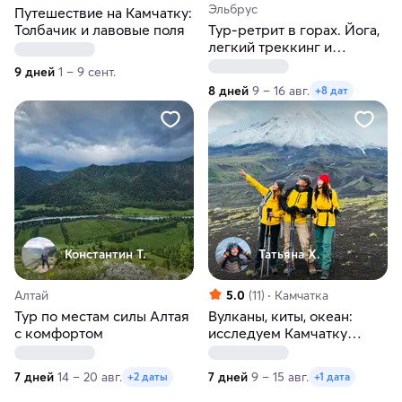
Эльбрус
Путешествие на Камчатку:
Толбачик и лавовые поля
Тур-ретрит в горах. Йога,
легкий треккинг и
перезагрузка на Кавказе
9 дней
1 – 9 сент.
8 дней
9 – 16 авг.
+8 дат
Константин Т.
Татьяна Х.
Алтай
5.0
(11)
Камчатка
Тур по местам силы Алтая
Вулканы, киты, океан:
с комфортом
исследуем Камчатку
налегке
7 дней
14 – 20 авг.
7 дней
9 – 15 авг.
+2 даты
+1 дата