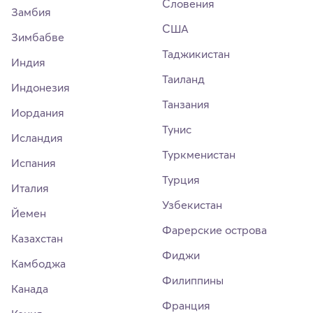
Словения
Замбия
США
Зимбабве
Таджикистан
Индия
Таиланд
Индонезия
Танзания
Иордания
Тунис
Исландия
Туркменистан
Испания
Турция
Италия
Узбекистан
Йемен
Фарерские острова
Казахстан
Фиджи
Камбоджа
Филиппины
Канада
Франция