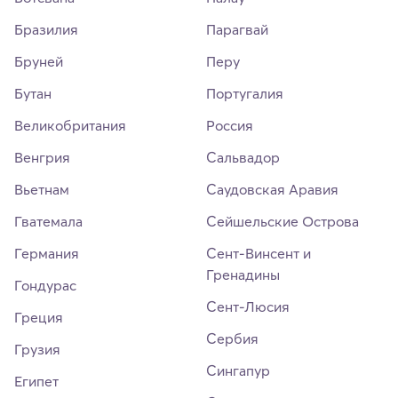
Бразилия
Парагвай
Бруней
Перу
Бутан
Португалия
Великобритания
Россия
Венгрия
Сальвадор
Вьетнам
Саудовская Аравия
Гватемала
Сейшельские Острова
Германия
Сент-Винсент и
Гренадины
Гондурас
Сент-Люсия
Греция
Сербия
Грузия
Сингапур
Египет