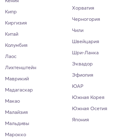
Кения
Хорватия
Кипр
Черногория
Киргизия
Чили
Китай
Швейцария
Колумбия
Шри-Ланка
Лаос
Эквадор
Лихтенштейн
Эфиопия
Маврикий
ЮАР
Мадагаскар
Южная Корея
Макао
Южная Осетия
Малайзия
Япония
Мальдивы
Марокко