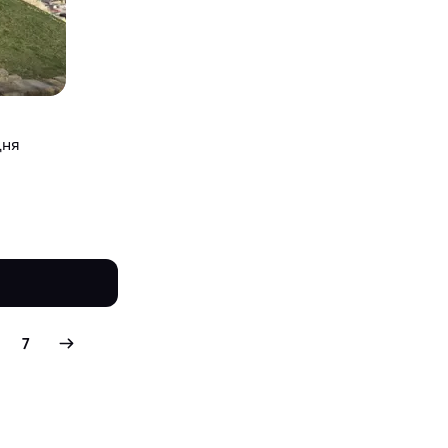
дня
7