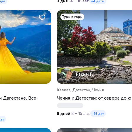
3 дня
14 – 16 авг.
 дат
+4 даты
Туры в горы
Расим Г.
Кавказ, Дагестан, Чечня
 Дагестане. Все
Чечня и Дагестан: от севера до ю
8 дней
8 – 15 авг.
+14 дат
дат