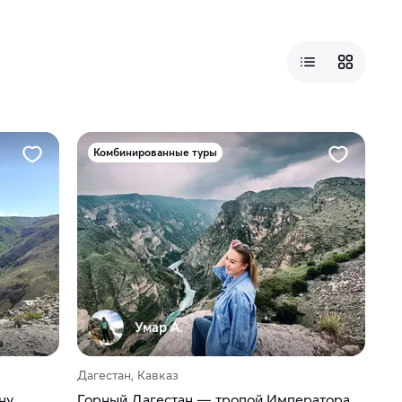
Комбинированные туры
Умар А.
Дагестан, Кавказ
ну
Горный Дагестан — тропой Императора.