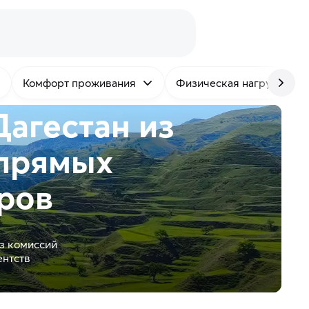
Комфорт проживания
Физическая нагрузка
Дагестан из
прямых
ров
з комиссий
ентств