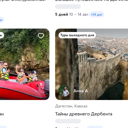
5 дней
10 – 14 авг.
+14 дат
ат
ры
Туры выходного дня
Анна А.
Дагестан, Кавказ
ан
Тайны древнего Дербента