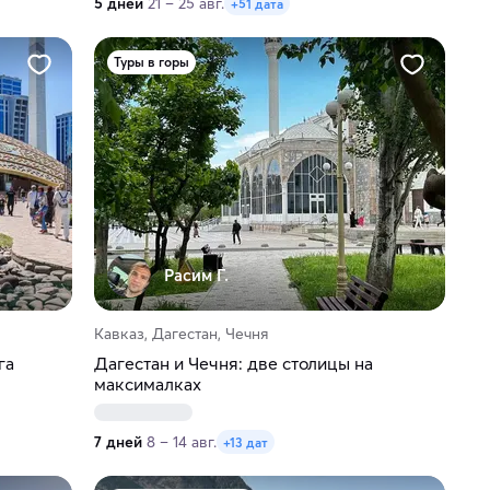
5 дней
21 – 25 авг.
+51 дата
Туры в горы
Расим Г.
Кавказ, Дагестан, Чечня
га
Дагестан и Чечня: две столицы на
максималках
7 дней
8 – 14 авг.
+13 дат