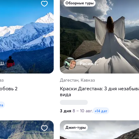
Обзорные туры
 Ш.
Расим Г.
аз
Дагестан, Кавказ
юбовь 2
Краски Дагестана: 3 дня незабы
вида
та
3 дня
8 – 10 авг.
+14 дат
Джип-туры