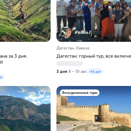
Расим Г.
Дагестан, Кавказ
на за 3 дня.
Дагестан: горный тур, все включ
ур
3 дня
8 – 10 авг.
+14 дат
ат
Экскурсионные туры