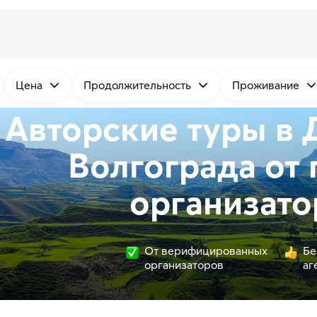
Цена
Продолжительность
Проживание
Авторские туры в 
Волгограда от
организато
От верифицированных
Бе
организаторов
аг