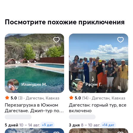
Посмотрите похожие приключения
Иламудин М.
Расим Г.
5.0
(3)
Дагестан, Кавказ
5.0
(14)
Дагестан, Кавказ
Перезагрузка в Южном
Дагестан: горный тур, все
Дагестане. Джип-тур по
включено
недооцененным
локациям
5 дней
10 – 14 авг.
3 дня
8 – 10 авг.
+5 дат
+14 дат