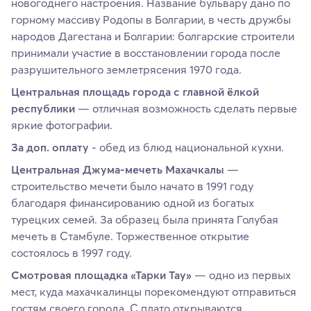
новогоднего настроения. Название бульвару дано по
горному массиву Родопы в Болгарии, в честь дружбы
народов Дагестана и Болгарии: болгарские строители
принимали участие в восстановлении города после
разрушительного землетрясения 1970 года.
Центральная площадь города с главной ёлкой
республики
— отличная возможность сделать первые
яркие фотографии.
За доп. оплату
- обед из блюд национальной кухни.
Центральная Джума-мечеть Махачкалы
—
строительство мечети было начато в 1991 году
благодаря финансированию одной из богатых
турецких семей. За образец была принята Голубая
мечеть в Стамбуле. Торжественное открытие
состоялось в 1997 году.
Смотровая площадка «Тарки Тау»
— одно из первых
мест, куда махачкалинцы порекомендуют отправиться
гостям своего города. С плато открываются