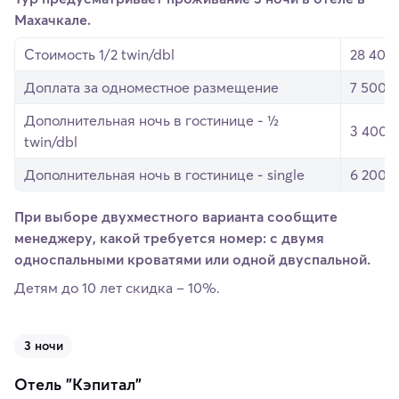
Махачкале.
Стоимость 1/2 twin/dbl
28 400 
Доплата за одноместное размещение
7 500 р
Дополнительная ночь в гостинице - ½
3 400 р
twin/dbl
Дополнительная ночь в гостинице - single
6 200 р
При выборе двухместного варианта сообщите
менеджеру, какой требуется номер: с двумя
односпальными кроватями или одной двуспальной.
Детям до 10 лет скидка – 10%.
3 ночи
Отель "Кэпитал"