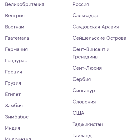
Великобритания
Россия
Венгрия
Сальвадор
Вьетнам
Саудовская Аравия
Гватемала
Сейшельские Острова
Германия
Сент-Винсент и
Гренадины
Гондурас
Сент-Люсия
Греция
Сербия
Грузия
Сингапур
Египет
Словения
Замбия
США
Зимбабве
Таджикистан
Индия
Таиланд
Индонезия