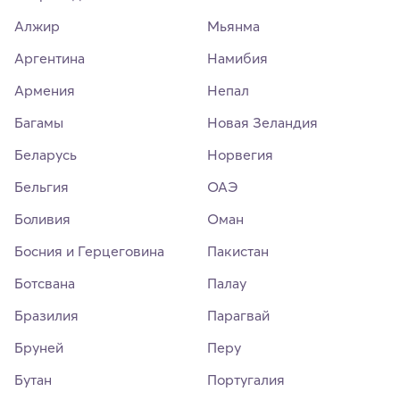
Алжир
Мьянма
Аргентина
Намибия
Армения
Непал
Багамы
Новая Зеландия
Беларусь
Норвегия
Бельгия
ОАЭ
Боливия
Оман
Босния и Герцеговина
Пакистан
Ботсвана
Палау
Бразилия
Парагвай
Бруней
Перу
Бутан
Португалия