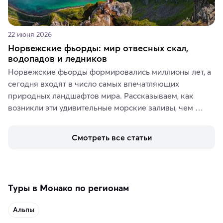
22 июня 2026
Норвежские фьорды: мир отвесных скал,
водопадов и ледников
Норвежские фьорды формировались миллионы лет, а 
сегодня входят в число самых впечатляющих 
природных ландшафтов мира. Рассказываем, как 
возникли эти удивительные морские заливы, чем 
знаменит «Король фьордов», где находятся самые 
живописные смотровые площадки и какие точки 
Смотреть все статьи
включить в маршрут по Норвегии.
Туры в Монако по регионам
Альпы