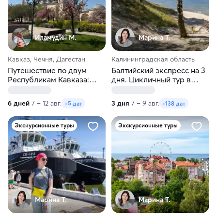
Иламудин М.
Марина Т.
Кавказ, Чечня, Дагестан
Калининградская область
Путешествие по двум
Балтийский экспресс на 3
Республикам Кавказа:
дня. Цикличный тур в
Чечня и Дагестан
Калининград
6 дней
7 – 12 авг.
3 дня
7 – 9 авг.
+5 дат
+138 дат
Экскурсионные туры
Экскурсионные туры
Марина Т.
Марина Т.