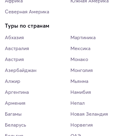
Африка
Южная Америка
Северная Америка
Туры по странам
Абхазия
Мартиника
Австралия
Мексика
Австрия
Монако
Азербайджан
Монголия
Алжир
Мьянма
Аргентина
Намибия
Армения
Непал
Багамы
Новая Зеландия
Беларусь
Норвегия
Бельгия
ОАЭ