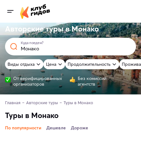
Авторские туры в Монако
Куда поедем?
Виды отдыха
Цена
Продолжительность
Прожива
От верифицированных
Без комиссий
организаторов
агентств
Главная
Авторские туры
Туры в Монако
Туры в Монако
По популярности
Дешевле
Дороже