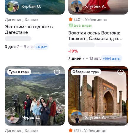
Курбан О.
Улугбек А.
Дагестан, Кавказ
(40)
Узбекистан
Без визы
Экстрим-выходные в
Дагестане
Золотая осень Востока:
Ташкент, Самарканд и
Бухара
3 дня
7 – 9 авг.
+6 дат
-19%
7 дней
7 – 13 авг.
+664 даты
Туры в горы
Обзорные туры
Мурад Д.
Улугбек А.
Дагестан, Кавказ
(37)
Узбекистан