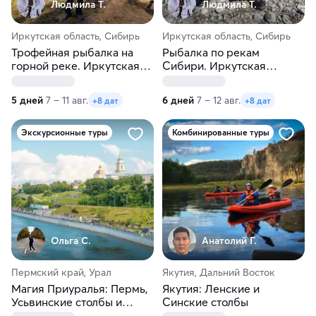
Людмила Т.
Людмила Т.
Иркутская область, Сибирь
Иркутская область, Сибирь
Трофейная рыбалка на
Рыбалка по рекам
горной реке. Иркутская
Сибири. Иркутская
область
область
5 дней
7 – 11 авг.
6 дней
7 – 12 авг.
+8 дат
+8 дат
Экскурсионные туры
Комбинированные туры
Ольга С.
Анатолий Г.
Пермский край, Урал
Якутия, Дальний Восток
Магия Приуралья: Пермь,
Якутия: Ленские и
Усьвинские столбы и
Синские столбы
Хохловка