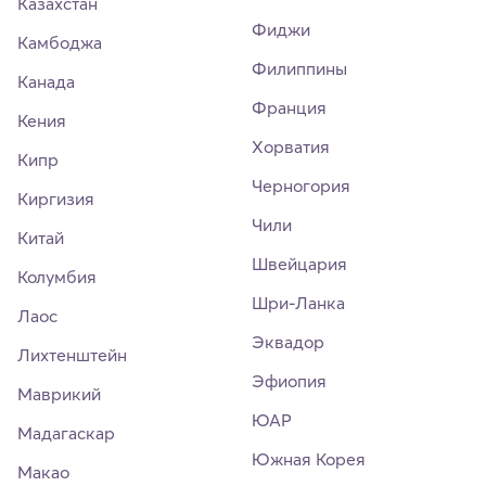
Казахстан
Фиджи
Камбоджа
Филиппины
Канада
Франция
Кения
Хорватия
Кипр
Черногория
Киргизия
Чили
Китай
Швейцария
Колумбия
Шри-Ланка
Лаос
Эквадор
Лихтенштейн
Эфиопия
Маврикий
ЮАР
Мадагаскар
Южная Корея
Макао