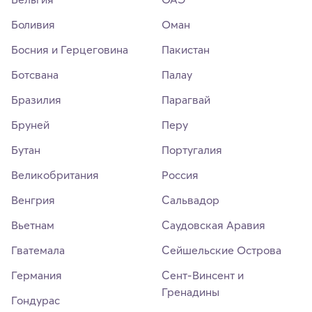
Боливия
Оман
Босния и Герцеговина
Пакистан
Ботсвана
Палау
Бразилия
Парагвай
Бруней
Перу
Бутан
Португалия
Великобритания
Россия
Венгрия
Сальвадор
Вьетнам
Саудовская Аравия
Гватемала
Сейшельские Острова
Германия
Сент-Винсент и
Гренадины
Гондурас