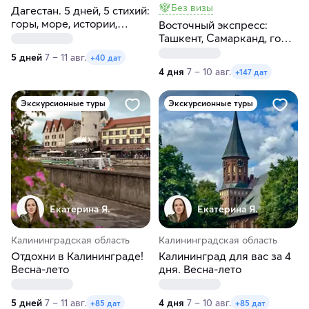
Без визы
Дагестан. 5 дней, 5 стихий:
горы, море, истории,
Восточный экспресс:
культура, кухня
Ташкент, Самарканд, горы,
Чимган за 4 дня
5 дней
7 – 11 авг.
+40 дат
4 дня
7 – 10 авг.
+147 дат
Экскурсионные туры
Экскурсионные туры
Екатерина Я.
Екатерина Я.
Калининградская область
Калининградская область
Отдохни в Калининграде!
Калининград для вас за 4
Весна-лето
дня. Весна-лето
5 дней
7 – 11 авг.
4 дня
7 – 10 авг.
+85 дат
+85 дат