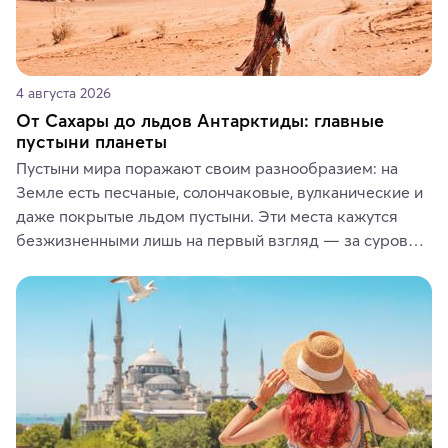
4 августа 2026
От Сахары до льдов Антарктиды: главные
пустыни планеты
Пустыни мира поражают своим разнообразием: на 
Земле есть песчаные, солончаковые, вулканические и 
даже покрытые льдом пустыни. Эти места кажутся 
безжизненными лишь на первый взгляд — за суровой 
красотой скрываются древние культуры, редкие 
животные и маршруты, которые дарят одни из самых 
ярких впечатлений от путешествий.