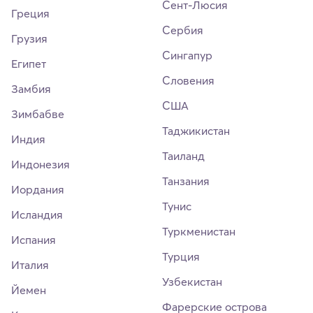
Сент-Люсия
Греция
Сербия
Грузия
Сингапур
Египет
Словения
Замбия
США
Зимбабве
Таджикистан
Индия
Таиланд
Индонезия
Танзания
Иордания
Тунис
Исландия
Туркменистан
Испания
Турция
Италия
Узбекистан
Йемен
Фарерские острова