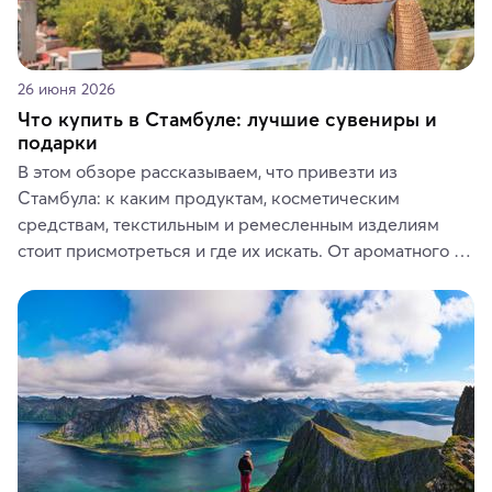
26 июня 2026
Что купить в Стамбуле: лучшие сувениры и
подарки
В этом обзоре рассказываем, что привезти из 
Стамбула: к каким продуктам, косметическим 
средствам, текстильным и ремесленным изделиям 
стоит присмотреться и где их искать. От ароматного 
кофе, специй и сладостей до мозаичных ламп, 
керамики и изделий из кожи на турецких рынках и в 
аутентичных лавках — в подарок близким или себе на 
память о путешествии.