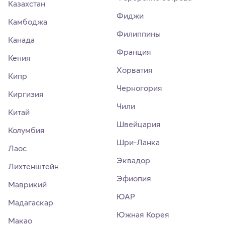
Казахстан
Фиджи
Камбоджа
Филиппины
Канада
Франция
Кения
Хорватия
Кипр
Черногория
Киргизия
Чили
Китай
Швейцария
Колумбия
Шри-Ланка
Лаос
Эквадор
Лихтенштейн
Эфиопия
Маврикий
ЮАР
Мадагаскар
Южная Корея
Макао