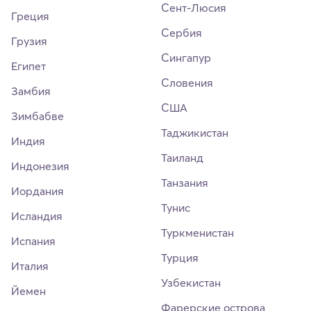
Сент-Люсия
Греция
Сербия
Грузия
Сингапур
Египет
Словения
Замбия
США
Зимбабве
Таджикистан
Индия
Таиланд
Индонезия
Танзания
Иордания
Тунис
Исландия
Туркменистан
Испания
Турция
Италия
Узбекистан
Йемен
Фарерские острова