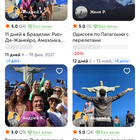
Андрей К.
Женя Р.
5.0
(24)
Без визы
5.0
(5)
Без визы
11 дней в Бразилии: Рио-
Одиссея по Патагонии с
Де-Жанейро, Амазонка,
перелетами
водопады Игуасу
-20%
11 дней
9 – 19 фев. 2027
12 дней
2 – 13 нояб.
+1 дата
+4 даты
Андрей К.
Андрей К.
5.0
(23)
Без визы
5.0
(24)
Без визы
Бразилия: Рио, песчаные
От тропиков до ледников: