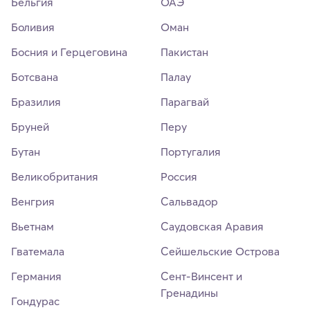
Бельгия
ОАЭ
Боливия
Оман
Босния и Герцеговина
Пакистан
Ботсвана
Палау
Бразилия
Парагвай
Бруней
Перу
Бутан
Португалия
Великобритания
Россия
Венгрия
Сальвадор
Вьетнам
Саудовская Аравия
Гватемала
Сейшельские Острова
Германия
Сент-Винсент и
Гренадины
Гондурас