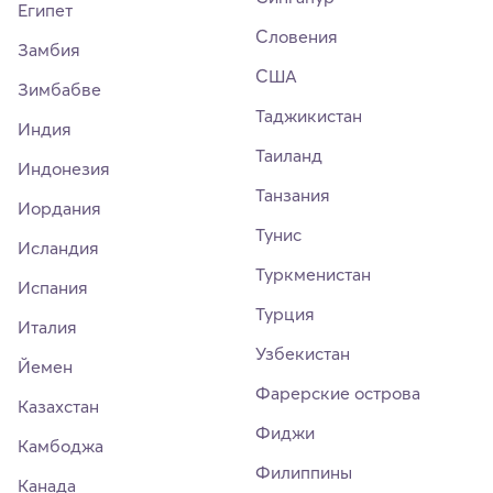
Египет
Словения
Замбия
США
Зимбабве
Таджикистан
Индия
Таиланд
Индонезия
Танзания
Иордания
Тунис
Исландия
Туркменистан
Испания
Турция
Италия
Узбекистан
Йемен
Фарерские острова
Казахстан
Фиджи
Камбоджа
Филиппины
Канада