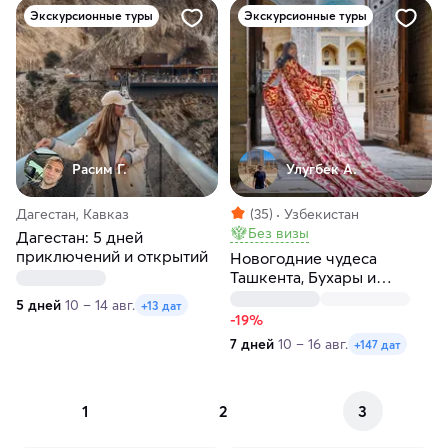
Экскурсионные туры
Экскурсионные туры
Расим Г.
Улугбек А.
Дагестан, Кавказ
(35)
Узбекистан
Без визы
Дагестан: 5 дней
приключений и открытий
Новогодние чудеса
Ташкента, Бухары и
Самарканда за 7 дней
5 дней
10 – 14 авг.
+13 дат
-19%
7 дней
10 – 16 авг.
+147 дат
1
2
3