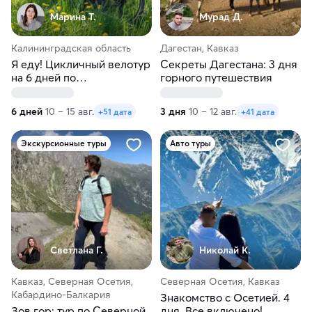
Марина Т.
Мурад Д.
Калининградская область
Дагестан, Кавказ
Я еду! Цикличный велотур
Секреты Дагестана: 3 дня
на 6 дней по
горного путешествия
Калининградской области
6 дней
10 – 15 авг.
3 дня
10 – 12 авг.
+51 дата
+41 дата
Экскурсионные туры
Авто туры
Светлана Г.
Николай К.
Кавказ, Северная Осетия,
Северная Осетия, Кавказ
Кабардино-Балкария
Знакомство с Осетией. 4
Зов гор: тур по Северной
дня. Все включено!