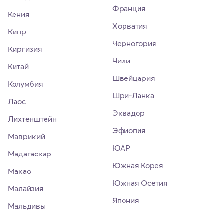
Франция
Кения
Хорватия
Кипр
Черногория
Киргизия
Чили
Китай
Швейцария
Колумбия
Шри-Ланка
Лаос
Эквадор
Лихтенштейн
Эфиопия
Маврикий
ЮАР
Мадагаскар
Южная Корея
Макао
Южная Осетия
Малайзия
Япония
Мальдивы