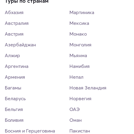
Туры по странам
Абхазия
Мартиника
Австралия
Мексика
Австрия
Монако
Азербайджан
Монголия
Алжир
Мьянма
Аргентина
Намибия
Армения
Непал
Багамы
Новая Зеландия
Беларусь
Норвегия
Бельгия
ОАЭ
Боливия
Оман
Босния и Герцеговина
Пакистан