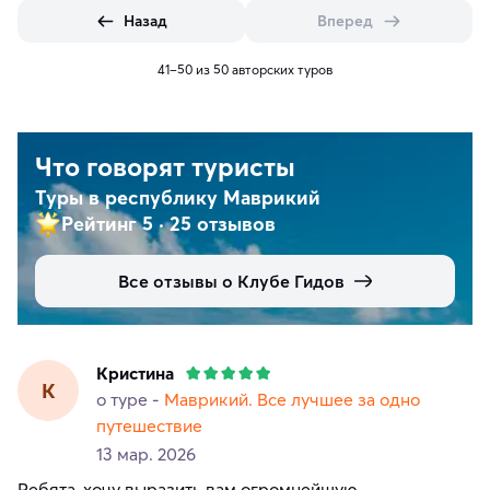
Назад
Вперед
41–50 из 50 авторских туров
Что говорят туристы
Туры в республику Маврикий
Рейтинг 5
·
25 отзывов
Все отзывы о Клубе Гидов
Кристина
К
о туре -
Маврикий. Все лучшее за одно
путешествие
13 мар. 2026
Ребята, хочу выразить вам огромнейшую