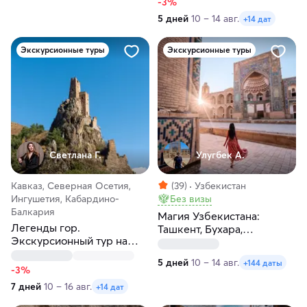
-3%
5 дней
10 – 14 авг.
+14 дат
Экскурсионные туры
Экскурсионные туры
Светлана Г.
Улугбек А.
Кавказ, Северная Осетия,
(39)
Узбекистан
Ингушетия, Кабардино-
Без визы
Балкария
Магия Узбекистана:
Легенды гор.
Ташкент, Бухара,
Экскурсионный тур на
Самарканд за 5 дней
Северный Кавказ
5 дней
10 – 14 авг.
+144 даты
-3%
7 дней
10 – 16 авг.
+14 дат