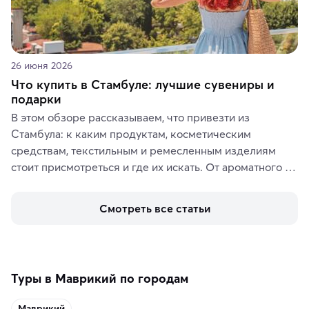
26 июня 2026
Что купить в Стамбуле: лучшие сувениры и
подарки
В этом обзоре рассказываем, что привезти из 
Стамбула: к каким продуктам, косметическим 
средствам, текстильным и ремесленным изделиям 
стоит присмотреться и где их искать. От ароматного 
кофе, специй и сладостей до мозаичных ламп, 
керамики и изделий из кожи на турецких рынках и в 
Смотреть все статьи
аутентичных лавках — в подарок близким или себе на 
память о путешествии.
Туры в Маврикий по городам
Маврикий