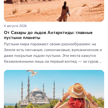
4 августа 2026
От Сахары до льдов Антарктиды: главные
пустыни планеты
Пустыни мира поражают своим разнообразием: на 
Земле есть песчаные, солончаковые, вулканические и 
даже покрытые льдом пустыни. Эти места кажутся 
безжизненными лишь на первый взгляд — за суровой 
красотой скрываются древние культуры, редкие 
животные и маршруты, которые дарят одни из самых 
ярких впечатлений от путешествий.