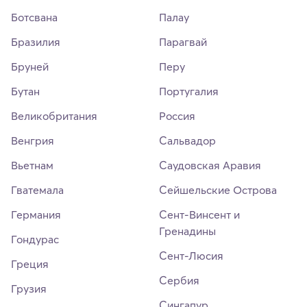
Ботсвана
Палау
Бразилия
Парагвай
Бруней
Перу
Бутан
Португалия
Великобритания
Россия
Венгрия
Сальвадор
Вьетнам
Саудовская Аравия
Гватемала
Сейшельские Острова
Германия
Сент-Винсент и
Гренадины
Гондурас
Сент-Люсия
Греция
Сербия
Грузия
Сингапур