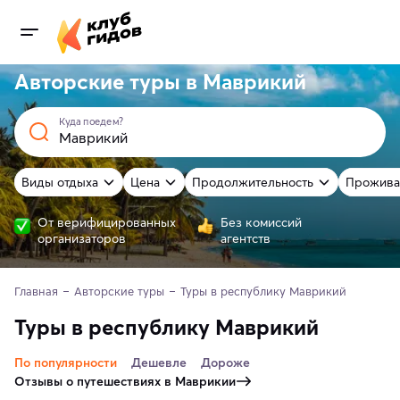
Авторские туры в Маврикий
Куда поедем?
Виды отдыха
Цена
Продолжительность
Прожива
От верифицированных
Без комиссий
организаторов
агентств
Главная
Авторские туры
Туры в республику Маврикий
Туры в республику Маврикий
По популярности
Дешевле
Дороже
Отзывы о путешествиях в Маврикии