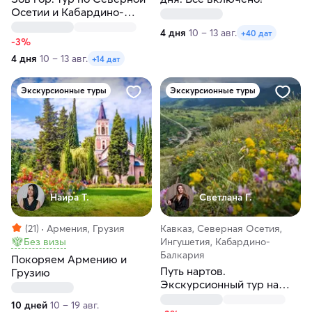
Осетии и Кабардино-
Балкарии
4 дня
10 – 13 авг.
+40 дат
-3%
4 дня
10 – 13 авг.
+14 дат
Экскурсионные туры
Экскурсионные туры
Наира Т.
Светлана Г.
(21)
Армения, Грузия
Кавказ, Северная Осетия,
Без визы
Ингушетия, Кабардино-
Балкария
Покоряем Армению и
Путь нартов.
Грузию
Экскурсионный тур на
Кавказ
10 дней
10 – 19 авг.