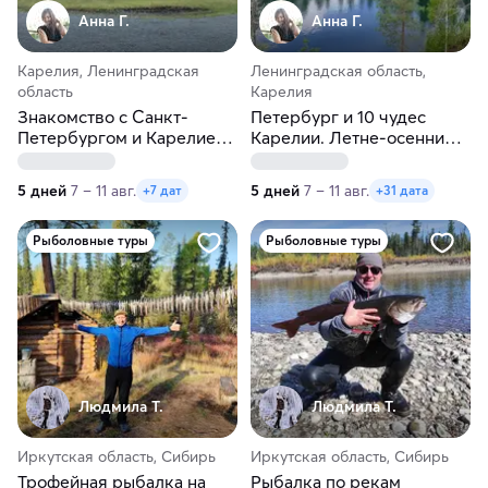
Анна Г.
Анна Г.
Карелия, Ленинградская
Ленинградская область,
область
Карелия
Знакомство с Санкт-
Петербург и 10 чудес
Петербургом и Карелией.
Карелии. Летне-осенний
Рускеала, Кижи, Валаам
тур
5 дней
7 – 11 авг.
5 дней
7 – 11 авг.
+7 дат
+31 дата
Рыболовные туры
Рыболовные туры
Людмила Т.
Людмила Т.
Иркутская область, Сибирь
Иркутская область, Сибирь
Трофейная рыбалка на
Рыбалка по рекам