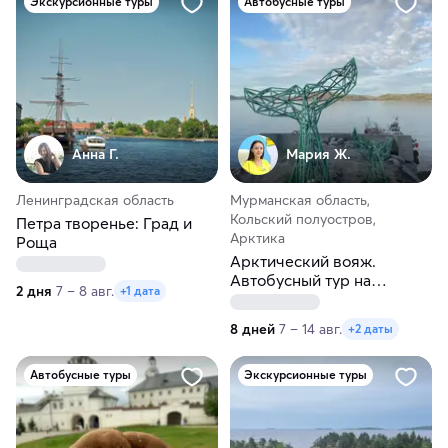
Экскурсионные туры
Автобусные туры
Анна Г.
Мария Ж.
Ленинградская область
Мурманская область,
Кольский полуостров,
Петра творенье: Град и
Арктика
Роща
Арктический вояж.
Автобусный тур на
2 дня
7 – 8 авг.
+1 дата
Кольский полуостров из
Перми
8 дней
7 – 14 авг.
+2 даты
Автобусные туры
Экскурсионные туры