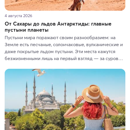
4 августа 2026
От Сахары до льдов Антарктиды: главные
пустыни планеты
Пустыни мира поражают своим разнообразием: на 
Земле есть песчаные, солончаковые, вулканические и 
даже покрытые льдом пустыни. Эти места кажутся 
безжизненными лишь на первый взгляд — за суровой 
красотой скрываются древние культуры, редкие 
животные и маршруты, которые дарят одни из самых 
ярких впечатлений от путешествий.