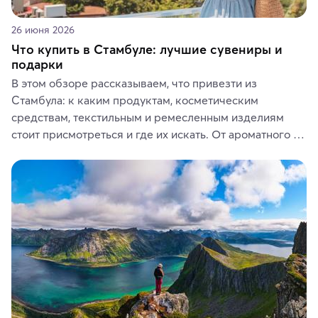
26 июня 2026
Что купить в Стамбуле: лучшие сувениры и
подарки
В этом обзоре рассказываем, что привезти из 
Стамбула: к каким продуктам, косметическим 
средствам, текстильным и ремесленным изделиям 
стоит присмотреться и где их искать. От ароматного 
кофе, специй и сладостей до мозаичных ламп, 
керамики и изделий из кожи на турецких рынках и в 
аутентичных лавках — в подарок близким или себе на 
память о путешествии.