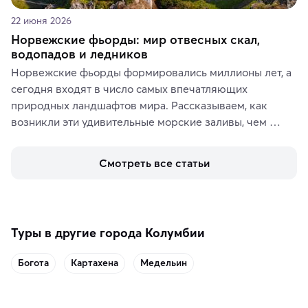
22 июня 2026
Норвежские фьорды: мир отвесных скал,
водопадов и ледников
Норвежские фьорды формировались миллионы лет, а 
сегодня входят в число самых впечатляющих 
природных ландшафтов мира. Рассказываем, как 
возникли эти удивительные морские заливы, чем 
знаменит «Король фьордов», где находятся самые 
живописные смотровые площадки и какие точки 
Смотреть все статьи
включить в маршрут по Норвегии.
Туры в другие города Колумбии
Богота
Картахена
Медельин