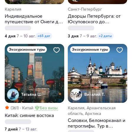
Карелия
Санкт-Петербург
Индивидуальное
Дворцы Петербурга: от
путешествие от Онеги до
Юсуповского до
Ладоги в любые даты
Шуваловского
4 дня
7 – 10 авг.
3 дня
7 – 9 авг.
+65 дат
+2 даты
Экскурсионные туры
Экскурсионные туры
Татьяна Ш.
Виталий Т.
(361)
Китай
Без визы
Карелия, Архангельская
область, Арктика
Китай: сияние востока
Соловки, Беломорканал и
петроглифы. Тур в
7 дней
7 – 13 авг.
Карелию и Архангельскую