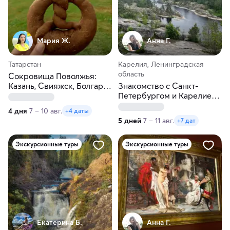
Мария Ж.
Анна Г.
Татарстан
Карелия, Ленинградская
область
Сокровища Поволжья:
Казань, Свияжск, Болгар.
Знакомство с Санкт-
Автобусный тур из Перми
Петербургом и Карелией.
Рускеала, Кижи,
4 дня
7 – 10 авг.
+4 даты
Ладожские шхеры
5 дней
7 – 11 авг.
+7 дат
Экскурсионные туры
Экскурсионные туры
Екатерина Б.
Анна Г.