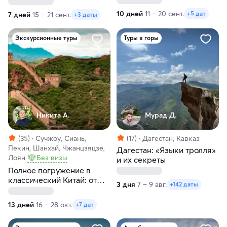
10 дней
11 – 20 сент.
+5 дат
7 дней
15 – 21 сент.
+3 даты
Экскурсионные туры
Туры в горы
Никита А.
Мурад Д.
(35)
Сучжоу, Сиань,
(17)
Дагестан, Кавказ
Пекин, Шанхай, Чжанцзяцзе,
Дагестан: «Языки тролля»
Лоян
Без визы
и их секреты
Полное погружение в
классический Китай: от
3 дня
7 – 9 авг.
+142 даты
Пекина до Шанхая
13 дней
16 – 28 окт.
+7 дат