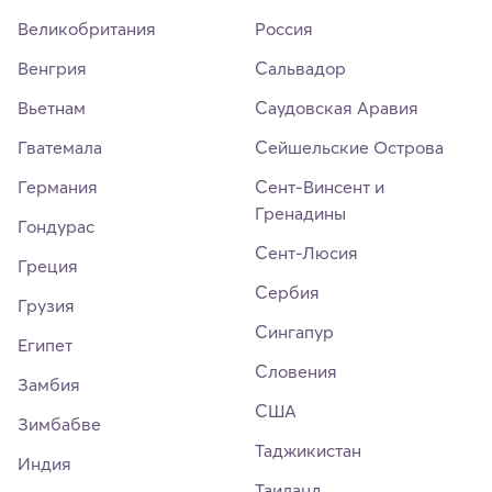
Великобритания
Россия
Венгрия
Сальвадор
Вьетнам
Саудовская Аравия
Гватемала
Сейшельские Острова
Германия
Сент-Винсент и
Гренадины
Гондурас
Сент-Люсия
Греция
Сербия
Грузия
Сингапур
Египет
Словения
Замбия
США
Зимбабве
Таджикистан
Индия
Таиланд