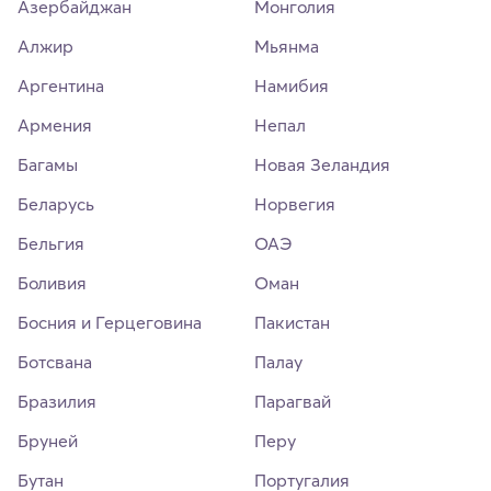
Азербайджан
Монголия
Алжир
Мьянма
Аргентина
Намибия
Армения
Непал
Багамы
Новая Зеландия
Беларусь
Норвегия
Бельгия
ОАЭ
Боливия
Оман
Босния и Герцеговина
Пакистан
Ботсвана
Палау
Бразилия
Парагвай
Бруней
Перу
Бутан
Португалия