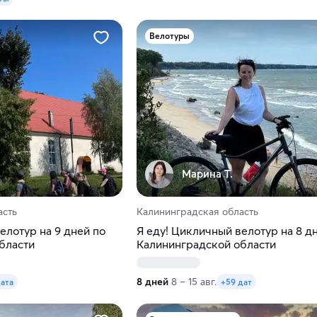
Велотуры
Марина Т.
асть
Калининградская область
елотур на 9 дней по
Я еду! Цикличный велотур на 8 д
бласти
Калининградской области
8 дней
8 – 15 авг.
дата
+59 дат