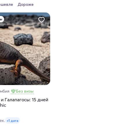
ешевле
Дороже
ры
умбия
Без визы
и Галапагосы: 15 дней
hic
ек.
+1 дата