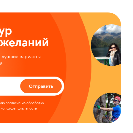
ур
ожеланий
м лучшие варианты
й
Отправить
аю согласие на обработку
 конфиденциальности