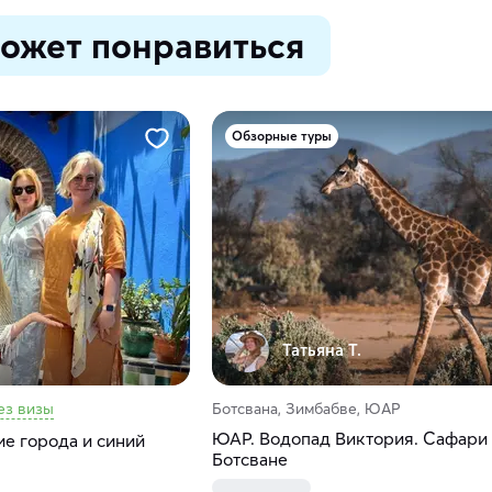
ожет понравиться
Обзорные туры
Татьяна Т.
ез визы
Ботсвана, Зимбабве, ЮАР
ЮАР. Водопад Виктория. Сафари
е города и синий
Ботсване