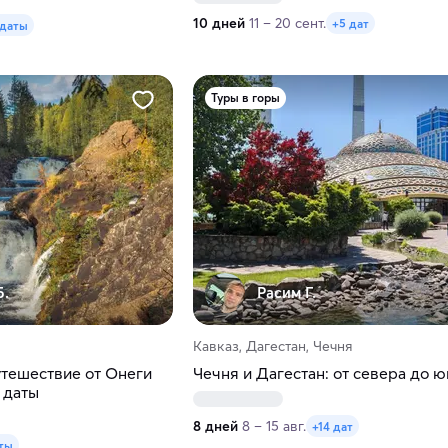
10 дней
11 – 20 сент.
+5 дат
 даты
Туры в горы
Б.
Расим Г.
Кавказ, Дагестан, Чечня
тешествие от Онеги
Чечня и Дагестан: от севера до ю
 даты
8 дней
8 – 15 авг.
+14 дат
ты