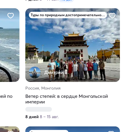
Туры по природным достопримечательностям
Дмитрий В.
Россия, Монголия
ней по
Ветер степей: в сердце Монгольской
империи
8 дней
8 – 15 авг.