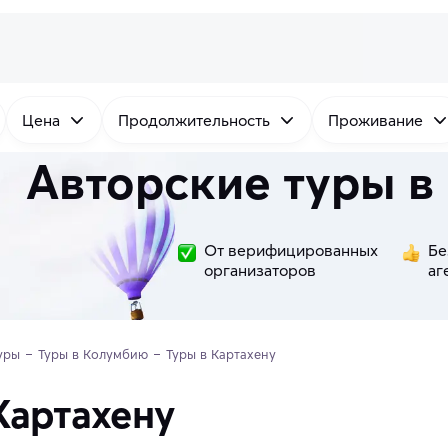
Цена
Продолжительность
Проживание
Авторские туры в
От верифицированных
Бе
организаторов
аг
уры
Туры в Колумбию
Туры в Картахену
Картахену