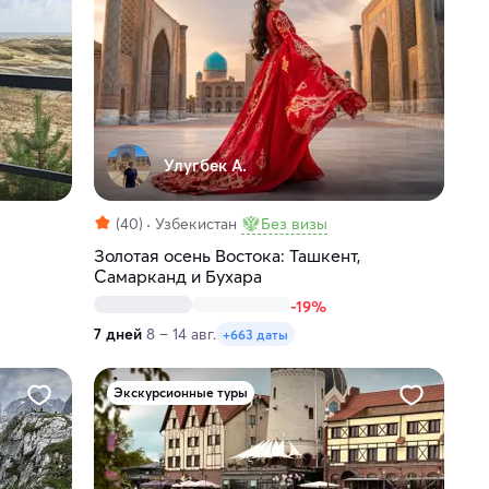
Улугбек А.
(40)
Узбекистан
Без визы
Золотая осень Востока: Ташкент,
Самарканд и Бухара
-19%
7 дней
8 – 14 авг.
+663 даты
Экскурсионные туры