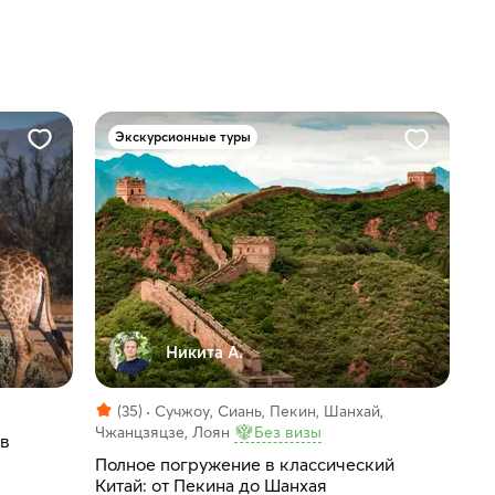
Экскурсионные туры
Никита А.
(35)
Сучжоу, Сиань, Пекин, Шанхай,
Чжанцзяцзе, Лоян
Без визы
 в
Полное погружение в классический
Китай: от Пекина до Шанхая