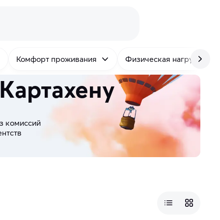
Комфорт проживания
Физическая нагрузка
 Картахену
з комиссий
ентств