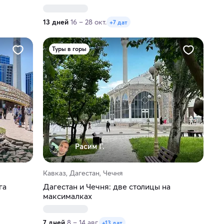
13 дней
16 – 28 окт.
+7 дат
Туры в горы
Расим Г.
Кавказ, Дагестан, Чечня
га
Дагестан и Чечня: две столицы на
максималках
7 дней
8 – 14 авг.
+13 дат