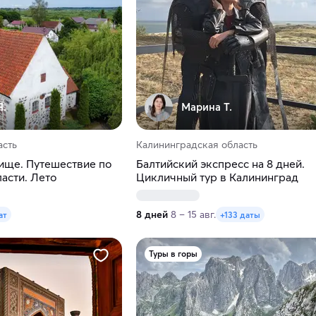
Я.
Марина Т.
асть
Калининградская область
ище. Путешествие по
Балтийский экспресс на 8 дней.
асти. Лето
Цикличный тур в Калининград
8 дней
8 – 15 авг.
ат
+133 даты
Туры в горы