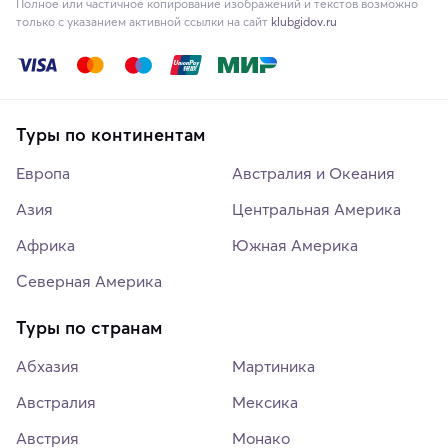
Полное или частичное копирование изображений и текстов возможно
только с указанием активной ссылки на сайт
klubgidov.ru
Туры по континентам
Европа
Австралия и Океания
Азия
Центральная Америка
Африка
Южная Америка
Северная Америка
Туры по странам
Абхазия
Мартиника
Австралия
Мексика
Австрия
Монако