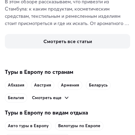
В этом обзоре рассказываем, что привезти из 
Стамбула: к каким продуктам, косметическим 
средствам, текстильным и ремесленным изделиям 
стоит присмотреться и где их искать. От ароматного 
кофе, специй и сладостей до мозаичных ламп, 
керамики и изделий из кожи на турецких рынках и в 
Смотреть все статьи
аутентичных лавках — в подарок близким или себе на 
память о путешествии.
Туры в Европу по странам
Абхазия
Австрия
Армения
Беларусь
Смотреть еще
Бельгия
Туры в Европу по видам отдыха
Авто туры в Европу
Велотуры по Европе