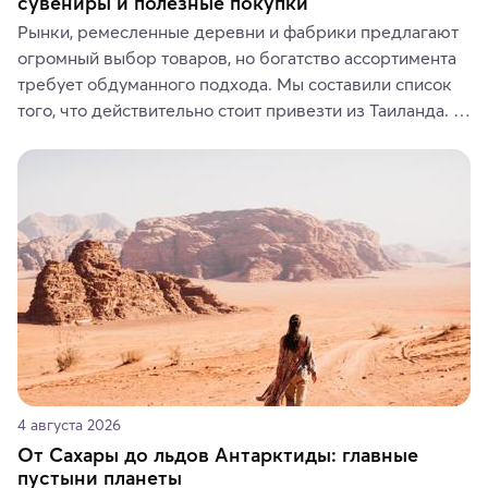
сувениры и полезные покупки
Рынки, ремесленные деревни и фабрики предлагают 
огромный выбор товаров, но богатство ассортимента 
требует обдуманного подхода. Мы составили список 
того, что действительно стоит привезти из Таиланда. 
Вы можете выбрать сладости, фрукты, косметические 
средства, одежду, украшения, предметы интерьера 
или сувениры, а мы расскажем, чем они интересны и 
где их купить.
4 августа 2026
От Сахары до льдов Антарктиды: главные
пустыни планеты