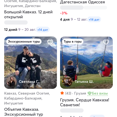
Осетия, Кабардино-Балкария,
Дагестанская Одиссея
Ингушетия, Дагестан
Большой Кавказ. 12 дней
-3%
открытий
4 дня
9 – 12 авг.
+14 дат
12 дней
9 – 20 авг.
+14 дат
Экскурсионные туры
Туры в горы
Светлана Г.
Татьяна Ш.
Кавказ, Северная Осетия,
(43)
Грузия
Без визы
Кабардино-Балкария,
Грузия. Сердце Кавказа!
Ингушетия
Сванетия!
Объятия Кавказа.
Экскурсионный тур