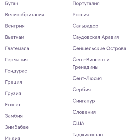
Бутан
Португалия
Великобритания
Россия
Венгрия
Сальвадор
Вьетнам
Саудовская Аравия
Гватемала
Сейшельские Острова
Германия
Сент-Винсент и
Гренадины
Гондурас
Сент-Люсия
Греция
Сербия
Грузия
Сингапур
Египет
Словения
Замбия
США
Зимбабве
Таджикистан
Индия