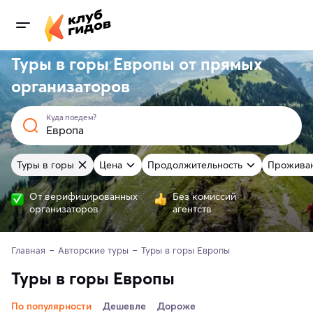
Туры в горы Европы от
прямых
организаторов
Куда поедем?
Туры в горы
Цена
Продолжительность
Прожива
От верифицированных
Без комиссий
организаторов
агентств
Главная
Авторские туры
Туры в горы Европы
Туры в горы Европы
По популярности
Дешевле
Дороже