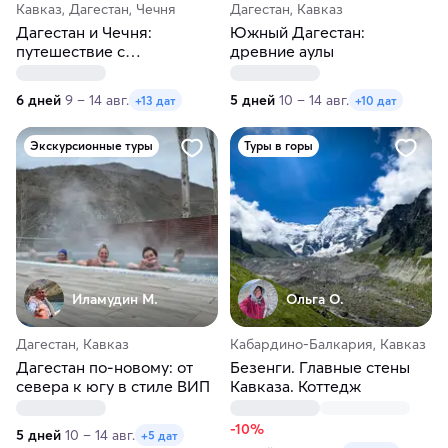
Кавказ, Дагестан, Чечня
Дагестан, Кавказ
Дагестан и Чечня:
Южный Дагестан:
путешествие с
древние аулы
посещением Грозного
6 дней
9 – 14 авг.
5 дней
10 – 14 авг.
+13 дат
+10 дат
Экскурсионные туры
Туры в горы
Иламудин М.
Ольга О.
Дагестан, Кавказ
Кабардино-Балкария, Кавказ
Дагестан по-новому: от
Безенги. Главные стены
севера к югу в стиле ВИП
Кавказа. Коттедж
-10%
5 дней
10 – 14 авг.
+5 дат