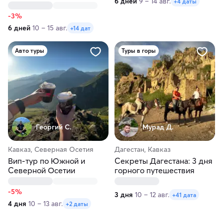
6 дней
9 – 14 авг.
+4 даты
-3%
6 дней
10 – 15 авг.
+14 дат
Авто туры
Туры в горы
Георгий С.
Мурад Д.
Кавказ, Северная Осетия
Дагестан, Кавказ
Вип-тур по Южной и
Секреты Дагестана: 3 дня
Северной Осетии
горного путешествия
-5%
3 дня
10 – 12 авг.
+41 дата
4 дня
10 – 13 авг.
+2 даты