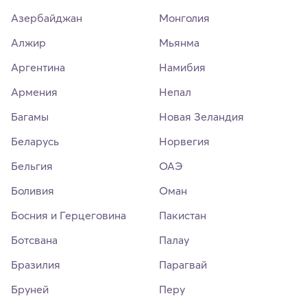
Азербайджан
Монголия
Алжир
Мьянма
Аргентина
Намибия
Армения
Непал
Багамы
Новая Зеландия
Беларусь
Норвегия
Бельгия
ОАЭ
Боливия
Оман
Босния и Герцеговина
Пакистан
Ботсвана
Палау
Бразилия
Парагвай
Бруней
Перу