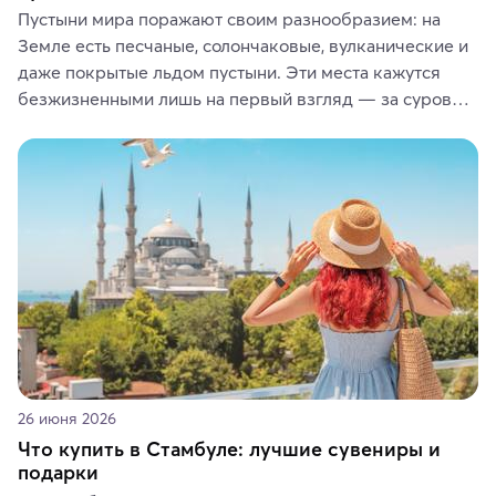
Пустыни мира поражают своим разнообразием: на 
Земле есть песчаные, солончаковые, вулканические и 
даже покрытые льдом пустыни. Эти места кажутся 
безжизненными лишь на первый взгляд — за суровой 
красотой скрываются древние культуры, редкие 
животные и маршруты, которые дарят одни из самых 
ярких впечатлений от путешествий.
26 июня 2026
Что купить в Стамбуле: лучшие сувениры и
подарки