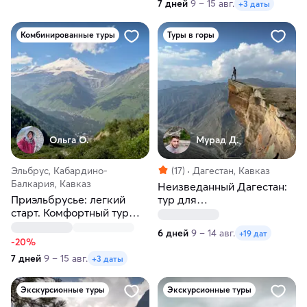
7 дней
9 – 15 авг.
+3 даты
Комбинированные туры
Туры в горы
Ольга О.
Мурад Д.
Эльбрус, Кабардино-
(17)
Дагестан, Кавказ
Балкария, Кавказ
Неизведанный Дагестан:
Приэльбрусье: легкий
тур для
старт. Комфортный тур
первооткрывателей
без нагрузки
6 дней
9 – 14 авг.
+19 дат
-20%
7 дней
9 – 15 авг.
+3 даты
Экскурсионные туры
Экскурсионные туры