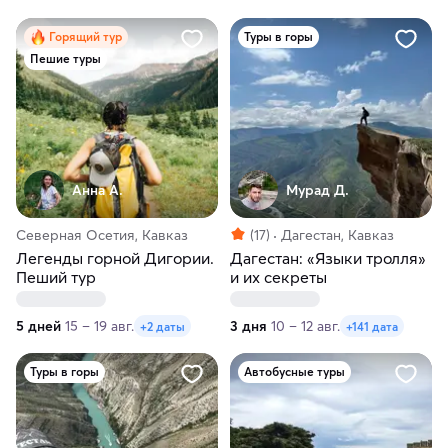
Горящий тур
Туры в горы
Пешие туры
Анна А.
Мурад Д.
Северная Осетия, Кавказ
(17)
Дагестан, Кавказ
Легенды горной Дигории.
Дагестан: «Языки тролля»
Пеший тур
и их секреты
5 дней
15 – 19 авг.
3 дня
10 – 12 авг.
+2 даты
+141 дата
Туры в горы
Автобусные туры