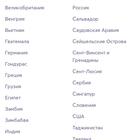
Великобритания
Россия
Венгрия
Сальвадор
Вьетнам
Саудовская Аравия
Гватемала
Сейшельские Острова
Германия
Сент-Винсент и
Гренадины
Гондурас
Сент-Люсия
Греция
Сербия
Грузия
Сингапур
Египет
Словения
Замбия
США
Зимбабве
Таджикистан
Индия
Таиланд