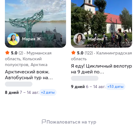
Мария Ж.
Марина Т.
5.0
(2)
Мурманская
5.0
(122)
Калининградская
область, Кольский
область
полуостров, Арктика
Я еду! Цикличный велотур
Арктический вояж.
на 9 дней по
Автобусный тур на
Калининградской области
Кольский полуостров из
9 дней
6 – 14 авг.
+53 даты
Перми
8 дней
7 – 14 авг.
+2 даты
Пожаловаться на тур