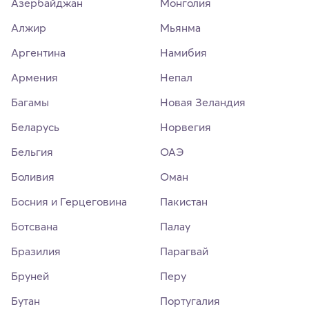
Азербайджан
Монголия
Алжир
Мьянма
Аргентина
Намибия
Армения
Непал
Багамы
Новая Зеландия
Беларусь
Норвегия
Бельгия
ОАЭ
Боливия
Оман
Босния и Герцеговина
Пакистан
Ботсвана
Палау
Бразилия
Парагвай
Бруней
Перу
Бутан
Португалия