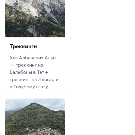
Треккинги
Хит Албанских Альп
— треккинг из
Вальбоны в Тэт +
треккинг на Ллогар и
к Голубому глазу