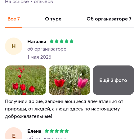
На основе 7 отзывов
Все
7
о туре
об организаторе
7
Наталья
Н
об организаторе
1 мая 2026
Ещё 2 фото
Получили яркие, запоминающиеся впечатления от
природы, от людей, а люди здесь по настоящему
доброжелательные!
Елена
Е
об организаторе