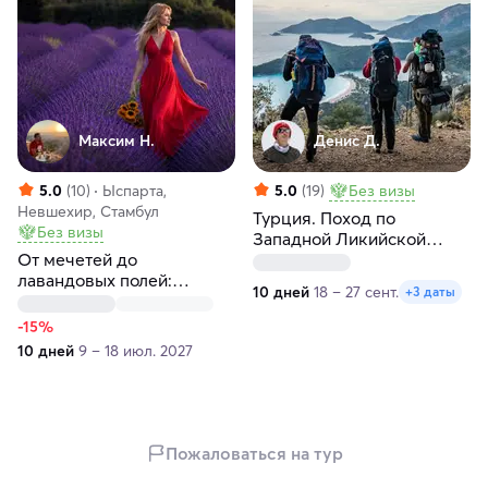
Максим H.
Денис Д.
5.0
(10)
Ыспарта,
5.0
(19)
Без визы
Невшехир, Стамбул
Турция. Поход по
Без визы
Западной Ликийской
От мечетей до
тропе
лавандовых полей:
10 дней
18 – 27 сент.
+3 даты
турецкое приключение!
-15%
10 дней
9 – 18 июл. 2027
Пожаловаться на тур