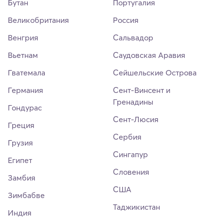
Бутан
Португалия
Великобритания
Россия
Венгрия
Сальвадор
Вьетнам
Саудовская Аравия
Гватемала
Сейшельские Острова
Германия
Сент-Винсент и
Гренадины
Гондурас
Сент-Люсия
Греция
Сербия
Грузия
Сингапур
Египет
Словения
Замбия
США
Зимбабве
Таджикистан
Индия