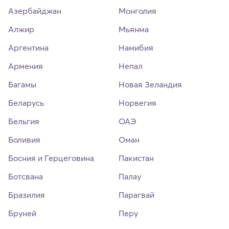
Азербайджан
Монголия
Алжир
Мьянма
Аргентина
Намибия
Армения
Непал
Багамы
Новая Зеландия
Беларусь
Норвегия
Бельгия
ОАЭ
Боливия
Оман
Босния и Герцеговина
Пакистан
Ботсвана
Палау
Бразилия
Парагвай
Бруней
Перу