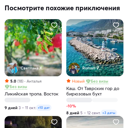
Посмотрите похожие приключения
Светлана Х.
Roman V.
5.0
(18)
Анталья
Новый
Без визы
Без визы
Каш. От Таврских гор до
Ликийская тропа. Восток
бирюзовых бухт
-10%
9 дней
3 – 11 окт.
+10 дат
8 дней
5 – 12 сент.
+3 даты