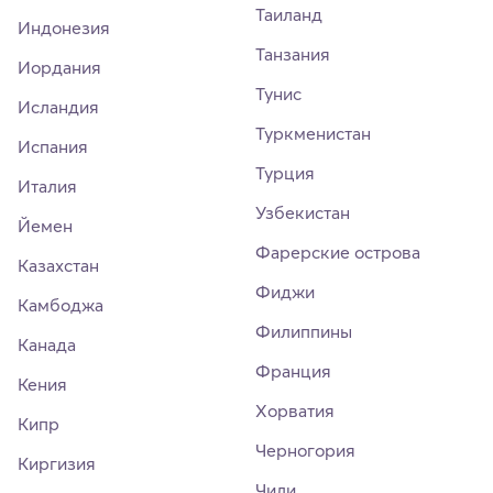
Таиланд
Индонезия
Танзания
Иордания
Тунис
Исландия
Туркменистан
Испания
Турция
Италия
Узбекистан
Йемен
Фарерские острова
Казахстан
Фиджи
Камбоджа
Филиппины
Канада
Франция
Кения
Хорватия
Кипр
Черногория
Киргизия
Чили