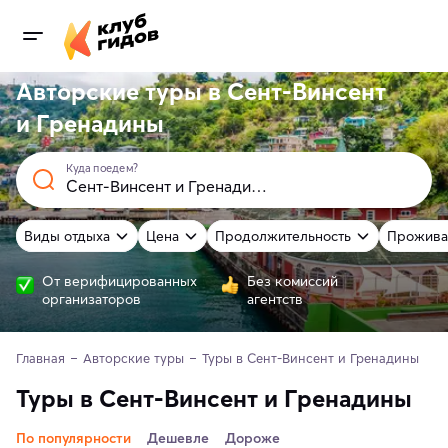
Авторские туры в Сент-Винсент
и Гренадины
Куда поедем?
Виды отдыха
Цена
Продолжительность
Прожива
От верифицированных
Без комиссий
организаторов
агентств
Главная
Авторские туры
Туры в Сент-Винсент и Гренадины
Туры в Сент-Винсент и Гренадины
По популярности
Дешевле
Дороже