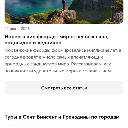
22 июня 2026
Норвежские фьорды: мир отвесных скал,
водопадов и ледников
Норвежские фьорды формировались миллионы лет, а 
сегодня входят в число самых впечатляющих 
природных ландшафтов мира. Рассказываем, как 
возникли эти удивительные морские заливы, чем 
знаменит «Король фьордов», где находятся самые 
живописные смотровые площадки и какие точки 
Смотреть все статьи
включить в маршрут по Норвегии.
Туры в Сент-Винсент и Гренадины по городам