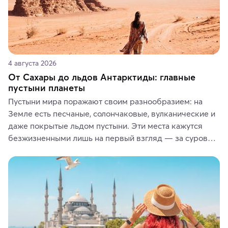
4 августа 2026
От Сахары до льдов Антарктиды: главные
пустыни планеты
Пустыни мира поражают своим разнообразием: на 
Земле есть песчаные, солончаковые, вулканические и 
даже покрытые льдом пустыни. Эти места кажутся 
безжизненными лишь на первый взгляд — за суровой 
красотой скрываются древние культуры, редкие 
животные и маршруты, которые дарят одни из самых 
ярких впечатлений от путешествий.