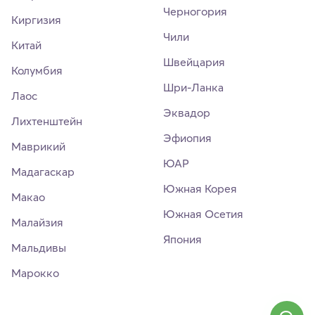
Черногория
Киргизия
Чили
Китай
Швейцария
Колумбия
Шри-Ланка
Лаос
Эквадор
Лихтенштейн
Эфиопия
Маврикий
ЮАР
Мадагаскар
Южная Корея
Макао
Южная Осетия
Малайзия
Япония
Мальдивы
Марокко