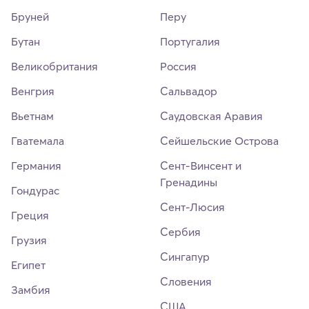
Бруней
Перу
Бутан
Португалия
Великобритания
Россия
Венгрия
Сальвадор
Вьетнам
Саудовская Аравия
Гватемала
Сейшельские Острова
Германия
Сент-Винсент и
Гренадины
Гондурас
Сент-Люсия
Греция
Сербия
Грузия
Сингапур
Египет
Словения
Замбия
США