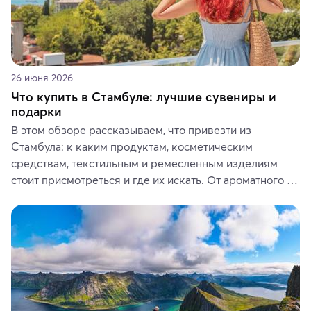
26 июня 2026
Что купить в Стамбуле: лучшие сувениры и
подарки
В этом обзоре рассказываем, что привезти из 
Стамбула: к каким продуктам, косметическим 
средствам, текстильным и ремесленным изделиям 
стоит присмотреться и где их искать. От ароматного 
кофе, специй и сладостей до мозаичных ламп, 
керамики и изделий из кожи на турецких рынках и в 
аутентичных лавках — в подарок близким или себе на 
память о путешествии.