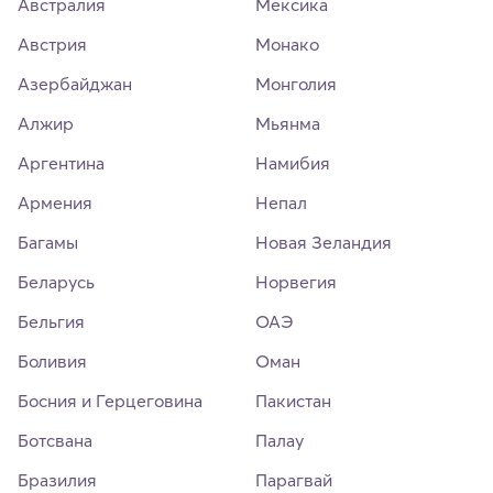
Австралия
Мексика
Австрия
Монако
Азербайджан
Монголия
Алжир
Мьянма
Аргентина
Намибия
Армения
Непал
Багамы
Новая Зеландия
Беларусь
Норвегия
Бельгия
ОАЭ
Боливия
Оман
Босния и Герцеговина
Пакистан
Ботсвана
Палау
Бразилия
Парагвай