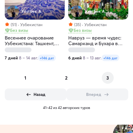
Улугбек А.
Улугбек А.
(51)
Узбекистан
(35)
Узбекистан
Без визы
Без визы
Весеннее очарование
Навруз — время чудес:
Узбекистана: Ташкент,
Самарканд и Бухара в
Бухара и Самарканд за 7
цвету за 6 дней
дней
7 дней
8 – 14 авг.
6 дней
8 – 13 авг.
+146 дат
+146 дат
1
2
3
Назад
Вперед
41–42 из 42 авторских туров