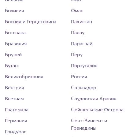
Боливия
Оман
Босния и Герцеговина
Пакистан
Ботсвана
Палау
Бразилия
Парагвай
Бруней
Перу
Бутан
Португалия
Великобритания
Россия
Венгрия
Сальвадор
Вьетнам
Саудовская Аравия
Гватемала
Сейшельские Острова
Германия
Сент-Винсент и
Гренадины
Гондурас