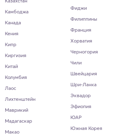
Казахстан
Фиджи
Камбоджа
Филиппины
Канада
Франция
Кения
Хорватия
Кипр
Черногория
Киргизия
Чили
Китай
Швейцария
Колумбия
Шри-Ланка
Лаос
Эквадор
Лихтенштейн
Эфиопия
Маврикий
ЮАР
Мадагаскар
Южная Корея
Макао