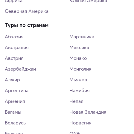
Африка
Южная Америка
Северная Америка
Туры по странам
Абхазия
Мартиника
Австралия
Мексика
Австрия
Монако
Азербайджан
Монголия
Алжир
Мьянма
Аргентина
Намибия
Армения
Непал
Багамы
Новая Зеландия
Беларусь
Норвегия
Бельгия
ОАЭ