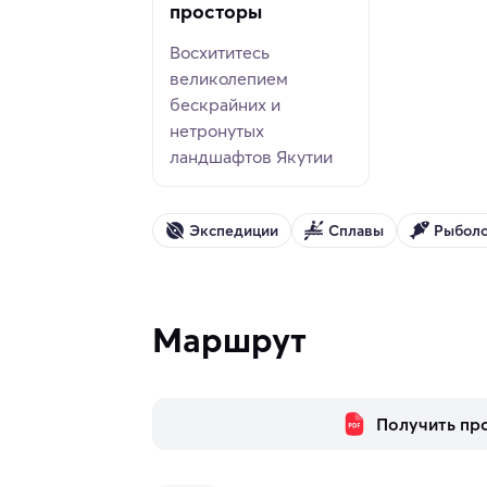
просторы
Восхититесь
великолепием
бескрайних и
нетронутых
ландшафтов Якутии
Экспедиции
Сплавы
Рыболо
Маршрут
Получить пр