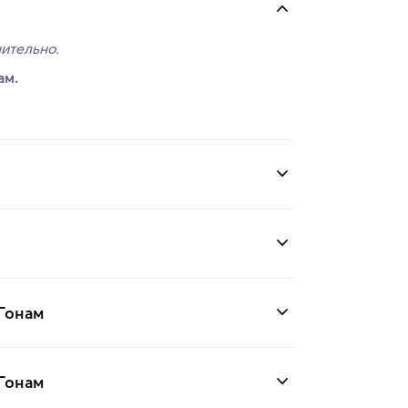
ительно.
ам.
 Гонам
 Гонам