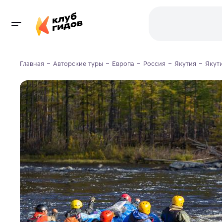
Главная
Авторские туры
Европа
Россия
Якутия
Якут