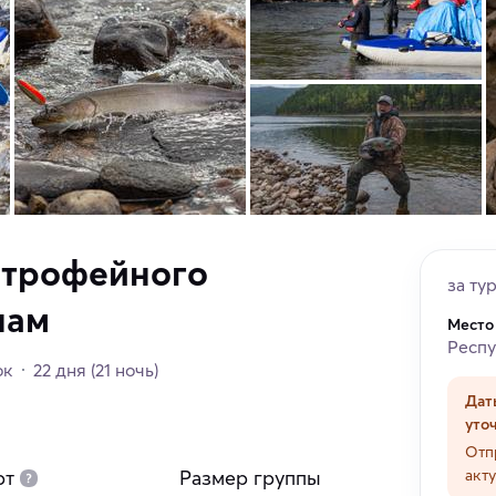
 трофейного
за ту
нам
Место
Респу
ок
22 дня
(21 ночь)
Дат
уто
Отп
рт
Размер группы
акт