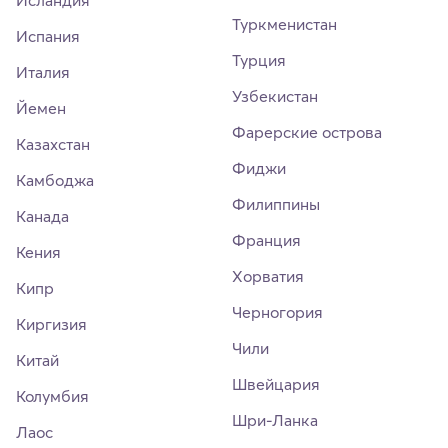
Исландия
Туркменистан
Испания
Турция
Италия
Узбекистан
Йемен
Фарерские острова
Казахстан
Фиджи
Камбоджа
Филиппины
Канада
Франция
Кения
Хорватия
Кипр
Черногория
Киргизия
Чили
Китай
Швейцария
Колумбия
Шри-Ланка
Лаос