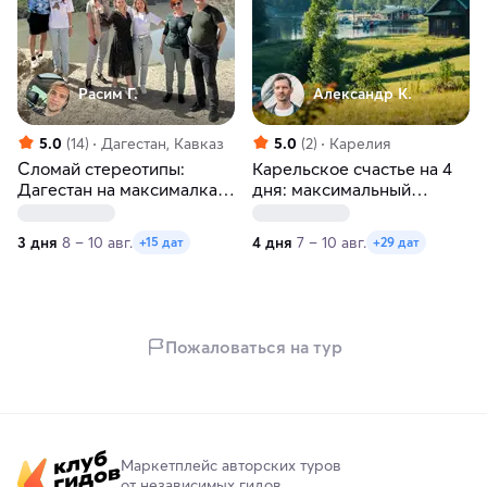
Расим Г.
Александр К.
5.0
(14)
Дагестан, Кавказ
5.0
(2)
Карелия
Сломай стереотипы:
Карельское счастье на 4
Дагестан на максималках
дня: максимальный
за 3 дня!
релакс!
3 дня
8 – 10 авг.
4 дня
7 – 10 авг.
+15 дат
+29 дат
Пожаловаться на тур
Маркетплейс авторских туров
от независимых гидов