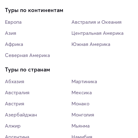
Туры по континентам
Европа
Австралия и Океания
Азия
Центральная Америка
Африка
Южная Америка
Северная Америка
Туры по странам
Абхазия
Мартиника
Австралия
Мексика
Австрия
Монако
Азербайджан
Монголия
Алжир
Мьянма
Аргентина
Намибия