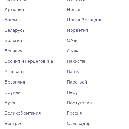
Армения
Непал
Багамы
Новая Зеландия
Беларусь
Норвегия
Бельгия
ОАЭ
Боливия
Оман
Босния и Герцеговина
Пакистан
Ботсвана
Палау
Бразилия
Парагвай
Бруней
Перу
Бутан
Португалия
Великобритания
Россия
Венгрия
Сальвадор