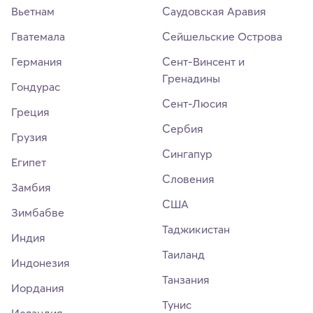
Вьетнам
Саудовская Аравия
Гватемала
Сейшельские Острова
Германия
Сент-Винсент и
Гренадины
Гондурас
Сент-Люсия
Греция
Сербия
Грузия
Сингапур
Египет
Словения
Замбия
США
Зимбабве
Таджикистан
Индия
Таиланд
Индонезия
Танзания
Иордания
Тунис