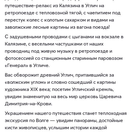
путешествие-релакс из Калязина в Углич на
ретропоезде с тепловозной тягой, с чаепитием под
перестук колес с колотым сахарком и видами на
заволжские лесные картины из вагона поезда!
С задушевными проводами с цыганами на вокзале в
Калязине, с веселыми частушками от наших
проводниц под живую музыку в ретропоезде и
фотосессией со станционным старинным паровозом
«Генерал» в Угличе.
Вас обворожит древний Углич, притаившийся за
«волжским углом» и словно сошедший с картины
художника XIX века; посетим Угличский кремль,
увидим знаменитую на весь мир церковь Царевича
Димитрия-на-Крови.
Украшением нашего путешествия станет теплоходная
экскурсия по Волге — увидим панорамы, достойные
кисти живописцев, услышим истории каждой