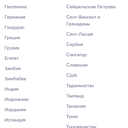
Гватемала
Сейшельские Острова
Германия
Сент-Винсент и
Гренадины
Гондурас
Сент-Люсия
Греция
Сербия
Грузия
Сингапур
Египет
Словения
Замбия
США
Зимбабве
Таджикистан
Индия
Таиланд
Индонезия
Танзания
Иордания
Тунис
Исландия
Туркменистан