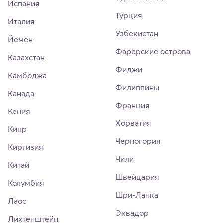
Испания
Турция
Италия
Узбекистан
Йемен
Фарерские острова
Казахстан
Фиджи
Камбоджа
Филиппины
Канада
Франция
Кения
Хорватия
Кипр
Черногория
Киргизия
Чили
Китай
Швейцария
Колумбия
Шри-Ланка
Лаос
Эквадор
Лихтенштейн