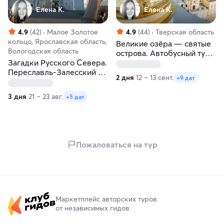
Елена К.
Елена К.
4.9
(42)
Малое Золотое
4.9
(44)
Тверская область
кольцо, Ярославская область,
Великие озёра — cвятые
Вологодская область
острова. Автобусный тур
Загадки Русского Севера.
по Тверской области
Переславль-Залесский —
2 дня
12 – 13 сент.
+9 дат
Вологда
3 дня
21 – 23 авг.
+5 дат
Пожаловаться на тур
Маркетплейс авторских туров
от независимых гидов