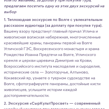
Или по желанию, за доплату при покупке тура,
предлагаем посетить одну из этих двух экскурсий на
выбор
1. Теплоходная экскурсия по Волге с увлекательным
рассказом аудиогида (за доплату при покупке тура).
Вашему взору предстанут главный причал Углича и
живописная волжская набережная, многочисленные
красивейшие храмы, панорамы первой на Волге
Угличской ГЭС, Воскресенского монастыря и храма
Рождества Иоанна Предтечи на Волге, Угличского
кремля и церкви царевича Димитрия на Крови,
Всероссийского института маслоделия и сыроделия,
исторические села — Золоторучье, Алтыново,
Кокаевский яр, узнаете о туерном судоходстве на
Волге, сфотографируете панорамы, достойные кисти
живописцев, услышите истории каждой
достопримечательности.
2. Экскурсия «СырКультПросвет» — современный