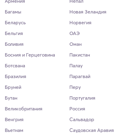
Армения
Непал
Багамы
Новая Зеландия
Беларусь
Норвегия
Бельгия
ОАЭ
Боливия
Оман
Босния и Герцеговина
Пакистан
Ботсвана
Палау
Бразилия
Парагвай
Бруней
Перу
Бутан
Португалия
Великобритания
Россия
Венгрия
Сальвадор
Вьетнам
Саудовская Аравия