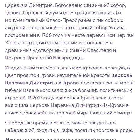
царевича Димитрия, Богоявленский зимний собор,
здание Городской думы (дом градоначальника) и
монументальный Спасо-Преображенский собор с
ажурной колокольней — это главный собор Углича,
построенный в 1706 году на месте деревянной церкви
X века, с грандиозным резным иконостасом и
древними чудотворными иконами Спасителя и
Покрова Пресвятой Богородицы.
Увидим знаменитую на весь мир кроваво-красную, в
цвет пролитой крови, изумительной красоты
церковь
Царевича Димитрия-на-Крови
, построенную на месте
гибели маленького заложника больших политических
страстей. В 2017 году известная британская газета
включила церковь Царевича Димитрия-На-Крови в
список красивейших церквей мира (внешний осмотр).
Свободное время в Угличе, можно погулять по
набережной, сходить в кафе, посетить торговые ряды.