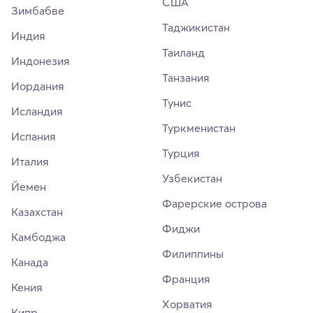
США
Зимбабве
Таджикистан
Индия
Таиланд
Индонезия
Танзания
Иордания
Тунис
Исландия
Туркменистан
Испания
Турция
Италия
Узбекистан
Йемен
Фарерские острова
Казахстан
Фиджи
Камбоджа
Филиппины
Канада
Франция
Кения
Хорватия
Кипр