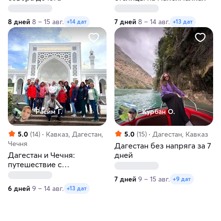
8 дней
8 – 15 авг.
7 дней
8 – 14 авг.
+14 дат
+13 дат
Расим Г.
Курбан О.
5.0
(14)
Кавказ, Дагестан,
5.0
(15)
Дагестан, Кавказ
Чечня
Дагестан без напряга за 7
Дагестан и Чечня:
дней
путешествие с
посещением Грозного
7 дней
9 – 15 авг.
+9 дат
6 дней
9 – 14 авг.
+13 дат