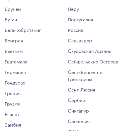
Бруней
Перу
Бутан
Португалия
Великобритания
Россия
Венгрия
Сальвадор
Вьетнам
Саудовская Аравия
Гватемала
Сейшельские Острова
Германия
Сент-Винсент и
Гренадины
Гондурас
Сент-Люсия
Греция
Сербия
Грузия
Сингапур
Египет
Словения
Замбия