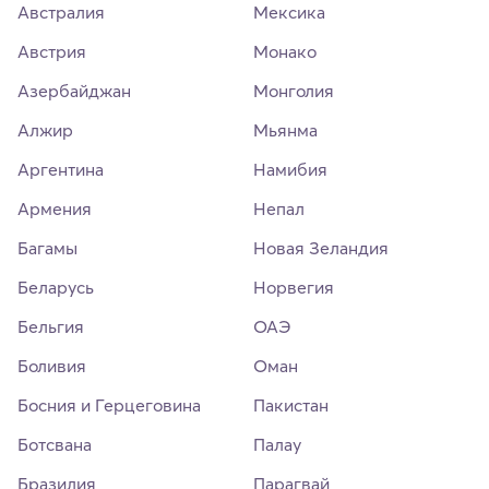
Австралия
Мексика
Австрия
Монако
Азербайджан
Монголия
Алжир
Мьянма
Аргентина
Намибия
Армения
Непал
Багамы
Новая Зеландия
Беларусь
Норвегия
Бельгия
ОАЭ
Боливия
Оман
Босния и Герцеговина
Пакистан
Ботсвана
Палау
Бразилия
Парагвай