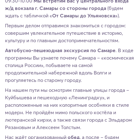
09:30-10:00
Мы встретим Вас у центрального входа
ж/д вокзала г. Самары со стороны города
(будем
ждать с табличкой «
От Самары до Ульяновска
»).
Первым делом отправимся знакомиться с городом:
совершим увлекательное путешествие в историю,
культуру и по главным достопримечательностям.
Автобусно-пешеходная экскурсия по Самаре
. В ходе
программы Вы узнаете почему Самара – «космическая
столица России», побываете на самой
продолжительной набережной вдоль Волги и
прогуляетесь по старому городу.
На нашем пути мы осмотрим главные улицы города –
Куйбышева и пешеходную «Ленинградку», и
расположенные на них колоритные особняки в стиле
модерн. Не пройдём мимо польского костёла и
лютеранской кирхи, а также связи города с Эльдаром
Рязановым и Алексеем Толстым.
Нас ждёт организованный
обед
, а после – будем