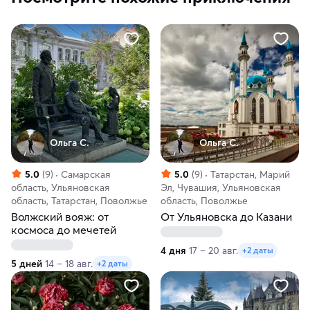
Ольга С.
Ольга С.
5.0
(9)
Самарская
5.0
(9)
Татарстан, Марий
область, Ульяновская
Эл, Чувашия, Ульяновская
область, Татарстан, Поволжье
область, Поволжье
Волжский вояж: от
От Ульяновска до Казани
космоса до мечетей
4 дня
17 – 20 авг.
+2 даты
5 дней
14 – 18 авг.
+2 даты