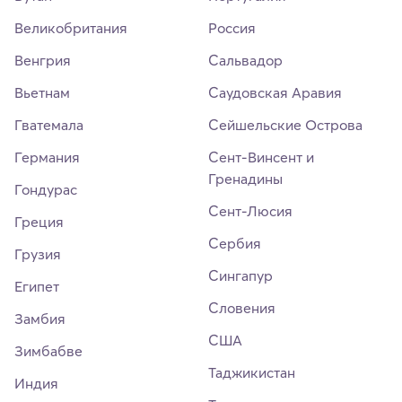
Великобритания
Россия
Венгрия
Сальвадор
Вьетнам
Саудовская Аравия
Гватемала
Сейшельские Острова
Германия
Сент-Винсент и
Гренадины
Гондурас
Сент-Люсия
Греция
Сербия
Грузия
Сингапур
Египет
Словения
Замбия
США
Зимбабве
Таджикистан
Индия