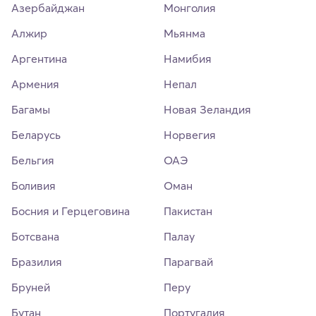
Азербайджан
Монголия
Алжир
Мьянма
Аргентина
Намибия
Армения
Непал
Багамы
Новая Зеландия
Беларусь
Норвегия
Бельгия
ОАЭ
Боливия
Оман
Босния и Герцеговина
Пакистан
Ботсвана
Палау
Бразилия
Парагвай
Бруней
Перу
Бутан
Португалия