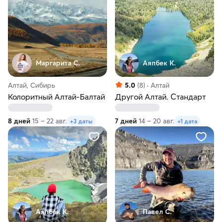
Маргарита С.
Аяпбек К.
Алтай, Сибирь
5.0
(8)
Алтай
Колоритный Алтай-Балтай
Другой Алтай. Стандарт
8 дней
15 – 22 авг.
7 дней
14 – 20 авг.
+3 даты
+1 дата
Аяпбек К.
Павел С.