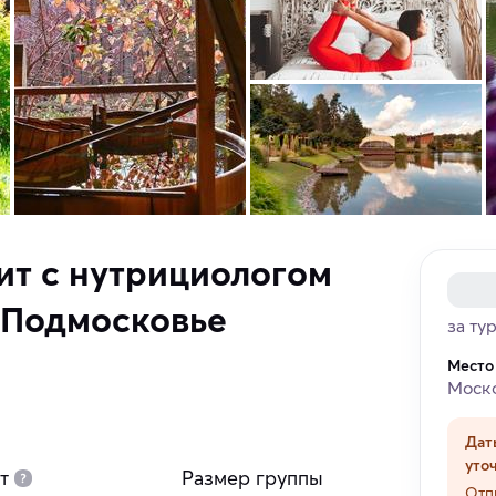
ит с нутрициологом
 Подмосковье
за ту
Место
Моско
Дат
уто
т
Размер группы
Отп