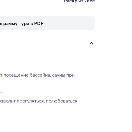
Раскрыть все
ограмму тура в PDF
ит посещение бассейна, сауны при
а.
зволит прогуляться, полюбоваться