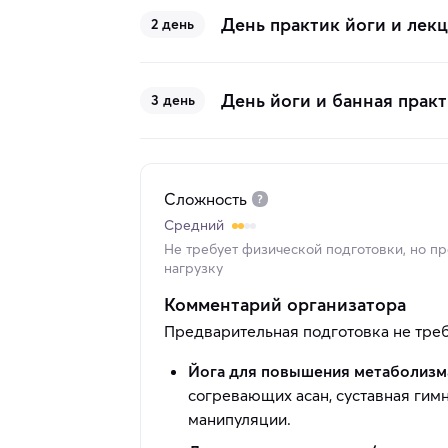
День практик йоги и лек
2 день
День йоги и банная практ
3 день
Сложность
Средний
Не требует физической подготовки, но п
нагрузку
Комментарий организатора
Предварительная подготовка не тре
Йога для повышения метаболизм
согревающих асан, суставная гим
манипуляции.