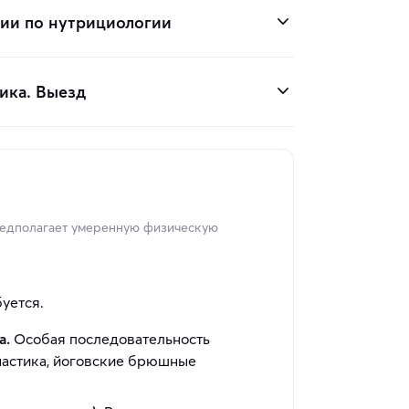
ции по нутрициологии
ика. Выезд
редполагает умеренную физическую
буется.
а.
Особая последовательность
настика, йоговские брюшные