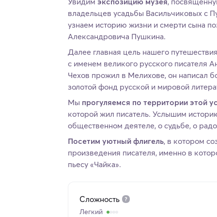
Увидим
экспозицию музея
, посвященну
владельцев усадьбы Васильчиковых с П
узнаем историю жизни и смерти сына по
Александровича Пушкина.
Далее главная цель нашего путешеств
с именем великого русского писателя Ан
Чехов прожил в Мелихове, он написал б
золотой фонд русской и мировой литера
Мы
прогуляемся по территории этой у
которой жил писатель. Услышим историю
общественном деятеле, о судьбе, о радо
Посетим уютный флигель
, в котором с
произведения писателя, именно в котор
пьесу «Чайка».
Сложность
Легкий