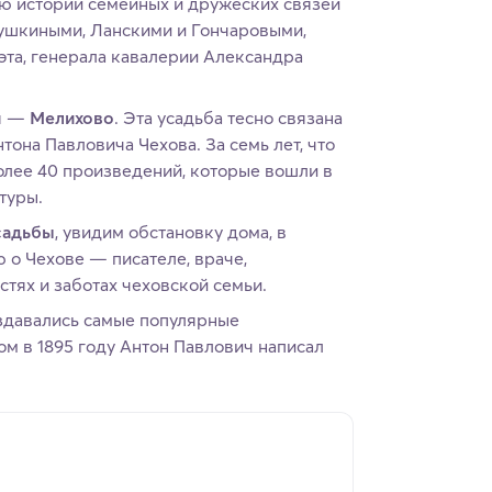
ю истории семейных и дружеских связей
ушкиными, Ланскими и Гончаровыми,
эта, генерала кавалерии Александра
ия —
Мелихово
. Эта усадьба тесно связана
тона Павловича Чехова. За семь лет, что
олее 40 произведений, которые вошли в
туры.
садьбы
, увидим обстановку дома, в
 о Чехове — писателе, враче,
стях и заботах чеховской семьи.
оздавались самые популярные
ом в 1895 году Антон Павлович написал