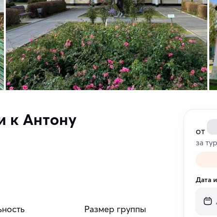
и к Антону
от
за ту
Дата 
ьность
Размер группы