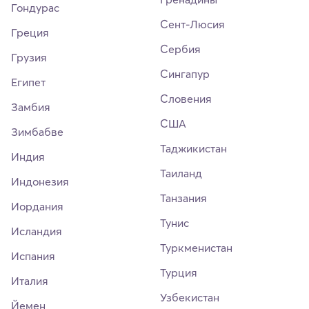
Гондурас
Сент-Люсия
Греция
Сербия
Грузия
Сингапур
Египет
Словения
Замбия
США
Зимбабве
Таджикистан
Индия
Таиланд
Индонезия
Танзания
Иордания
Тунис
Исландия
Туркменистан
Испания
Турция
Италия
Узбекистан
Йемен