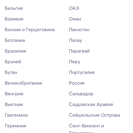
Бельгия
ОАЭ
Боливия
Оман
Босния и Герцеговина
Пакистан
Ботсвана
Палау
Бразилия
Парагвай
Бруней
Перу
Бутан
Португалия
Великобритания
Россия
Венгрия
Сальвадор
Вьетнам
Саудовская Аравия
Гватемала
Сейшельские Острова
Германия
Сент-Винсент и
Гренадины