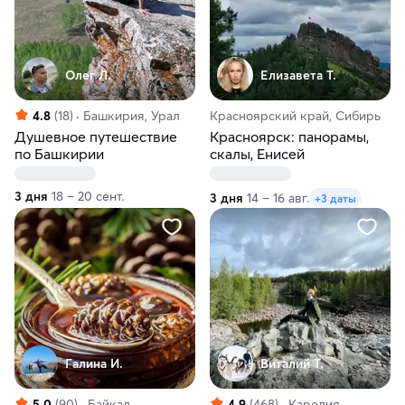
Олег Л.
Елизавета Т.
4.8
(18)
Башкирия, Урал
Красноярский край, Сибирь
Душевное путешествие
Красноярск: панорамы,
по Башкирии
скалы, Енисей
3 дня
18 – 20 сент.
3 дня
14 – 16 авг.
+3 даты
Галина И.
Виталий Т.
5.0
(90)
Байкал,
4.9
(468)
Карелия