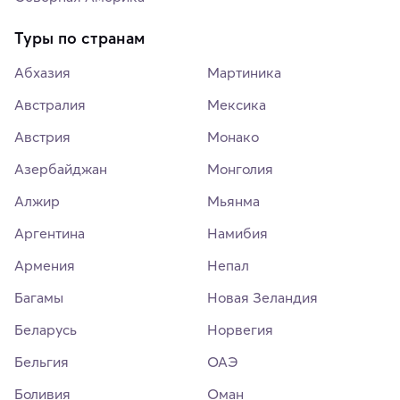
Туры по странам
Абхазия
Мартиника
Австралия
Мексика
Австрия
Монако
Азербайджан
Монголия
Алжир
Мьянма
Аргентина
Намибия
Армения
Непал
Багамы
Новая Зеландия
Беларусь
Норвегия
Бельгия
ОАЭ
Боливия
Оман