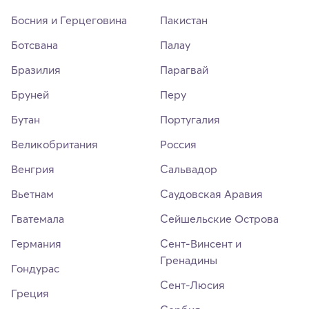
Босния и Герцеговина
Пакистан
Ботсвана
Палау
Бразилия
Парагвай
Бруней
Перу
Бутан
Португалия
Великобритания
Россия
Венгрия
Сальвадор
Вьетнам
Саудовская Аравия
Гватемала
Сейшельские Острова
Германия
Сент-Винсент и
Гренадины
Гондурас
Сент-Люсия
Греция