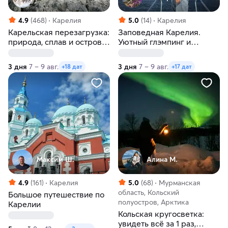
4.9
(468)
Карелия
5.0
(14)
Карелия
Карельская перезагрузка:
Заповедная Карелия.
природа, сплав и остров
Уютный глэмпинг и
Кижи
активности. Мини-группа
3 дня
7 – 9 авг.
3 дня
7 – 9 авг.
+18 дат
+17 дат
Максим Ш.
Алина М.
4.9
(161)
Карелия
5.0
(68)
Мурманская
область, Кольский
Большое путешествие по
полуостров, Арктика
Карелии
Кольская кругосветка:
увидеть всё за 1 раз,