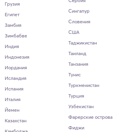
Сербия
Грузия
Сингапур
Египет
Словения
Замбия
США
Зимбабве
Таджикистан
Индия
Таиланд
Индонезия
Танзания
Иордания
Тунис
Исландия
Туркменистан
Испания
Турция
Италия
Узбекистан
Йемен
Фарерские острова
Казахстан
Фиджи
Камбоджа