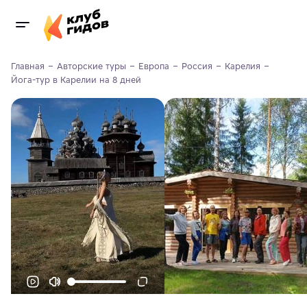
Главная
Авторские туры
Европа
Россия
Карелия
Йога-тур в Карелии на 8 дней