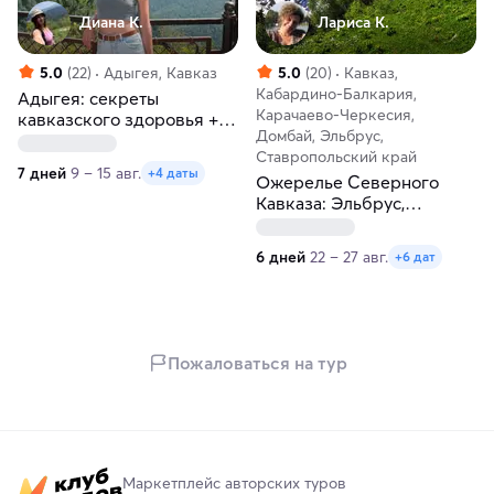
Диана К.
Лариса К.
5.0
(22)
Адыгея, Кавказ
5.0
(20)
Кавказ,
Кабардино-Балкария,
Адыгея: секреты
Карачаево-Черкесия,
кавказского здоровья +
Домбай, Эльбрус,
посещение чайной
Ставропольский край
плантации!
7 дней
9 – 15 авг.
+4 даты
Ожерелье Северного
Кавказа: Эльбрус,
Домбай, Чегем,
термальные и
6 дней
22 – 27 авг.
+6 дат
минеральные источники.
Гостевой дом
Пожаловаться на тур
Маркетплейс авторских туров