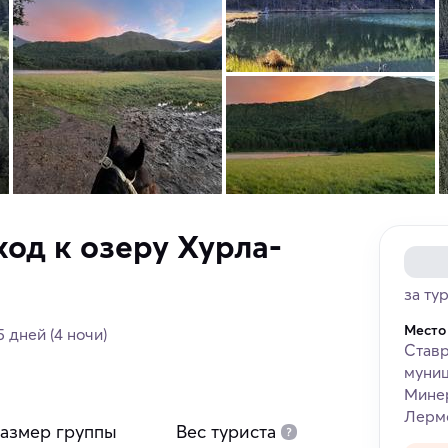
од к озеру Хурла-
за ту
Место
5 дней
(4 ночи)
Ставр
муниц
Мине
Лермо
азмер группы
Вес туриста