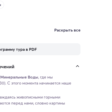
ы
Раскрыть все
ограмму тура в PDF
ючений
у Минеральные Воды
, где мы
30). С этого момента начинается наше
!
слаждаясь живописными горными
ются перед нами, словно картины