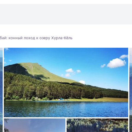
ай: конный поход к озеру Хурла-Кёль