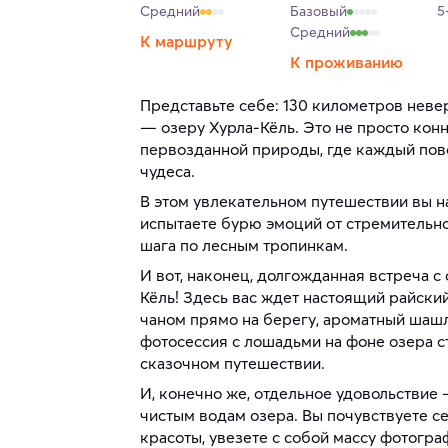
Средний
Базовый
5
Средний
К маршруту
К проживанию
Представьте себе: 130 километров неве
— озеру Хурла-Кёль. Это не просто кон
первозданной природы, где каждый пов
чудеса.
В этом увлекательном путешествии вы 
испытаете бурю эмоций от стремительно
шага по лесным тропинкам.
И вот, наконец, долгожданная встреча 
Кёль! Здесь вас ждет настоящий райски
чаном прямо на берегу, ароматный шашл
фотосессия с лошадьми на фоне озера с
сказочном путешествии.
И, конечно же, отдельное удовольствие 
чистым водам озера. Вы почувствуете се
красоты, увезете с собой массу фотогр