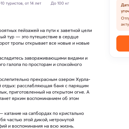
-10 туристов, от 14 лет
До 100 кг
Дат
уто
Отп
акт
роятных пейзажей на пути к заветной цели
ный тур — это путешествие в сердце
орот тропы открывает все новые и новые
насладитесь завораживающими видами и
го галопа по просторам и спокойного
с ослепительно прекрасным озером Хурла-
й отдых: расслабляющая баня с парящим
ык, приготовленный на открытом огне. А
танет ярким воспоминанием об этом
— катание на сапбордах по кристально
бя частью этой дикой, нетронутой
афий и воспоминания на всю жизнь.