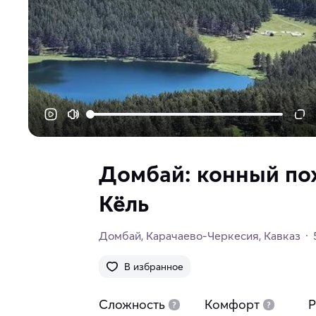
Домбай: конный пох
Кёль
Домбай
Карачаево-Черкесия
Кавказ
В избранное
Сложность
Комфорт
Р