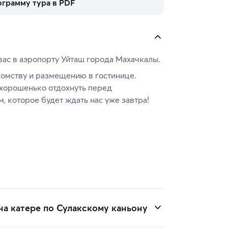
ограмму тура в PDF
вас в аэропорту Уйташ города Махачкалы.
омству и размещению в гостинице.
 хорошенько отдохнуть перед
 которое будет ждать нас уже завтра!
на катере по Сулакскому каньону