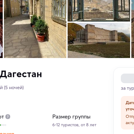
 Дагестан
ей
(5 ночей)
за ту
Дат
уто
рт
Размер группы
Отп
акт
6-12 туристов, от 8 лет
иванию