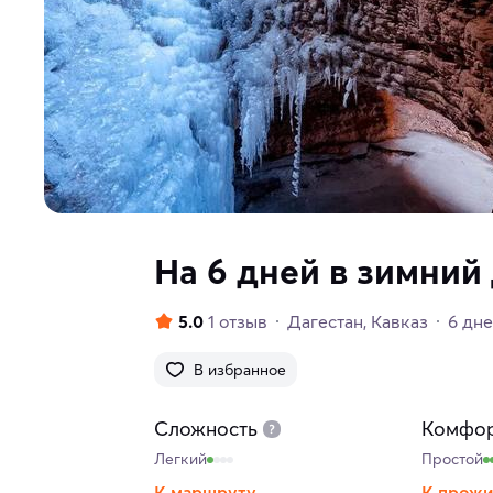
На 6 дней в зимний
5.0
1 отзыв
Дагестан
Кавказ
6 дн
В избранное
Сложность
Комфо
Легкий
Простой
К маршруту
К прож